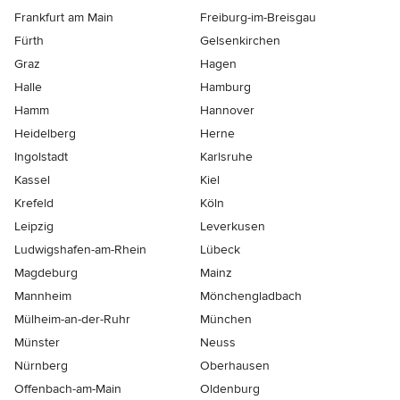
Frankfurt am Main
Freiburg-im-Breisgau
Fürth
Gelsenkirchen
Graz
Hagen
Halle
Hamburg
Hamm
Hannover
Heidelberg
Herne
Ingolstadt
Karlsruhe
Kassel
Kiel
Krefeld
Köln
Leipzig
Leverkusen
Ludwigshafen-am-Rhein
Lübeck
Magdeburg
Mainz
Mannheim
Mönchen­gladbach
Mülheim-an-der-Ruhr
München
Münster
Neuss
Nürnberg
Oberhausen
Offenbach-am-Main
Oldenburg