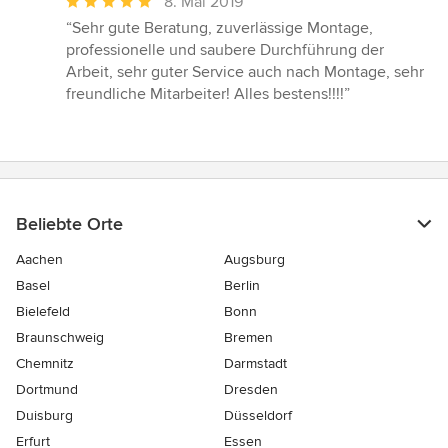
Durchschnittliche
8. Mai 2019
Bewertung:
“Sehr gute Beratung, zuverlässige Montage,
5
professionelle und saubere Durchführung der
von
Arbeit, sehr guter Service auch nach Montage, sehr
5
freundliche Mitarbeiter! Alles bestens!!!!”
Sternen
Beliebte Orte
Aachen
Augsburg
Basel
Berlin
Bielefeld
Bonn
Braunschweig
Bremen
Chemnitz
Darmstadt
Dortmund
Dresden
Duisburg
Düsseldorf
Erfurt
Essen