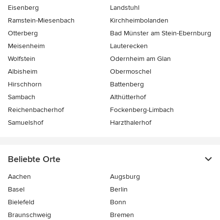
Eisenberg
Landstuhl
Ramstein-Miesenbach
Kirchheimbolanden
Otterberg
Bad Münster am Stein-Ebernburg
Meisenheim
Lauterecken
Wolfstein
Odernheim am Glan
Albisheim
Obermoschel
Hirschhorn
Battenberg
Sambach
Althütterhof
Reichenbacherhof
Fockenberg-Limbach
Samuelshof
Harzthalerhof
Beliebte Orte
Aachen
Augsburg
Basel
Berlin
Bielefeld
Bonn
Braunschweig
Bremen