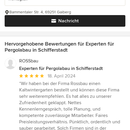
Bammentaler Str. 4, 69251 Gaiberg
Nachricht
Hervorgehobene Bewertungen für Experten für
Pergolabau in Schifferstadt
ROSSbau
Experten für Pergolabau in Schifferstadt
Durchschnittliche
18. April 2024
Bewertung:
“Wir haben bei der Firma Rossbau einen
5
Kaltwintergarten bestellt und können diese Firma
von
sehr weiterempfehlen. Es hat alles zu unserer
5
Zufriedenheit geklappt. Nettes
Sternen
Kennenlerngespräch, tolle Planung, und
kompetente zuverlässige Mitarbeiter. Faires
Preisleistungsverhältnis. Pünktlich, ordentlich und
sauber gearbeitet. Solch Firmen sind in der