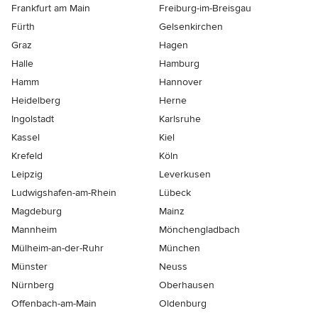
Frankfurt am Main
Freiburg-im-Breisgau
Fürth
Gelsenkirchen
Graz
Hagen
Halle
Hamburg
Hamm
Hannover
Heidelberg
Herne
Ingolstadt
Karlsruhe
Kassel
Kiel
Krefeld
Köln
Leipzig
Leverkusen
Ludwigshafen-am-Rhein
Lübeck
Magdeburg
Mainz
Mannheim
Mönchen­gladbach
Mülheim-an-der-Ruhr
München
Münster
Neuss
Nürnberg
Oberhausen
Offenbach-am-Main
Oldenburg