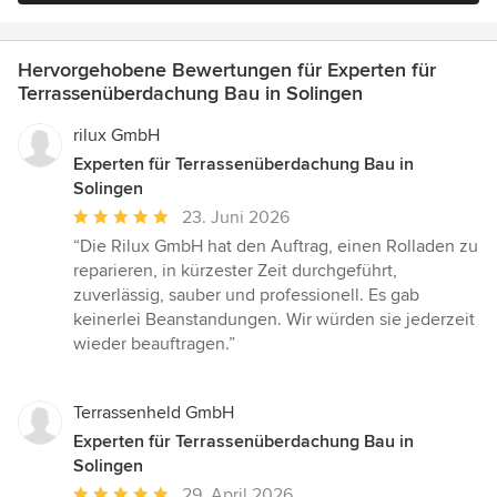
Hervorgehobene Bewertungen für Experten für
Terrassenüberdachung Bau in Solingen
rilux GmbH
Experten für Terrassenüberdachung Bau in
Solingen
Durchschnittliche
23. Juni 2026
Bewertung:
“Die Rilux GmbH hat den Auftrag, einen Rolladen zu
5
reparieren, in kürzester Zeit durchgeführt,
von
zuverlässig, sauber und professionell. Es gab
5
keinerlei Beanstandungen. Wir würden sie jederzeit
Sternen
wieder beauftragen.”
Terrassenheld GmbH
Experten für Terrassenüberdachung Bau in
Solingen
Durchschnittliche
29. April 2026