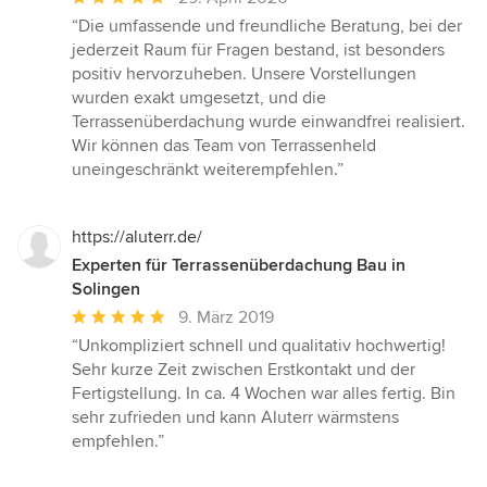
Bewertung:
“Die umfassende und freundliche Beratung, bei der
5
jederzeit Raum für Fragen bestand, ist besonders
von
positiv hervorzuheben. Unsere Vorstellungen
5
wurden exakt umgesetzt, und die
Sternen
Terrassenüberdachung wurde einwandfrei realisiert.
Wir können das Team von Terrassenheld
uneingeschränkt weiterempfehlen.”
https://aluterr.de/
Experten für Terrassenüberdachung Bau in
Solingen
Durchschnittliche
9. März 2019
Bewertung:
“Unkompliziert schnell und qualitativ hochwertig!
5
Sehr kurze Zeit zwischen Erstkontakt und der
von
Fertigstellung. In ca. 4 Wochen war alles fertig. Bin
5
sehr zufrieden und kann Aluterr wärmstens
Sternen
empfehlen.”