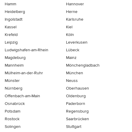
Hamm
Hannover
Heidelberg
Herne
Ingolstadt
Karlsruhe
Kassel
Kiel
Krefeld
Köln
Leipzig
Leverkusen
Ludwigshafen-am-Rhein
Lübeck
Magdeburg
Mainz
Mannheim
Mönchen­gladbach
Mülheim-an-der-Ruhr
München
Münster
Neuss
Nürnberg
Oberhausen
Offenbach-am-Main
Oldenburg
Osnabrück
Paderborn
Potsdam
Regensburg
Rostock
Saarbrücken
Solingen
Stuttgart