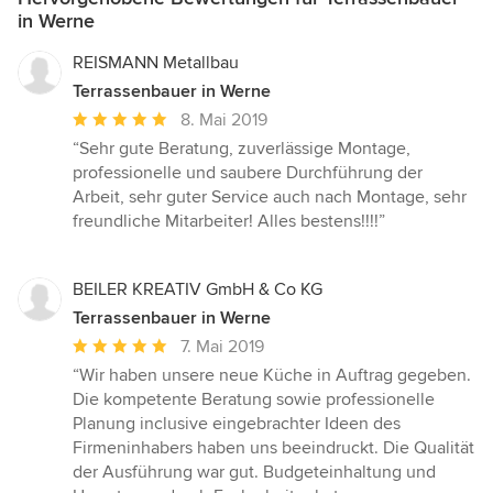
in Werne
REISMANN Metallbau
Terrassenbauer in Werne
Durchschnittliche
8. Mai 2019
Bewertung:
“Sehr gute Beratung, zuverlässige Montage,
5
professionelle und saubere Durchführung der
von
Arbeit, sehr guter Service auch nach Montage, sehr
5
freundliche Mitarbeiter! Alles bestens!!!!”
Sternen
BEILER KREATIV GmbH & Co KG
Terrassenbauer in Werne
Durchschnittliche
7. Mai 2019
Bewertung:
“Wir haben unsere neue Küche in Auftrag gegeben.
5
Die kompetente Beratung sowie professionelle
von
Planung inclusive eingebrachter Ideen des
5
Firmeninhabers haben uns beeindruckt. Die Qualität
Sternen
der Ausführung war gut. Budgeteinhaltung und