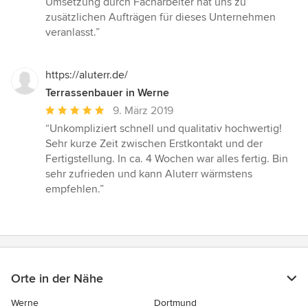
Umsetzung durch Facharbeiter hat uns zu
zusätzlichen Aufträgen für dieses Unternehmen
veranlasst.”
https://aluterr.de/
Terrassenbauer in Werne
Durchschnittliche
9. März 2019
Bewertung:
“Unkompliziert schnell und qualitativ hochwertig!
5
Sehr kurze Zeit zwischen Erstkontakt und der
von
Fertigstellung. In ca. 4 Wochen war alles fertig. Bin
5
sehr zufrieden und kann Aluterr wärmstens
Sternen
empfehlen.”
Orte in der Nähe
Werne
Dortmund