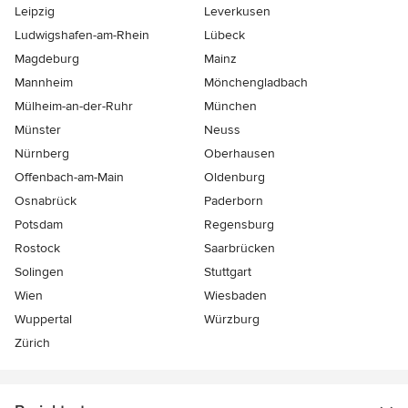
Leipzig
Leverkusen
Ludwigshafen-am-Rhein
Lübeck
Magdeburg
Mainz
Mannheim
Mönchen­gladbach
Mülheim-an-der-Ruhr
München
Münster
Neuss
Nürnberg
Oberhausen
Offenbach-am-Main
Oldenburg
Osnabrück
Paderborn
Potsdam
Regensburg
Rostock
Saarbrücken
Solingen
Stuttgart
Wien
Wiesbaden
Wuppertal
Würzburg
Zürich