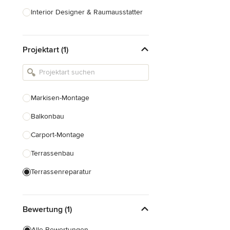
Interior Designer & Raumausstatter
Küchenplanung
Projektart (1)
Landschaftsarchitekten
Armaturen & Sanitärbedarf
Beleuchtung
Markisen-Montage
Einbauschränke
Balkonbau
Alle anzeigen
Carport-Montage
Terrassenbau
Terrassenreparatur
Pergolabau
Bewertung (1)
Dachterrassenbau
Terrassenüberdachung Bau
Alle Bewertungen