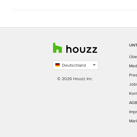
UN
Übe
Deutschland
Med
Land
Pre
auswählen
© 2026 Houzz Inc.
Job
Kon
AG
Imp
Mar