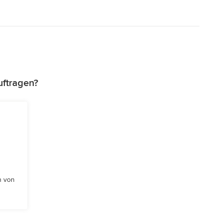
uftragen?
n von