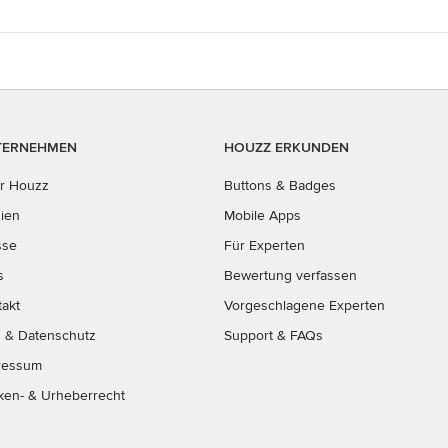
TERNEHMEN
HOUZZ ERKUNDEN
r Houzz
Buttons & Badges
ien
Mobile Apps
sse
Für Experten
s
Bewertung verfassen
takt
Vorgeschlagene Experten
B
&
Datenschutz
Support & FAQs
ressum
ken- & Urheberrecht