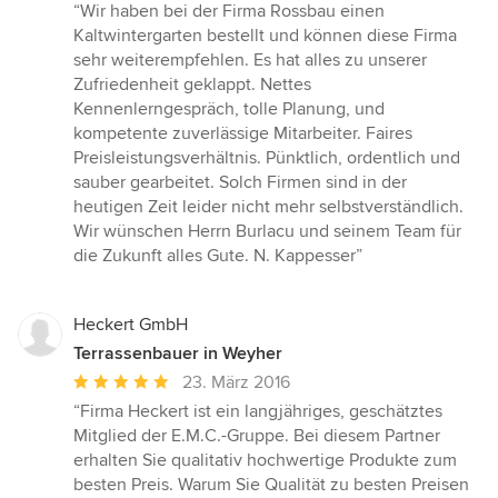
Bewertung:
“Wir haben bei der Firma Rossbau einen
5
Kaltwintergarten bestellt und können diese Firma
von
sehr weiterempfehlen. Es hat alles zu unserer
5
Zufriedenheit geklappt. Nettes
Sternen
Kennenlerngespräch, tolle Planung, und
kompetente zuverlässige Mitarbeiter. Faires
Preisleistungsverhältnis. Pünktlich, ordentlich und
sauber gearbeitet. Solch Firmen sind in der
heutigen Zeit leider nicht mehr selbstverständlich.
Wir wünschen Herrn Burlacu und seinem Team für
die Zukunft alles Gute. N. Kappesser”
Heckert GmbH
Terrassenbauer in Weyher
Durchschnittliche
23. März 2016
Bewertung:
“Firma Heckert ist ein langjähriges, geschätztes
5
Mitglied der E.M.C.-Gruppe. Bei diesem Partner
von
erhalten Sie qualitativ hochwertige Produkte zum
5
besten Preis. Warum Sie Qualität zu besten Preisen