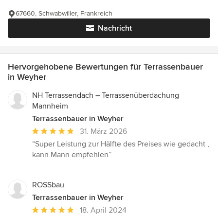
67660, Schwabwiller, Frankreich
Nachricht
Hervorgehobene Bewertungen für Terrassenbauer
in Weyher
NH Terrassendach – Terrassenüberdachung
Mannheim
Terrassenbauer in Weyher
Durchschnittliche
31. März 2026
Bewertung:
“Super Leistung zur Hälfte des Preises wie gedacht ,
5
kann Mann empfehlen”
von
5
Sternen
ROSSbau
Terrassenbauer in Weyher
Durchschnittliche
18. April 2024