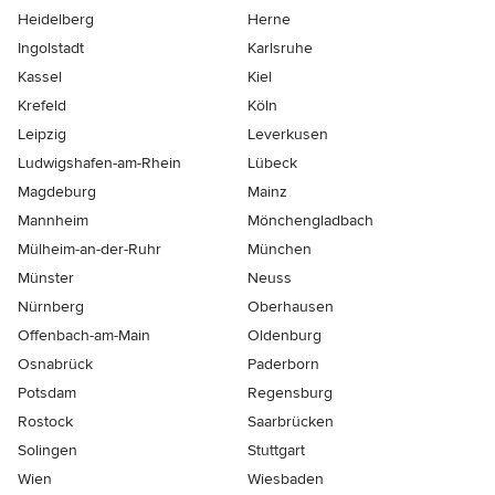
Heidelberg
Herne
Ingolstadt
Karlsruhe
Kassel
Kiel
Krefeld
Köln
Leipzig
Leverkusen
Ludwigshafen-am-Rhein
Lübeck
Magdeburg
Mainz
Mannheim
Mönchen­gladbach
Mülheim-an-der-Ruhr
München
Münster
Neuss
Nürnberg
Oberhausen
Offenbach-am-Main
Oldenburg
Osnabrück
Paderborn
Potsdam
Regensburg
Rostock
Saarbrücken
Solingen
Stuttgart
Wien
Wiesbaden