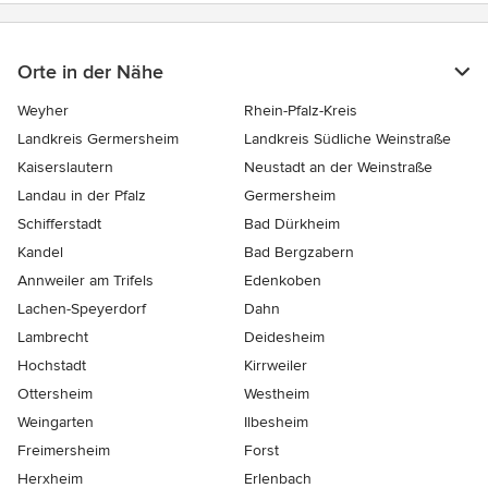
Orte in der Nähe
Weyher
Rhein-Pfalz-Kreis
Landkreis Germersheim
Landkreis Südliche Weinstraße
Kaiserslautern
Neustadt an der Weinstraße
Landau in der Pfalz
Germersheim
Schifferstadt
Bad Dürkheim
Kandel
Bad Bergzabern
Annweiler am Trifels
Edenkoben
Lachen-Speyerdorf
Dahn
Lambrecht
Deidesheim
Hochstadt
Kirrweiler
Ottersheim
Westheim
Weingarten
Ilbesheim
Freimersheim
Forst
Herxheim
Erlenbach