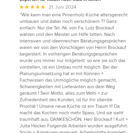
Durchschnittliche
21. Juni 2024
Bewertung:
“Wie kann man eine Pinienholz-Küche altersgerecht
5
umbauen und dabei noch verschönern ?? Ganz
von
einfach: Nur die Tel.-Nr. von Fa. Lutz Brockauf
5
wählen und den Meister um Hilfe bitten. Nach
Sternen
intensiven und ideenreichen Beratungsgesprächen
waren wir von den Vorschlägen von Herrn Brockauf
begeistert. In vorherigen Beratungsgesprächen
wurde uns immer nur mitgeteilt: so wie sie sich das
vorstellen, ist ein Umbau nicht möglich. Bei der
Planungsumsetzung hat er mit Können +
Fachwissen das Unmögliche möglich gemacht,
Schwierigkeiten mit Lieferanten aus dem Weg
geräumt ! Sein Motto, alles zum Wohl + zur
Zufriedenheit des Kunden, ist für ihn oberste
Priorität ! Unsere neue Küche ist ein Traum !!! Da
macht das Kochen noch mehr Spass. Und sie sieht
traumhaft aus. DANKESCHÖN, Herr Brockauf ! Kurt +
Jutta Höcker Folgende Arbeiten wurden ausgeführt:
Spüle + Armaturen erneuert, Arbeitsplatte komplett