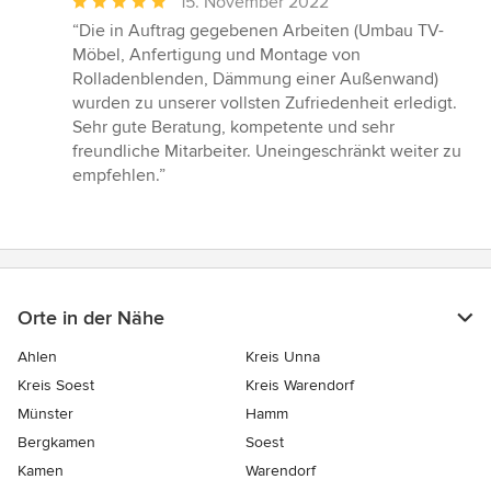
Durchschnittliche
15. November 2022
Bewertung:
“Die in Auftrag gegebenen Arbeiten (Umbau TV-
5
Möbel, Anfertigung und Montage von
von
Rolladenblenden, Dämmung einer Außenwand)
5
wurden zu unserer vollsten Zufriedenheit erledigt.
Sternen
Sehr gute Beratung, kompetente und sehr
freundliche Mitarbeiter. Uneingeschränkt weiter zu
empfehlen.”
Orte in der Nähe
Ahlen
Kreis Unna
Kreis Soest
Kreis Warendorf
Münster
Hamm
Bergkamen
Soest
Kamen
Warendorf