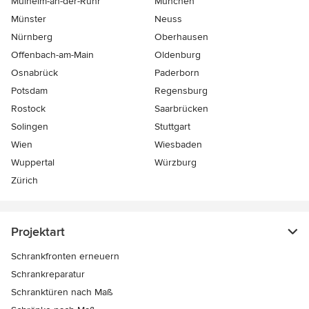
Mülheim-an-der-Ruhr
München
Münster
Neuss
Nürnberg
Oberhausen
Offenbach-am-Main
Oldenburg
Osnabrück
Paderborn
Potsdam
Regensburg
Rostock
Saarbrücken
Solingen
Stuttgart
Wien
Wiesbaden
Wuppertal
Würzburg
Zürich
Projektart
Schrankfronten erneuern
Schrankreparatur
Schranktüren nach Maß