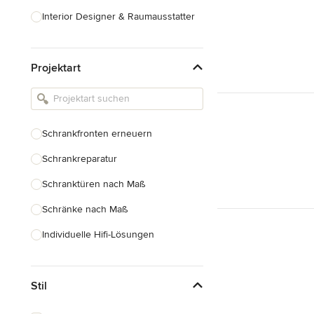
Interior Designer & Raumausstatter
Küchenplanung
Projektart
Landschaftsarchitekten
Armaturen & Sanitärbedarf
Beleuchtung
Schrankfronten erneuern
Einbauschränke
Schrankreparatur
Alle anzeigen
Schranktüren nach Maß
Schränke nach Maß
Individuelle Hifi-Lösungen
Möbel nach Maß
Stil
Küchenschränke nach Maß
Regale nach Maß