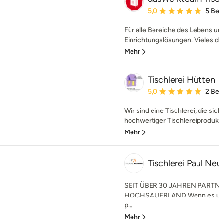
Durchschnittliche Bewe
5,0
5 B
Für alle Bereiche des Lebens u
Einrichtungslösungen. Vieles d
Mehr
Tischlerei Hütten
Durchschnittliche Bewe
5,0
2 B
Wir sind eine Tischlerei, die s
hochwertiger Tischlereiprodukte
Mehr
Tischlerei Paul 
SEIT ÜBER 30 JAHREN PART
HOCHSAUERLAND Wenn es um Ih
p...
Mehr