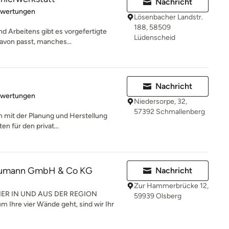
Nachricht
rtung: 5 von 5 Sternen
ewertungen
Lösenbacher Landstr.
188, 58509
nd Arbeitens gibt es vorgefertigte
Lüdenscheid
avon passt, manches...
Nachricht
rtung: 5 von 5 Sternen
ewertungen
Niedersorpe, 32,
57392 Schmallenberg
ich mit der Planung und Herstellung
n für den privat...
Neumann GmbH & Co KG
Nachricht
Zur Hammerbrücke 12,
NER IN UND AUS DER REGION
59939 Olsberg
re vier Wände geht, sind wir Ihr