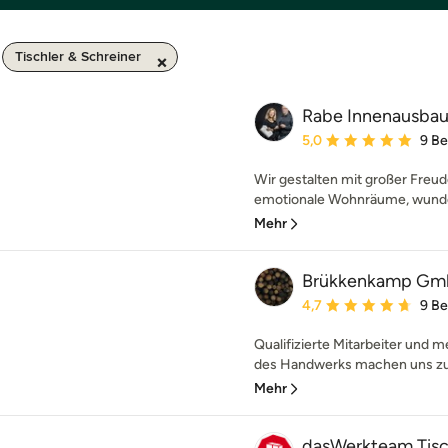
Tischler & Schreiner
Rabe Innenausba
Durchschnittliche Bewe
5,0
9 B
Wir gestalten mit großer Freud
emotionale Wohnräume, wunder
Mehr
Brükkenkamp G
Durchschnittliche Bewe
4,7
9 B
Qualifizierte Mitarbeiter und 
des Handwerks machen uns zu 
Mehr
dasWerkteam Tisc