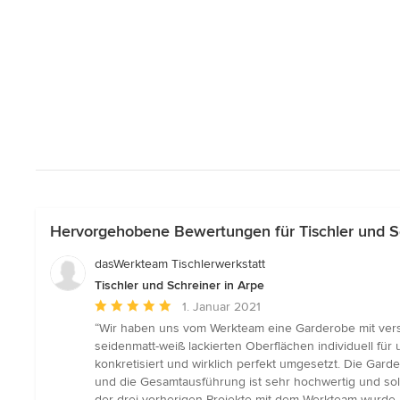
Hervorgehobene Bewertungen für Tischler und Sc
dasWerkteam Tischlerwerkstatt
Tischler und Schreiner in Arpe
Durchschnittliche
1. Januar 2021
Bewertung:
“Wir haben uns vom Werkteam eine Garderobe mit vers
5
seidenmatt-weiß lackierten Oberflächen individuell für
von
konkretisiert und wirklich perfekt umgesetzt. Die Gard
5
und die Gesamtausführung ist sehr hochwertig und so
Sternen
der drei vorherigen Projekte mit dem Werkteam wurde mi