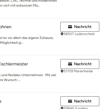
dition, CNC Technik und modernstes
sich mit exklusiven Ma...
wohnen
Nachricht
58507 Lüdenscheid
ist es vor allem das eigene Zuhause,
Möglichkeit gi...
Tischlermeister
Nachricht
51709 Marienheide
s und flexibles Unternehmen . Mit viel
hre Wunsch-...
e
Nachricht
59846 Sundern