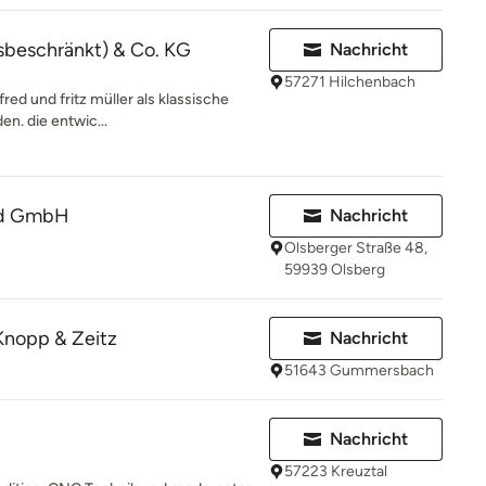
sbeschränkt) & Co. KG
Nachricht
57271 Hilchenbach
fred und fritz müller als klassische
n. die entwic...
and GmbH
Nachricht
Olsberger Straße 48,
59939 Olsberg
 Knopp & Zeitz
Nachricht
51643 Gummersbach
Nachricht
57223 Kreuztal