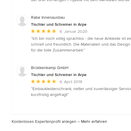
Rabe Innenausbau
Tischler und Schreiner in Arpe
Durchschnittliche
6. Januar 2020
Bewertung:
“Ich bin noch völlig sprachlos - die neue Ankleide ist e
5
schnell und freundlich. Die Materialien und das Design
von
für die tolle Zusammenarbeit.”
5
Sternen
Brükkenkamp GmbH
Tischler und Schreiner in Arpe
Durchschnittliche
6. April 2018
Bewertung:
“Einbaukleiderschrank; netter und zuverlässiger Servic
5
kurzfristig angefragt”
von
5
Sternen
Kostenloses Expertenprofil anlegen –
Mehr erfahren