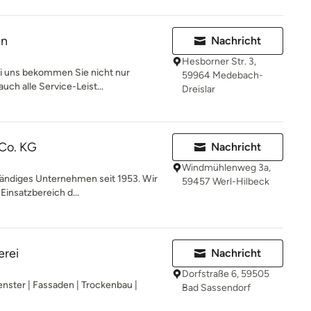
en
Nachricht
Hesborner Str. 3,
 uns bekommen Sie nicht nur
59964 Medebach-
auch alle Service-Leist...
Dreislar
Co. KG
Nachricht
Windmühlenweg 3a,
lständiges Unternehmen seit 1953. Wir
59457 Werl-Hilbeck
Einsatzbereich d...
erei
Nachricht
Dorfstraße 6, 59505
nster | Fassaden | Trockenbau |
Bad Sassendorf