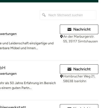
u
Nachricht
rtung: 5 von 5 Sternen
ewertungen
An der Marburgerstr.
55, 35117 Simtshausen
e und Leidenschaft einzigartige und
bare Möbel und Innen...
mbH
Nachricht
rtung: 4.7 von 5 Sternen
ewertungen
Hombrucher Weg 21,
58638 Iserlohn
mehr als 50 Jahre Erfahrung im Bereich
einem guten Partn...
hlerwerkstatt