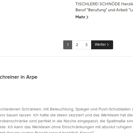
TISCHLEREI SCHNÖDE Herzlic
Beruf "Berufung" und Arbeit "Lei
Mehr
Weiter
1
2
3
hreiner in Arpe
chiedenen Schränken, mit Beleuchtung, Spiegel und Push-Schubladen u
 uns bauen lassen. Ich hatte die Ideen skizziert und das Werkteam hat d
erobenschränke sind perfekt in die Nische eingepasst, die Spaltmaße si
lide. Ich kann das Werkteam ohne Einschränkungen mit absolut ruhigem
t diesem vierten Projekt erneut bestätigt. Klasse!”