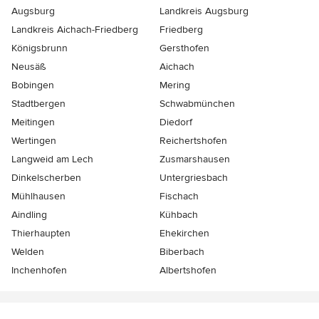
Augsburg
Landkreis Augsburg
Landkreis Aichach-Friedberg
Friedberg
Königsbrunn
Gersthofen
Neusäß
Aichach
Bobingen
Mering
Stadtbergen
Schwabmünchen
Meitingen
Diedorf
Wertingen
Reichertshofen
Langweid am Lech
Zusmarshausen
Dinkelscherben
Untergriesbach
Mühlhausen
Fischach
Aindling
Kühbach
Thierhaupten
Ehekirchen
Welden
Biberbach
Inchenhofen
Albertshofen