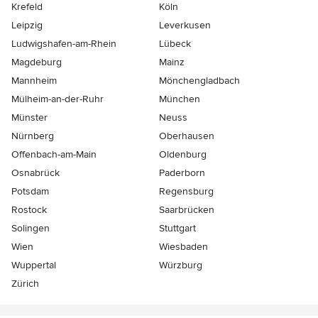
Krefeld
Köln
Leipzig
Leverkusen
Ludwigshafen-am-Rhein
Lübeck
Magdeburg
Mainz
Mannheim
Mönchen­gladbach
Mülheim-an-der-Ruhr
München
Münster
Neuss
Nürnberg
Oberhausen
Offenbach-am-Main
Oldenburg
Osnabrück
Paderborn
Potsdam
Regensburg
Rostock
Saarbrücken
Solingen
Stuttgart
Wien
Wiesbaden
Wuppertal
Würzburg
Zürich