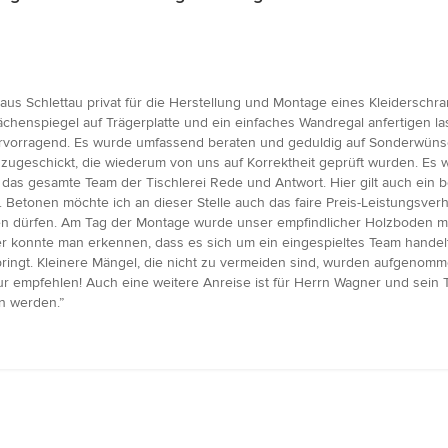
er aus Schlettau privat für die Herstellung und Montage eines Kleiders
ächenspiegel auf Trägerplatte und ein einfaches Wandregal anfertigen la
hervorragend. Es wurde umfassend beraten und geduldig auf Sonderwün
ugeschickt, die wiederum von uns auf Korrektheit geprüft wurden. Es 
das gesamte Team der Tischlerei Rede und Antwort. Hier gilt auch ein b
etonen möchte ich an dieser Stelle auch das faire Preis-Leistungsverhäl
 dürfen. Am Tag der Montage wurde unser empfindlicher Holzboden mit
er konnte man erkennen, dass es sich um ein eingespieltes Team handel
ringt. Kleinere Mängel, die nicht zu vermeiden sind, wurden aufgenomme
r empfehlen! Auch eine weitere Anreise ist für Herrn Wagner und sein T
en werden.”