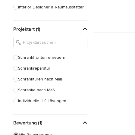
Interior Designer & Raumausstatter
Küchenplanung
Projektart (1)
Landschaftsarchitekten
Armaturen & Sanitärbedarf
Beleuchtung
Schrankfronten erneuern
Einbauschränke
Schrankreparatur
Alle anzeigen
Schranktüren nach Maß
Schränke nach Maß
Individuelle Hifi-Lösungen
Möbel nach Maß
Bewertung (1)
Küchenschränke nach Maß
Regale nach Maß
Alle Bewertungen