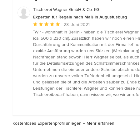
Tischlerei Wagner GmbH & Co. KG
Experten für Regale nach Maß in Augustusburg
Durchschnittliche
28. Juni 2021
Bewertung:
“Wir - wohnhaft in Berlin - haben die Tischlerei Wagn
5
(ca. 500 x 230 cm). Zusätzlich haben wir noch einen Fl
von
Durchführung und Kommunikation mit der Firma lief 
5
exakte Ausführung wurden uns Skizzen (Werkplanung) z
Sternen
Nachfragen stand sowohl Herr Wagner selbst, als auch 
für die Detailumsetzungen des Schlafzimmerschrankes. B
Unternehmen die ein oder andere Scheibe abschneiden
wurden zu unserer vollen Zufriedenheit umgesetzt. Hi
und gelassen bleibt und die Arbeiten sauber zu Ende b
Leistungen der Tischlerei Wagner und können diese nu
Tischlereibedarf haben, dann wissen wir, wo wir anruf
Kostenloses Expertenprofil anlegen –
Mehr erfahren