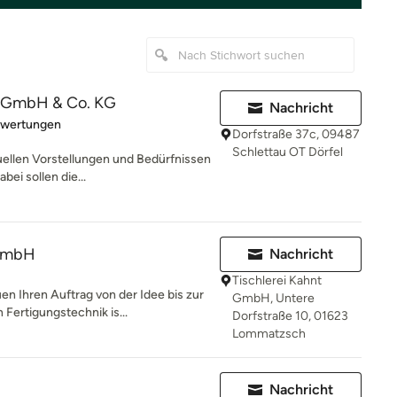
r GmbH & Co. KG
Nachricht
rtung: 5 von 5 Sternen
ewertungen
Dorfstraße 37c, 09487
Schlettau OT Dörfel
uellen Vorstellungen und Bedürfnissen
bei sollen die...
 GmbH
Nachricht
Tischlerei Kahnt
n Ihren Auftrag von der Idee bis zur
GmbH, Untere
ertigungstechnik is...
Dorfstraße 10, 01623
Lommatzsch
Nachricht