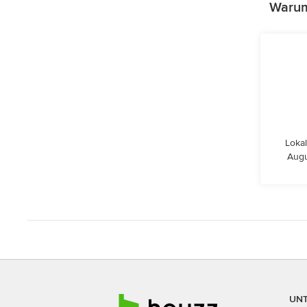
Warum 
Lokal
Augu
UN