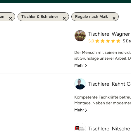
 km
Tischler & Schreiner
Regale nach Maß
Tischlerei Wagne
Durchschnittliche Bewe
5,0
5 B
Der Mensch mit seinen individ
ist Grundlage unserer Arbeit. Da
Mehr
Tischlerei Kahnt
Kompetente Fachkräfte betreue
Montage. Neben der modernen F
Mehr
Tischlerei Nitsche