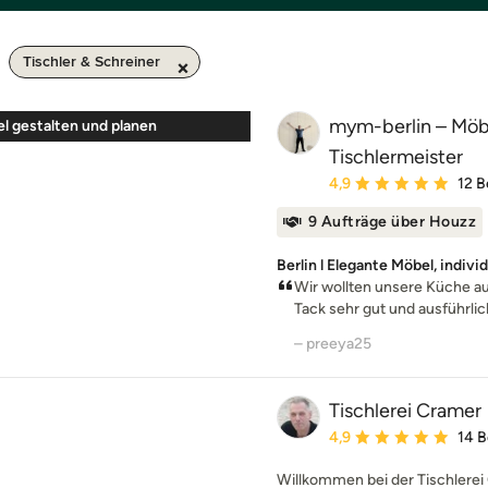
Tischler & Schreiner
mym-berlin – Möb
el gestalten und planen
Tischlermeister
Durchschnittliche Bewe
4,9
12 
9 Aufträge über Houzz
Berlin l Elegante Möbel, indivi
Wir wollten unsere Küche a
Tack sehr gut und ausführlich 
– preeya25
Tischlerei Cramer
Durchschnittliche Bewe
4,9
14 
Willkommen bei der Tischlerei