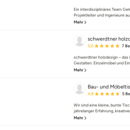
Ein interdisziplinäres Team Ge
Projektleiter und Ingenieure a
Mehr
schwerdtner holz
Durchschnittliche Bewe
5,0
7 B
schwerdtner holzdesign – das 
Gestalten. Einzelmöbel und Einb
Mehr
Bau- und Möbelti
Durchschnittliche Bewe
4,8
5 B
Wir sind eine kleine, bunte Tis
jahrelanger Erfahrung, kreativen
Mehr