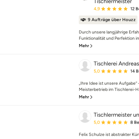
Tischlermeister
Durchschnittliche Bewe
4,9
12 
9 Aufträge über Houzz
Durch unsere langjährige Erf
Funktionalität und Perfektion i
Mehr
Tischlerei Andreas
Durchschnittliche Bewe
5,0
14 
„Ihre Idee ist unsere Aufgabe“ 
Meisterbetrieb im Tischlerei-Han
Mehr
Tischlermeister un
Durchschnittliche Bewe
5,0
8 B
Felix Schulze ist abstrakter K