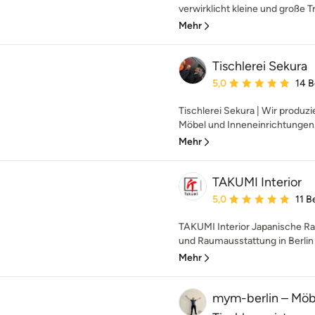
verwirklicht kleine und große T
Mehr
Tischlerei Sekura
Durchschnittliche Bewe
5,0
14 
Tischlerei Sekura | Wir produz
Möbel und Inneneinrichtungen.
Mehr
TAKUMI Interior
Durchschnittliche Bewe
5,0
11 
TAKUMI Interior Japanische Ra
und Raumausstattung in Berlin 
Mehr
mym-berlin – Möb