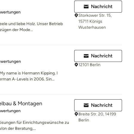
Nachricht
rtung: 5 von 5 Sternen
ewertungen
Storkower Str. 15,
15711 Königs
eele und liebe Holz. Unser Betrieb
Wusterhausen
rzügen der Mode...
Nachricht
rtung: 5 von 5 Sternen
ewertungen
12101 Berlin
 My name is Hermann Kipping. I
man A-Levels in 2006. Sin...
elbau & Montagen
Nachricht
rtung: 5 von 5 Sternen
ewertungen
Breite Str. 20, 14199
Berlin
, Lösungen für Einrichtungswünsche zu
on der Beratung,...