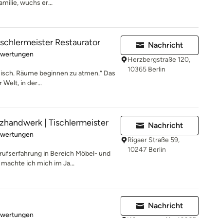
milie, wuchs er...
ischlermeister Restaurator
Nachricht
rtung: 5 von 5 Sternen
ewertungen
Herzbergstraße 120,
10365 Berlin
misch. Räume beginnen zu atmen.“ Das
Welt, in der...
lzhandwerk | Tischlermeister
Nachricht
rtung: 5 von 5 Sternen
ewertungen
Rigaer Straße 59,
10247 Berlin
ufserfahrung in Bereich Möbel- und
achte ich mich im Ja...
Nachricht
rtung: 5 von 5 Sternen
ewertungen