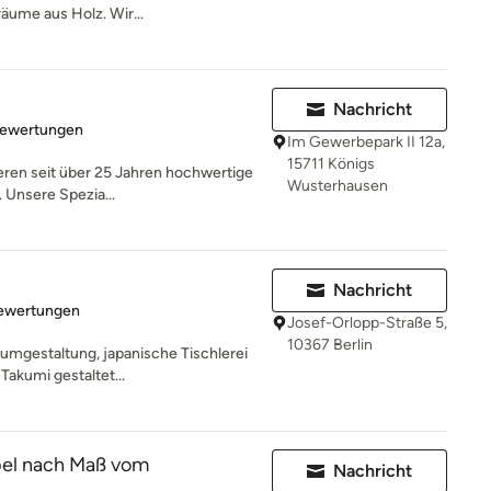
räume aus Holz. Wir...
Nachricht
rtung: 5 von 5 Sternen
Bewertungen
Im Gewerbepark II 12a,
15711 Königs
ieren seit über 25 Jahren hochwertige
Wusterhausen
 Unsere Spezia...
Nachricht
rtung: 5 von 5 Sternen
Bewertungen
Josef-Orlopp-Straße 5,
10367 Berlin
umgestaltung, japanische Tischlerei
Takumi gestaltet...
el nach Maß vom
Nachricht