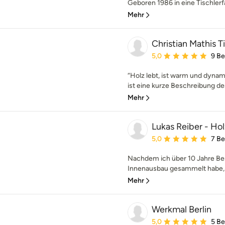
Geboren 1986 in eine Tischlerfa
Mehr
Christian Mathis T
Durchschnittliche Bewe
5,0
9 B
“Holz lebt, ist warm und dyna
ist eine kurze Beschreibung der 
Mehr
Lukas Reiber - Ho
Durchschnittliche Bewe
5,0
7 B
Nachdem ich über 10 Jahre Ber
Innenausbau gesammelt habe, m
Mehr
Werkmal Berlin
Durchschnittliche Bewe
5,0
5 B