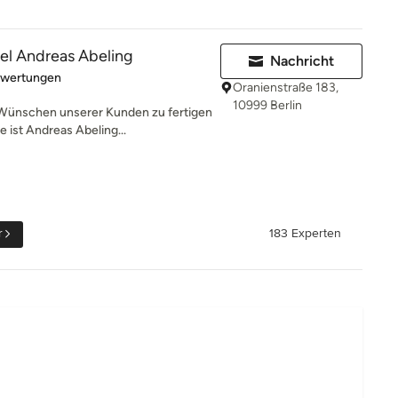
el Andreas Abeling
Nachricht
rtung: 5 von 5 Sternen
ewertungen
Oranienstraße 183,
10999 Berlin
Wünschen unserer Kunden zu fertigen
 ist Andreas Abeling...
r
183 Experten