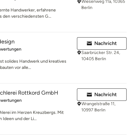
Wiesenweg 11a, 10365
Berlin
lernte Handwerker, erfahrene
us den verschiedensten G...
design
Nachricht
rtung: 5 von 5 Sternen
ewertungen
Saarbrücker Str. 24,
10405 Berlin
ist solides Handwerk und kreatives
auten vor alle...
schlerei Rottkord GmbH
Nachricht
rtung: 4.8 von 5 Sternen
ewertungen
Wrangelstraße 11,
10997 Berlin
chlerei im Herzen Kreuzbergs. Mit
 Ideen und der Li...