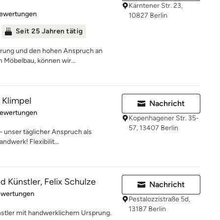
Kärntener Str. 23,
rtung: 4.9 von 5 Sternen
Bewertungen
10827 Berlin
Seit 25 Jahren tätig
ahrung und den hohen Anspruch an
m Möbelbau, können wir...
 Klimpel
Nachricht
rtung: 5 von 5 Sternen
Bewertungen
Kopenhagener Str. 35-
57, 13407 Berlin
– unser täglicher Anspruch als
dwerk! Flexibilit...
d Künstler, Felix Schulze
Nachricht
rtung: 5 von 5 Sternen
ewertungen
Pestalozzistraße 5d,
13187 Berlin
ünstler mit handwerklichem Ursprung.