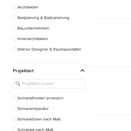
Architekten
Badplanung & Badsanierung
Bauunternehmen
Innenarchitekten
Interior Designer & Raumausstatter
Küchenplanung
Projektart
Landschaftsarchitekten
Armaturen & Sanitärbedarf
Beleuchtung
Schrankfronten erneuern
Einbauschränke
Schrankreparatur
Alle anzeigen
Schranktüren nach Maß
Schränke nach Maß