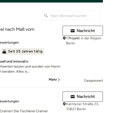
el nach Maß vom
Nachricht
1 Projekt
in der Region
rtung: 4.9 von 5 Sternen
Bewertungen
Berlin
Seit 25 Jahren tätig
duell und innovativ
ufwerten lassen und wurden von Herrn
beraten. Alles is...
Mehr
Gesponsert
Nachricht
rtung: 4.9 von 5 Sternen
Bewertungen
Kärntener Straße 23,
10827 Berlin
 Cramer! Die Tischlerei Cramer