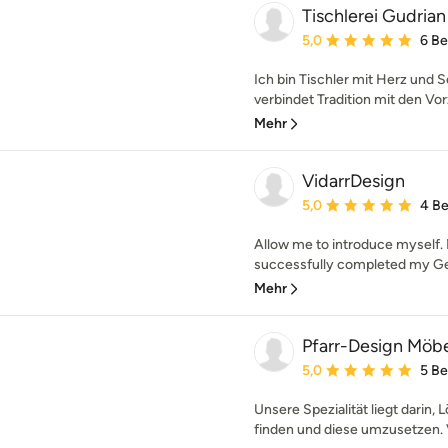
Tischlerei Gudrian
Durchschnittliche Bewe
5,0
6 B
Ich bin Tischler mit Herz und S
verbindet Tradition mit den Vo
Mehr
VidarrDesign
Durchschnittliche Bewe
5,0
4 B
Allow me to introduce myself.
successfully completed my Ger
Mehr
Pfarr-Design Möb
Durchschnittliche Bewe
5,0
5 B
Unsere Spezialität liegt darin
finden und diese umzusetzen. V