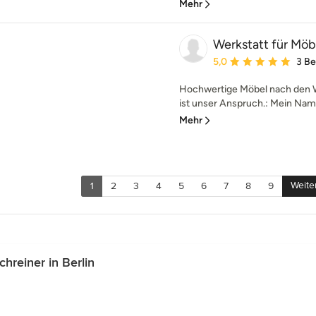
Mehr
Werkstatt für Möb
Durchschnittliche Bewe
5,0
3 B
Hochwertige Möbel nach den 
ist unser Anspruch.: Mein Name
Mehr
Weite
1
2
3
4
5
6
7
8
9
hreiner in Berlin