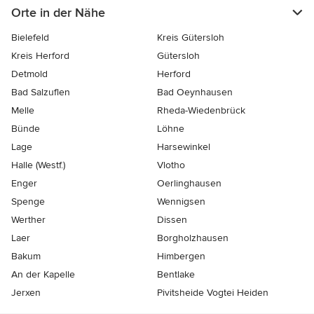
Orte in der Nähe
Bielefeld
Kreis Gütersloh
Kreis Herford
Gütersloh
Detmold
Herford
Bad Salzuflen
Bad Oeynhausen
Melle
Rheda-Wiedenbrück
Bünde
Löhne
Lage
Harsewinkel
Halle (Westf.)
Vlotho
Enger
Oerlinghausen
Spenge
Wennigsen
Werther
Dissen
Laer
Borgholzhausen
Bakum
Himbergen
An der Kapelle
Bentlake
Jerxen
Pivitsheide Vogtei Heiden