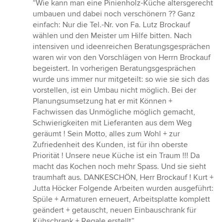
Bewertung:
“Wie kann man eine Pinienholz-Küche altersgerecht
5
umbauen und dabei noch verschönern ?? Ganz
von
einfach: Nur die Tel.-Nr. von Fa. Lutz Brockauf
5
wählen und den Meister um Hilfe bitten. Nach
Sternen
intensiven und ideenreichen Beratungsgesprächen
waren wir von den Vorschlägen von Herrn Brockauf
begeistert. In vorherigen Beratungsgesprächen
wurde uns immer nur mitgeteilt: so wie sie sich das
vorstellen, ist ein Umbau nicht möglich. Bei der
Planungsumsetzung hat er mit Können +
Fachwissen das Unmögliche möglich gemacht,
Schwierigkeiten mit Lieferanten aus dem Weg
geräumt ! Sein Motto, alles zum Wohl + zur
Zufriedenheit des Kunden, ist für ihn oberste
Priorität ! Unsere neue Küche ist ein Traum !!! Da
macht das Kochen noch mehr Spass. Und sie sieht
traumhaft aus. DANKESCHÖN, Herr Brockauf ! Kurt +
Jutta Höcker Folgende Arbeiten wurden ausgeführt:
Spüle + Armaturen erneuert, Arbeitsplatte komplett
geändert + getauscht, neuen Einbauschrank für
Kühschrank + Regale erstellt”