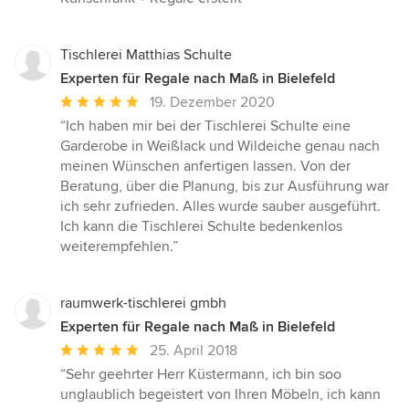
Tischlerei Matthias Schulte
Experten für Regale nach Maß in Bielefeld
Durchschnittliche
19. Dezember 2020
Bewertung:
“Ich haben mir bei der Tischlerei Schulte eine
5
Garderobe in Weißlack und Wildeiche genau nach
von
meinen Wünschen anfertigen lassen. Von der
5
Beratung, über die Planung, bis zur Ausführung war
Sternen
ich sehr zufrieden. Alles wurde sauber ausgeführt.
Ich kann die Tischlerei Schulte bedenkenlos
weiterempfehlen.”
raumwerk-tischlerei gmbh
Experten für Regale nach Maß in Bielefeld
Durchschnittliche
25. April 2018
Bewertung:
“Sehr geehrter Herr Küstermann, ich bin soo
5
unglaublich begeistert von Ihren Möbeln, ich kann