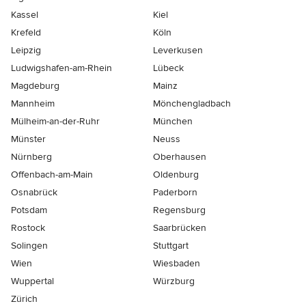
Kassel
Kiel
Krefeld
Köln
Leipzig
Leverkusen
Ludwigshafen-am-Rhein
Lübeck
Magdeburg
Mainz
Mannheim
Mönchen­gladbach
Mülheim-an-der-Ruhr
München
Münster
Neuss
Nürnberg
Oberhausen
Offenbach-am-Main
Oldenburg
Osnabrück
Paderborn
Potsdam
Regensburg
Rostock
Saarbrücken
Solingen
Stuttgart
Wien
Wiesbaden
Wuppertal
Würzburg
Zürich