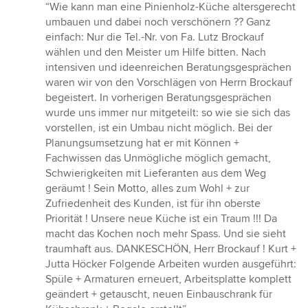
Bewertung:
“Wie kann man eine Pinienholz-Küche altersgerecht
5
umbauen und dabei noch verschönern ?? Ganz
von
einfach: Nur die Tel.-Nr. von Fa. Lutz Brockauf
5
wählen und den Meister um Hilfe bitten. Nach
Sternen
intensiven und ideenreichen Beratungsgesprächen
waren wir von den Vorschlägen von Herrn Brockauf
begeistert. In vorherigen Beratungsgesprächen
wurde uns immer nur mitgeteilt: so wie sie sich das
vorstellen, ist ein Umbau nicht möglich. Bei der
Planungsumsetzung hat er mit Können +
Fachwissen das Unmögliche möglich gemacht,
Schwierigkeiten mit Lieferanten aus dem Weg
geräumt ! Sein Motto, alles zum Wohl + zur
Zufriedenheit des Kunden, ist für ihn oberste
Priorität ! Unsere neue Küche ist ein Traum !!! Da
macht das Kochen noch mehr Spass. Und sie sieht
traumhaft aus. DANKESCHÖN, Herr Brockauf ! Kurt +
Jutta Höcker Folgende Arbeiten wurden ausgeführt:
Spüle + Armaturen erneuert, Arbeitsplatte komplett
geändert + getauscht, neuen Einbauschrank für