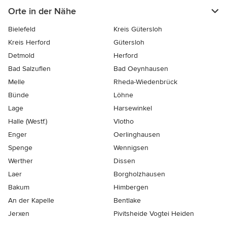
Orte in der Nähe
Bielefeld
Kreis Gütersloh
Kreis Herford
Gütersloh
Detmold
Herford
Bad Salzuflen
Bad Oeynhausen
Melle
Rheda-Wiedenbrück
Bünde
Löhne
Lage
Harsewinkel
Halle (Westf.)
Vlotho
Enger
Oerlinghausen
Spenge
Wennigsen
Werther
Dissen
Laer
Borgholzhausen
Bakum
Himbergen
An der Kapelle
Bentlake
Jerxen
Pivitsheide Vogtei Heiden