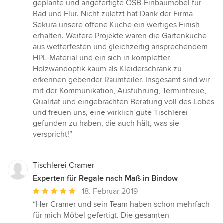
geplante und angefertigte OSB-Einbaumöbel für
Bad und Flur. Nicht zuletzt hat Dank der Firma
Sekura unsere offene Küche ein wertiges Finish
erhalten. Weitere Projekte waren die Gartenküche
aus wetterfesten und gleichzeitig ansprechendem
HPL-Material und ein sich in kompletter
Holzwandoptik kaum als Kleiderschrank zu
erkennen gebender Raumteiler. Insgesamt sind wir
mit der Kommunikation, Ausführung, Termintreue,
Qualität und eingebrachten Beratung voll des Lobes
und freuen uns, eine wirklich gute Tischlerei
gefunden zu haben, die auch hält, was sie
verspricht!”
Tischlerei Cramer
Experten für Regale nach Maß in Bindow
Durchschnittliche
18. Februar 2019
Bewertung:
“Her Cramer und sein Team haben schon mehrfach
5
für mich Möbel gefertigt. Die gesamten