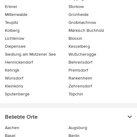
Erkner
Storkow
Mittenwalde
Grünheide
Teupitz
Großmachnow
Kolberg
Märkisch Buchholz
Lichtenow
Blossin
Diepensee
Kesselberg
Siedlung am Motzener See
Wutscherogge
Hennickendorf
Behrensdorf
Kehrigk
Premsdorf
Wünsdorf
Rankenheim
Kleinköris
Zehrensdorf
Sputenberge
Töpchin
Beliebte Orte
Aachen
Augsburg
Basel
Berlin