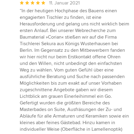
Durchschnittliche
11. Januar 2021
Bewertung:
“In der heutigen Hochphase des Bauens einen
5
engagierten Tischler zu finden, ist eine
von
Herausforderung und gelang uns nicht wirklich beim
5
ersten Anlauf. Bei unserer Webrecherche zum
Sternen
Baumaterial »Corian« stießen wir auf die Firma
Tischlerei Sekura aus Königs Wusterhausen bei
Berlin. Im Gegensatz zu den Mitbewerbern fanden
wir hier nicht nur beim Erstkontakt offene Ohren
und den Willen, nicht unbedingt den einfachsten
Weg zu wählen. Vom guten Gefühl über eine
ausführliche Beratung und Suche nach passenden
Möglichkeiten bis zum exakt auf unser Vorhaben
zugeschnittene Angebote gaben wir diesem
Lichtblick am grauen Einerleihimmel ein Go.
Gefertigt wurden die größten Bereiche des
Masterbades on Suite, Ausfräsungen der Zu- und
Abläufe für alle Armaturen und Keramiken sowie ein
kleines aber feines Gästebad. Hinzu kamen in
individueller Weise (Oberfläche in Lamellenoptik)