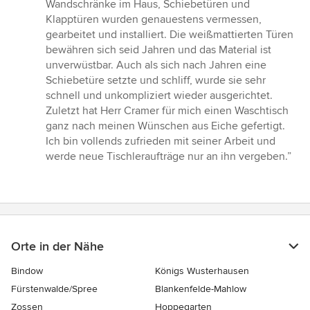
von
Wandschränke im Haus, Schiebetüren und
5
Klapptüren wurden genauestens vermessen,
Sternen
gearbeitet und installiert. Die weißmattierten Türen
bewähren sich seid Jahren und das Material ist
unverwüstbar. Auch als sich nach Jahren eine
Schiebetüre setzte und schliff, wurde sie sehr
schnell und unkompliziert wieder ausgerichtet.
Zuletzt hat Herr Cramer für mich einen Waschtisch
ganz nach meinen Wünschen aus Eiche gefertigt.
Ich bin vollends zufrieden mit seiner Arbeit und
werde neue Tischleraufträge nur an ihn vergeben.”
Orte in der Nähe
Bindow
Königs Wusterhausen
Fürstenwalde/Spree
Blankenfelde-Mahlow
Zossen
Hoppegarten