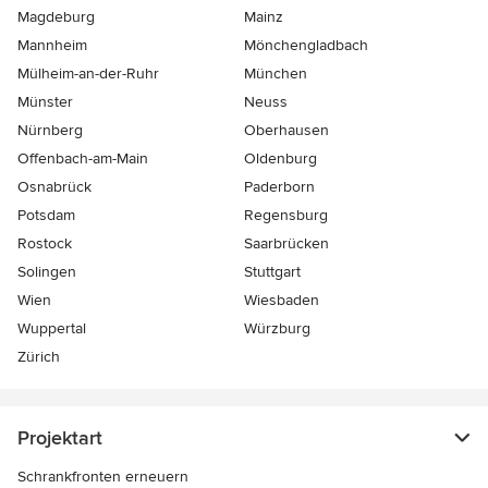
Magdeburg
Mainz
Mannheim
Mönchen­gladbach
Mülheim-an-der-Ruhr
München
Münster
Neuss
Nürnberg
Oberhausen
Offenbach-am-Main
Oldenburg
Osnabrück
Paderborn
Potsdam
Regensburg
Rostock
Saarbrücken
Solingen
Stuttgart
Wien
Wiesbaden
Wuppertal
Würzburg
Zürich
Projektart
Schrankfronten erneuern