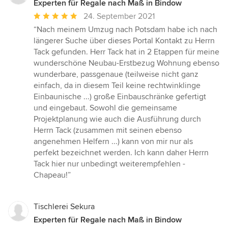
Experten für Regale nach Maß in Bindow
Durchschnittliche
24. September 2021
Bewertung:
“Nach meinem Umzug nach Potsdam habe ich nach
5
längerer Suche über dieses Portal Kontakt zu Herrn
von
Tack gefunden. Herr Tack hat in 2 Etappen für meine
5
wunderschöne Neubau-Erstbezug Wohnung ebenso
Sternen
wunderbare, passgenaue (teilweise nicht ganz
einfach, da in diesem Teil keine rechtwinklinge
Einbaunische ...) große Einbauschränke gefertigt
und eingebaut. Sowohl die gemeinsame
Projektplanung wie auch die Ausführung durch
Herrn Tack (zusammen mit seinen ebenso
angenehmen Helfern ...) kann von mir nur als
perfekt bezeichnet werden. Ich kann daher Herrn
Tack hier nur unbedingt weiterempfehlen -
Chapeau!”
Tischlerei Sekura
Experten für Regale nach Maß in Bindow