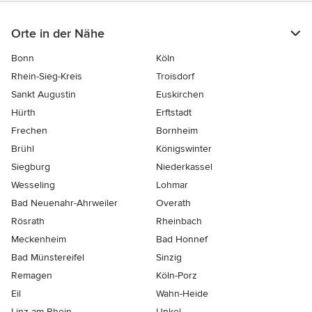
Orte in der Nähe
Bonn
Köln
Rhein-Sieg-Kreis
Troisdorf
Sankt Augustin
Euskirchen
Hürth
Erftstadt
Frechen
Bornheim
Brühl
Königswinter
Siegburg
Niederkassel
Wesseling
Lohmar
Bad Neuenahr-Ahrweiler
Overath
Rösrath
Rheinbach
Meckenheim
Bad Honnef
Bad Münstereifel
Sinzig
Remagen
Köln-Porz
Eil
Wahn-Heide
Linz am Rhein
Unkel