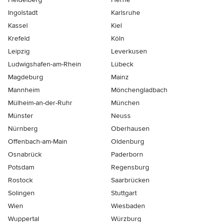
Ingolstadt
Karlsruhe
Kassel
Kiel
Krefeld
Köln
Leipzig
Leverkusen
Ludwigshafen-am-Rhein
Lübeck
Magdeburg
Mainz
Mannheim
Mönchen­gladbach
Mülheim-an-der-Ruhr
München
Münster
Neuss
Nürnberg
Oberhausen
Offenbach-am-Main
Oldenburg
Osnabrück
Paderborn
Potsdam
Regensburg
Rostock
Saarbrücken
Solingen
Stuttgart
Wien
Wiesbaden
Wuppertal
Würzburg