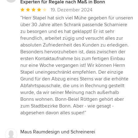
Experten für Regale nach Maß in Bonn
Durchschnittliche
19. Dezember 2024
Bewertung:
“Herr Stapel hat sich viel Mühe gegeben für unseren
4
über 30 Jahre alten Schrank passende Scharniere
von
zu besorgen und es hat geklappt! Er ist sehr
5
freundlich, arbeitet zügig und versucht alles zur
Sternen
absoluten Zufriedenheit des Kunden zu erledigen.
Besonders hervorzuheben ist, dass zwischen der
ersten Kontaktaufnahme bis zum fertigen Einbau
nur eine Woche vergangen ist! Wir können Herrn
Stapel uneingeschränkt empfehlen. Der einzige
Grund für den Abzug eines Sterns war die erhöhte
Abfahrtspauschale, die uns in Rechnung gestellt
wurde, da wir seiner Meinung nach außerhalb
Bonns wohnen. Bonn-Beiel Röttgen gehört aber
zum Stadtbezirke Bonn. Aber - wie gesagt -
abgesehen davon alles super!”
Maus Raumdesign und Schreinerei