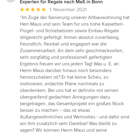
Experten für Regale nach Maß in Bonn
Durchschnittliche
1. November 2021
Bewertung:
“Im Zuge der Sanierung unserer Altbauwohnung hat
5
Herr Maus und sein Team für uns hohe Kassetten-
von
Flügel- und Schiebetüren sowie Einbau-Regale
5
stilgerecht gefertigt. Immer absolut zuverlässig,
Sternen
freundlich, flexibel und engagiert war die
Zusammenarbeit. An dem sehr geschmackvollen,
sehr sorgfältig und professionell gefertigten
Ergebnis freuen wir uns jeden Tag! Was u. E. an
Herrn Maus darüber hinaus noch besonders
hervorzuheben ist? Er hat keine Scheu, zu
motivieren, erdachte Pläne nochmals zu
überdenken. Bei uns hat er definitiv mit seinen
übergreifend gedachten Anregungen dazu
beigetragen, das Gesamtprojekt ein großes Stück
besser zu machen – das ist etwas
Außergewöhnliches und Wertvolles - und dafür sind
wir ihm zusätzlich sehr Dankbar! Was bleibt zu
sagen? Wir können Herrn Maus und seine