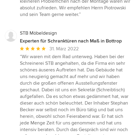
kleineren Problemchen nach der Montage waren wir
absolut zufrieden. Wir empfehlen Herrn Piotrowski
und sein Team gerne weiter.”
STB Möbeldesign
Experten für Schranktüren nach Maß in Bottrop
Durchschnittliche
31. März 2022
Bewertung:
“Wir waren mit dem Rad unterweg. Haben bei der
5
Schreinerei STB angehalten, da die Firma ein sehr
von
schönes äuseres Auftreten hat. Das Gebäude hat
5
uns neugierig gemacht auf mehr und wir haben
Sternen
durch die großen offenen Ausstellungsfenster
geschaut. Dabei ist uns ein Sekretär (Schreibtisch)
aufgefallen. Da es schon etwas gedämmert hat, war
dieser auch schön beleuchtet. Der Inhaber Stephan
Becker war selbst noch im Büro tätig und bat uns
herein, obwohl schon Feierabend war. Er hat sich
jede Menge Zeit für uns genommen und hat uns
intensiv beraten. Durch das Gespräch sind wir noch