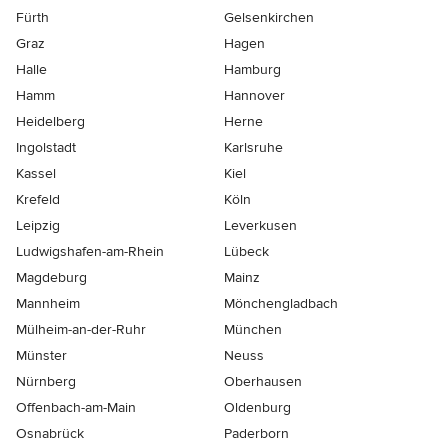
Fürth
Gelsenkirchen
Graz
Hagen
Halle
Hamburg
Hamm
Hannover
Heidelberg
Herne
Ingolstadt
Karlsruhe
Kassel
Kiel
Krefeld
Köln
Leipzig
Leverkusen
Ludwigshafen-am-Rhein
Lübeck
Magdeburg
Mainz
Mannheim
Mönchen­gladbach
Mülheim-an-der-Ruhr
München
Münster
Neuss
Nürnberg
Oberhausen
Offenbach-am-Main
Oldenburg
Osnabrück
Paderborn