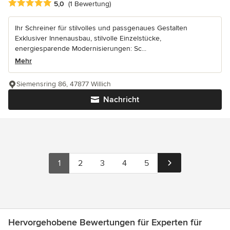
Durchschnittliche Bewertung: 5 von 5 Sternen
5,0
(1 Bewertung)
Ihr Schreiner für stilvolles und passgenaues Gestalten
Exklusiver Innenausbau, stilvolle Einzelstücke,
energiesparende Modernisierungen: Sc...
Mehr
Siemensring 86, 47877 Willich
Nachricht
1
2
3
4
5
Hervorgehobene Bewertungen für Experten für