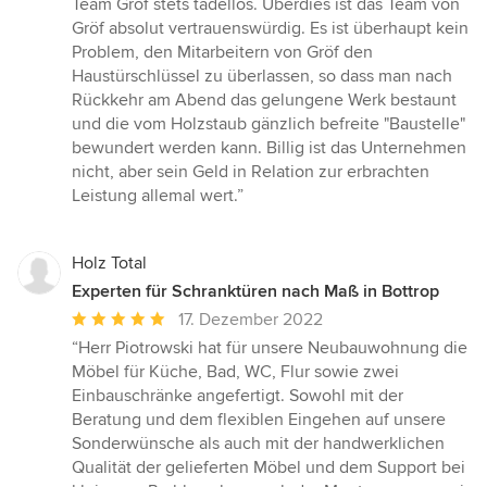
Team Gröf stets tadellos. Überdies ist das Team von
Gröf absolut vertrauenswürdig. Es ist überhaupt kein
Problem, den Mitarbeitern von Gröf den
Haustürschlüssel zu überlassen, so dass man nach
Rückkehr am Abend das gelungene Werk bestaunt
und die vom Holzstaub gänzlich befreite "Baustelle"
bewundert werden kann. Billig ist das Unternehmen
nicht, aber sein Geld in Relation zur erbrachten
Leistung allemal wert.”
Holz Total
Experten für Schranktüren nach Maß in Bottrop
Durchschnittliche
17. Dezember 2022
Bewertung:
“Herr Piotrowski hat für unsere Neubauwohnung die
5
Möbel für Küche, Bad, WC, Flur sowie zwei
von
Einbauschränke angefertigt. Sowohl mit der
5
Beratung und dem flexiblen Eingehen auf unsere
Sternen
Sonderwünsche als auch mit der handwerklichen
Qualität der gelieferten Möbel und dem Support bei