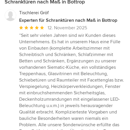
Schranktüren nach Maß in Bottrop
Tischlerei Gröf
Experten für Schranktüren nach Maß in Bottrop
Durchschnittliche
12. November 2025
Bewertung:
“Seit sehr vielen Jahren sind wir Kunden dieses
5
Unternehmens. Es hat in unserem Haus eine Fülle
von
von Einbauten (komplette Arbeitszimmer mit
5
Schreibtisch und Schränken, Schlafzimmer mit
Sternen
Betten und Schränken, Ergänzungen zu unserer
vorhandenen Siematic-Küche, ein vollständiges
Treppenhaus, Glasvitrinen mit Beleuchtung,
Schiebetüren und Raumteiler mit Facettenglas bzw.
Verspiegelung, Heizkörperverkleidungen, Fenster
mit einbruchshemmenden Sicherheitsglas,
Deckenholzumrandungen mit eingelassener LED-
Beleuchtung u.v.m.) in jeweils herausragender
Qualität erbracht. Komplizierteste Vorgaben und
bauliche Besonderheiten waren niemals ein
Problem. Alle unsere Sonderwünsche erfüllte das