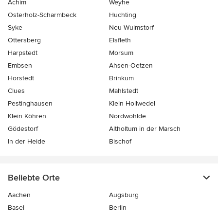
Achim
Weyhe
Osterholz-Scharmbeck
Huchting
Syke
Neu Wulmstorf
Ottersberg
Elsfleth
Harpstedt
Morsum
Embsen
Ahsen-Oetzen
Horstedt
Brinkum
Clues
Mahlstedt
Pestinghausen
Klein Hollwedel
Klein Köhren
Nordwohlde
Gödestorf
Altholtum in der Marsch
In der Heide
Bischof
Beliebte Orte
Aachen
Augsburg
Basel
Berlin