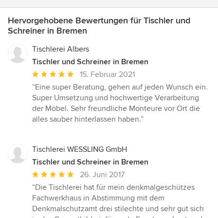
Hervorgehobene Bewertungen für Tischler und
Schreiner in Bremen
Tischlerei Albers
Tischler und Schreiner in Bremen
Durchschnittliche
15. Februar 2021
Bewertung:
“Eine super Beratung, gehen auf jeden Wunsch ein.
5
Super Umsetzung und hochwertige Verarbeitung
von
der Möbel. Sehr freundliche Monteure vor Ort die
5
alles sauber hinterlassen haben.”
Sternen
Tischlerei WESSLING GmbH
Tischler und Schreiner in Bremen
Durchschnittliche
26. Juni 2017
Bewertung:
“Die Tischlerei hat für mein denkmalgeschützes
5
Fachwerkhaus in Abstimmung mit dem
von
Denkmalschutzamt drei stilechte und sehr gut sich
5