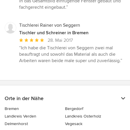
in das Gesamtbild einfügende Fenster gebaut und
Sternen
fachgerecht eingebaut.”
Tischlerei Rainer von Seggern
Tischler und Schreiner in Bremen
Durchschnittliche
28. Mai 2017
Bewertung:
“Ich habe die Tischlerei von Seggern zwei mal
5
beauftragt und sowohl das Material als auch die
von
Arbeiten waren beide male super und zuverlässig.”
5
Sternen
Orte in der Nähe
Bremen
Bergedorf
Landkreis Verden
Landkreis Osterholz
Delmenhorst
Vegesack