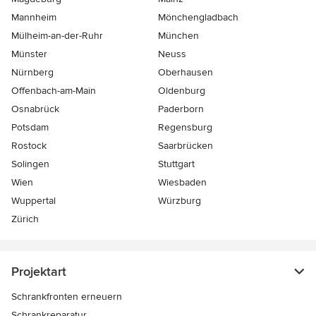
Mannheim
Mönchen­gladbach
Mülheim-an-der-Ruhr
München
Münster
Neuss
Nürnberg
Oberhausen
Offenbach-am-Main
Oldenburg
Osnabrück
Paderborn
Potsdam
Regensburg
Rostock
Saarbrücken
Solingen
Stuttgart
Wien
Wiesbaden
Wuppertal
Würzburg
Zürich
Projektart
Schrankfronten erneuern
Schrankreparatur