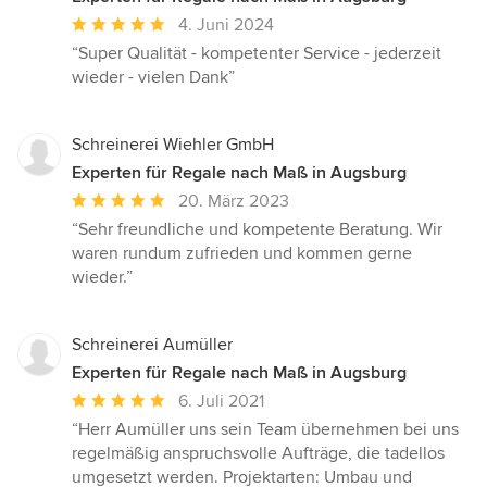
Durchschnittliche
4. Juni 2024
Bewertung:
“Super Qualität - kompetenter Service - jederzeit
5
wieder - vielen Dank”
von
5
Sternen
Schreinerei Wiehler GmbH
Experten für Regale nach Maß in Augsburg
Durchschnittliche
20. März 2023
Bewertung:
“Sehr freundliche und kompetente Beratung. Wir
5
waren rundum zufrieden und kommen gerne
von
wieder.”
5
Sternen
Schreinerei Aumüller
Experten für Regale nach Maß in Augsburg
Durchschnittliche
6. Juli 2021
Bewertung:
“Herr Aumüller uns sein Team übernehmen bei uns
5
regelmäßig anspruchsvolle Aufträge, die tadellos
von
umgesetzt werden. Projektarten: Umbau und