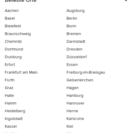
Beliebte Orte
Aachen
Augsburg
Basel
Berlin
Bielefeld
Bonn
Braunschweig
Bremen
Chemnitz
Darmstadt
Dortmund
Dresden
Duisburg
Düsseldorf
Erfurt
Essen
Frankfurt am Main
Freiburg-im-Breisgau
Fürth
Gelsenkirchen
Graz
Hagen
Halle
Hamburg
Hamm
Hannover
Heidelberg
Herne
Ingolstadt
Karlsruhe
Kassel
Kiel