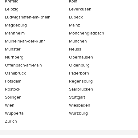
Krefeld
Köln
Leipzig
Leverkusen
Ludwigshafen-am-Rhein
Lübeck
Magdeburg
Mainz
Mannheim
Mönchen­gladbach
Mülheim-an-der-Ruhr
München
Münster
Neuss
Nürnberg
Oberhausen
Offenbach-am-Main
Oldenburg
Osnabrück
Paderborn
Potsdam
Regensburg
Rostock
Saarbrücken
Solingen
Stuttgart
Wien
Wiesbaden
Wuppertal
Würzburg
Zürich