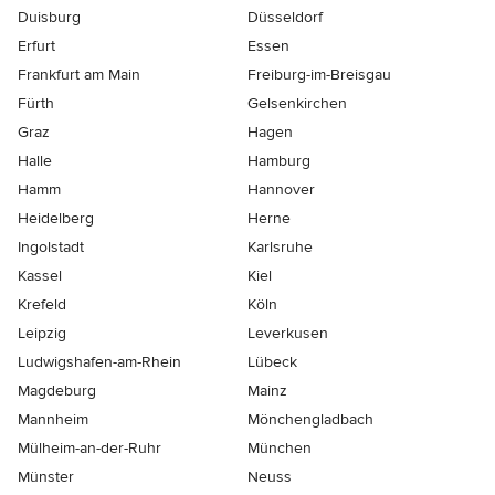
Duisburg
Düsseldorf
Erfurt
Essen
Frankfurt am Main
Freiburg-im-Breisgau
Fürth
Gelsenkirchen
Graz
Hagen
Halle
Hamburg
Hamm
Hannover
Heidelberg
Herne
Ingolstadt
Karlsruhe
Kassel
Kiel
Krefeld
Köln
Leipzig
Leverkusen
Ludwigshafen-am-Rhein
Lübeck
Magdeburg
Mainz
Mannheim
Mönchen­gladbach
Mülheim-an-der-Ruhr
München
Münster
Neuss