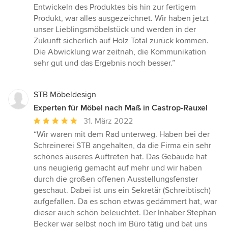
von
Entwickeln des Produktes bis hin zur fertigem
5
Produkt, war alles ausgezeichnet. Wir haben jetzt
Sternen
unser Lieblingsmöbelstück und werden in der
Zukunft sicherlich auf Holz Total zurück kommen.
Die Abwicklung war zeitnah, die Kommunikation
sehr gut und das Ergebnis noch besser.”
STB Möbeldesign
Experten für Möbel nach Maß in Castrop-Rauxel
Durchschnittliche
31. März 2022
Bewertung:
“Wir waren mit dem Rad unterweg. Haben bei der
5
Schreinerei STB angehalten, da die Firma ein sehr
von
schönes äuseres Auftreten hat. Das Gebäude hat
5
uns neugierig gemacht auf mehr und wir haben
Sternen
durch die großen offenen Ausstellungsfenster
geschaut. Dabei ist uns ein Sekretär (Schreibtisch)
aufgefallen. Da es schon etwas gedämmert hat, war
dieser auch schön beleuchtet. Der Inhaber Stephan
Becker war selbst noch im Büro tätig und bat uns