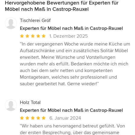
Hervorgehobene Bewertungen für Experten für
Möbel nach Maß in Castrop-Rauxel
Tischlerei Gröf
Experten für Möbel nach Maß in Castrop-Rauxel
Durchschnittliche
1. Dezember 2025
Bewertung:
“In der vergangenen Woche wurde meine Küche um
5
Aufsatzschränke und ein zusätzliches Solitär Möbel
von
erweitert. Meine Wünsche und Vorstellungen
5
wurden mehr als erfüllt. Bedanken möchte ich mich
Sternen
auch bei dem sehr netten und kompetenten
Montageteam, welches sehr professionell und
sauber gearbeitet hat. Gerne wieder!”
Holz Total
Experten für Möbel nach Maß in Castrop-Rauxel
Durchschnittliche
6. Januar 2024
Bewertung:
“Wir haben uns hervorragend betreut gefühlt. Von
5
der ersten Besprechung, über das gemeinsame