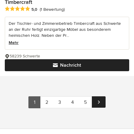
Timbercraft
Durchschnittliche Bewertung: 5 von 5 Sternen
5,0
(1 Bewertung)
Der Tischler- und Zimmereibetrieb Timbercraft aus Schwerte
an der Ruhr fertigt einzigartige Möbel aus besonderem
heimischen Holz. Neben der Pr...
Mehr
58239 Schwerte
Nachricht
1
2
3
4
5