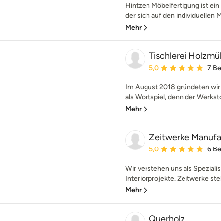
Hintzen Möbelfertigung ist ei
der sich auf den individuellen 
Mehr
Tischlerei Holzmü
Durchschnittliche Bewe
5,0
7 B
Im August 2018 gründeten wir 
als Wortspiel, denn der Werkst
Mehr
Zeitwerke Manuf
Durchschnittliche Bewe
5,0
6 B
Wir verstehen uns als Spezialis
Interiorprojekte. Zeitwerke ste
Mehr
Querholz