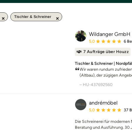
Tischler & Schreiner
Wildanger GmbH 
Durchschnittliche Bewe
5,0
6 B
7 Aufträge über Houzz
Tischler & Schreiner | Nordpfä
Wir waren rundum zufrieden!
(Altbau), der zügigen Angebot
– HU-437692560
andrémóbel
Durchschnittliche Bewe
5,0
37 
Die Schreinerei für modernen
Beratung und Ausführung. 30 J