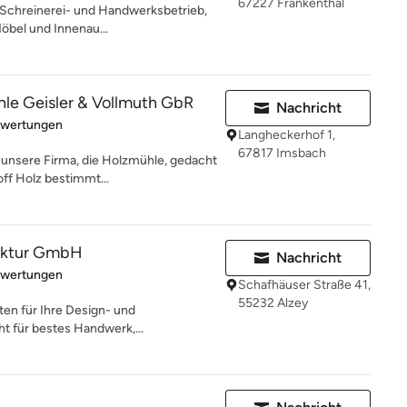
67227 Frankenthal
n Schreinerei- und Handwerksbetrieb,
Möbel und Innenau...
hle Geisler & Vollmuth GbR
Nachricht
rtung: 5 von 5 Sternen
ewertungen
Langheckerhof 1,
67817 Imsbach
unsere Firma, die Holzmühle, gedacht
off Holz bestimmt...
aktur GmbH
Nachricht
rtung: 5 von 5 Sternen
ewertungen
Schafhäuser Straße 41,
55232 Alzey
ten für Ihre Design- und
ht für bestes Handwerk,...