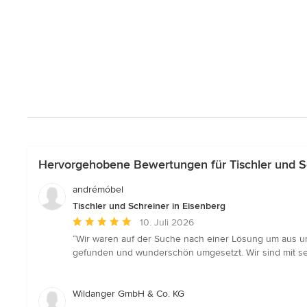
Hervorgehobene Bewertungen für Tischler und Sc
andrémóbel
Tischler und Schreiner in Eisenberg
Durchschnittliche
10. Juli 2026
Bewertung:
“Wir waren auf der Suche nach einer Lösung um aus u
5
gefunden und wunderschön umgesetzt. Wir sind mit sei
von
5
Sternen
Wildanger GmbH & Co. KG