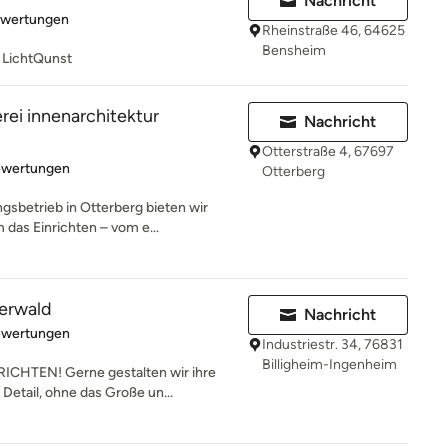
Nachricht
rtung: 5 von 5 Sternen
ewertungen
Rheinstraße 46, 64625
Bensheim
 LichtQunst
ei innenarchitektur
Nachricht
Otterstraße 4, 67697
rtung: 4.8 von 5 Sternen
ewertungen
Otterberg
sbetrieb in Otterberg bieten wir
das Einrichten – vom e...
gerwald
Nachricht
rtung: 4.5 von 5 Sternen
ewertungen
Industriestr. 34, 76831
Billigheim-Ingenheim
CHTEN! Gerne gestalten wir ihre
etail, ohne das Große un...