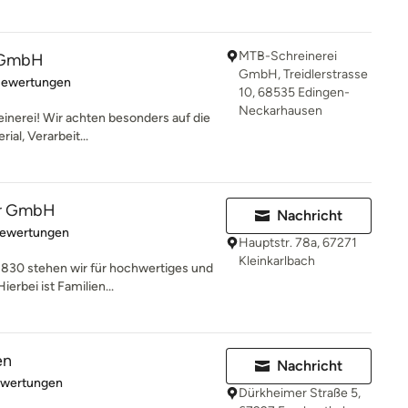
MTB-Schreinerei
 GmbH
GmbH, Treidlerstrasse
rtung: 5 von 5 Sternen
Bewertungen
10, 68535 Edingen-
Neckarhausen
nerei! Wir achten besonders auf die
ial, Verarbeit...
er GmbH
Nachricht
rtung: 5 von 5 Sternen
Bewertungen
Hauptstr. 78a, 67271
Kleinkarlbach
830 stehen wir für hochwertiges und
erbei ist Familien...
en
Nachricht
rtung: 5 von 5 Sternen
ewertungen
Dürkheimer Straße 5,