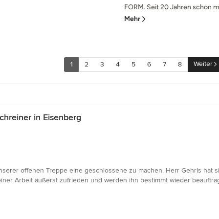
FORM. Seit 20 Jahren schon ma
Mehr
Weiter
1
2
3
4
5
6
7
8
hreiner in Eisenberg
nserer offenen Treppe eine geschlossene zu machen. Herr Gehrls hat s
ner Arbeit äußerst zufrieden und werden ihn bestimmt wieder beauftra