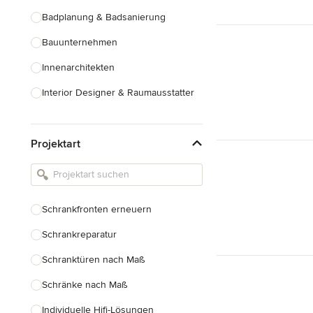
Badplanung & Badsanierung
Bauunternehmen
Innenarchitekten
Interior Designer & Raumausstatter
Küchenplanung
Projektart
Landschaftsarchitekten
Armaturen & Sanitärbedarf
Beleuchtung
Schrankfronten erneuern
Einbauschränke
Schrankreparatur
Alle anzeigen
Schranktüren nach Maß
Schränke nach Maß
Individuelle Hifi-Lösungen