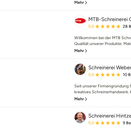
Mehr
MTB-Schreinerei
Durchschnittliche Bewe
5,0
28 
Willkommen bei der MTB Schrei
Qualität unserer Produkte: Mater
Mehr
Schreinerei Web
Durchschnittliche Bewe
5,0
10 
Seit unserer Firmengründung 1
kreatives Schreinerhandwerk. Hi
Mehr
Schreinerei Hintz
Durchschnittliche Bewe
5,0
9 B