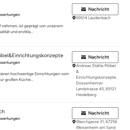
Nachricht
rtung: 5 von 5 Sternen
ewertungen
69514 Laudenbach
ff nehmen, ist geprägt von unserem
tät und erstkla...
öbel&Einrichtungskonzepte
Nachricht
rtung: 5 von 5 Sternen
ewertungen
Andreas Stähle Möbel
&
isieren hochwertige Einrichtungen vom
Einrichtungskonzepte,
zur großen Küche...
Dossenheimer
Landstrasse 45, 69121
Heidelberg
ch
Nachricht
rtung: 5 von 5 Sternen
ewertungen
Waschgasse 31, 67256
Weisenheim am Sand