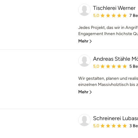
Tischlerei Werner
Durchschnittliche Bewe
5,0
7 B
Jedes Projekt, das wir in Angri
Engagement Ihnen höchste Quali
Mehr
Andreas Stähle M
Durchschnittliche Bewe
5,0
5 B
Wir gestalten, planen und real
einzelnen Massivholztisch bis 
Mehr
Schreinerei Lubas
Durchschnittliche Bewe
5,0
3 B