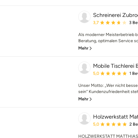
Schreinerei Zubro
Durchschnittliche Bewe
3,7
3 B
Als moderner Meisterbetrieb b
Beratung, optimalen Service so
Mehr
Mobile Tischlerei 
Durchschnittliche Bewe
5,0
1 B
Unser Motto: „Wer nicht besser
sein“ Kundenzufriedenheit steht
Mehr
Holzwerkstatt Ma
Durchschnittliche Bewe
5,0
2 B
HOLZWERKSTATT MATTHIAS 