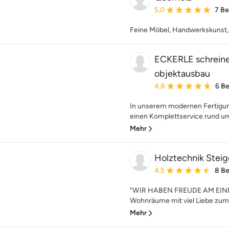
Durchschnittliche Bewe
5,0
7 B
Feine Möbel, Handwerkskunst,
ECKERLE schreiner
objektausbau
Durchschnittliche Bewe
4,8
6 B
In unserem modernen Fertigung
einen Komplettservice rund um 
Mehr
Holztechnik Stei
Durchschnittliche Bewe
4,5
8 B
"WIR HABEN FREUDE AM EINRI
Wohnräume mit viel Liebe zum D
Mehr