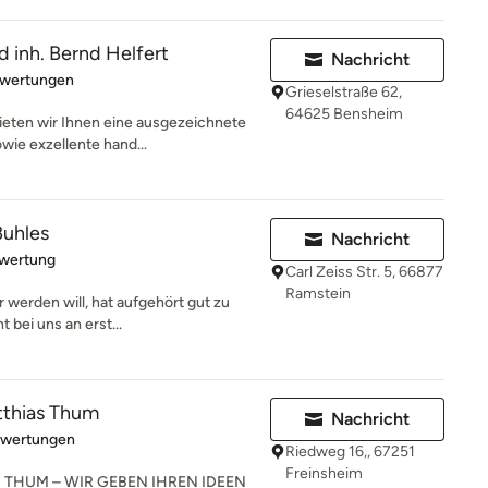
d inh. Bernd Helfert
Nachricht
rtung: 3.7 von 5 Sternen
ewertungen
Grieselstraße 62,
64625 Bensheim
ieten wir Ihnen eine ausgezeichnete
wie exzellente hand...
Buhles
Nachricht
rtung: 5 von 5 Sternen
ewertung
Carl Zeiss Str. 5, 66877
Ramstein
 werden will, hat aufgehört gut zu
 bei uns an erst...
tthias Thum
Nachricht
rtung: 5 von 5 Sternen
ewertungen
Riedweg 16,, 67251
Freinsheim
THUM – WIR GEBEN IHREN IDEEN