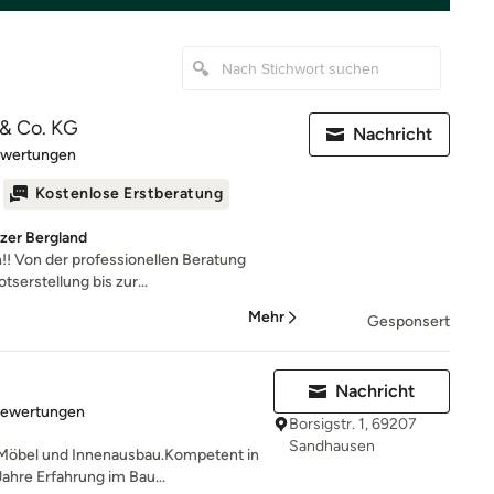
& Co. KG
Nachricht
rtung: 5 von 5 Sternen
ewertungen
Kostenlose Erstberatung
lzer Bergland
! Von der professionellen Beratung
serstellung bis zur...
Mehr
Gesponsert
Nachricht
rtung: 5 von 5 Sternen
Bewertungen
Borsigstr. 1, 69207
Sandhausen
 Möbel und Innenausbau.Kompetent in
ahre Erfahrung im Bau...