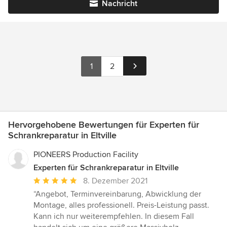
Nachricht
1
2
Hervorgehobene Bewertungen für Experten für
Schrankreparatur in Eltville
PIONEERS Production Facility
Experten für Schrankreparatur in Eltville
Durchschnittliche
8. Dezember 2021
Bewertung:
“Angebot, Terminvereinbarung, Abwicklung der
5
Montage, alles professionell. Preis-Leistung passt.
von
Kann ich nur weiterempfehlen. In diesem Fall
5