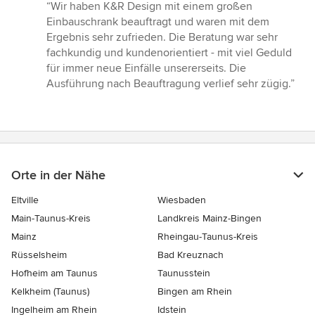
Bewertung:
“Wir haben K&R Design mit einem großen
5
Einbauschrank beauftragt und waren mit dem
von
Ergebnis sehr zufrieden. Die Beratung war sehr
5
fachkundig und kundenorientiert - mit viel Geduld
Sternen
für immer neue Einfälle unsererseits. Die
Ausführung nach Beauftragung verlief sehr zügig.”
Orte in der Nähe
Eltville
Wiesbaden
Main-Taunus-Kreis
Landkreis Mainz-Bingen
Mainz
Rheingau-Taunus-Kreis
Rüsselsheim
Bad Kreuznach
Hofheim am Taunus
Taunusstein
Kelkheim (Taunus)
Bingen am Rhein
Ingelheim am Rhein
Idstein