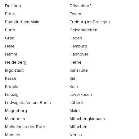
Duisburg
Düsseldorf
Erfurt
Essen
Frankfurt am Main
Freiburg-im-Breisgau
Fürth
Gelsenkirchen
Graz
Hagen
Halle
Hamburg
Hamm
Hannover
Heidelberg
Herne
Ingolstadt
Karlsruhe
Kassel
Kiel
Krefeld
Köln
Leipzig
Leverkusen
Ludwigshafen-am-Rhein
Lübeck
Magdeburg
Mainz
Mannheim
Mönchen­gladbach
Mülheim-an-der-Ruhr
München
Münster
Neuss