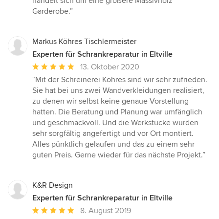
handelt sich um eine größere Massivholz
Sternen
Garderobe.”
Markus Köhres Tischlermeister
Experten für Schrankreparatur in Eltville
Durchschnittliche
13. Oktober 2020
Bewertung:
“Mit der Schreinerei Köhres sind wir sehr zufrieden.
5
Sie hat bei uns zwei Wandverkleidungen realisiert,
von
zu denen wir selbst keine genaue Vorstellung
5
hatten. Die Beratung und Planung war umfänglich
Sternen
und geschmackvoll. Und die Werkstücke wurden
sehr sorgfältig angefertigt und vor Ort montiert.
Alles pünktlich gelaufen und das zu einem sehr
guten Preis. Gerne wieder für das nächste Projekt.”
K&R Design
Experten für Schrankreparatur in Eltville
Durchschnittliche
8. August 2019