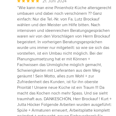
Durchschnittliche
21. Juni 2024
Bewertung:
“Wie kann man eine Pinienholz-Küche altersgerecht
5
umbauen und dabei noch verschönern ?? Ganz
von
einfach: Nur die Tel.-Nr. von Fa. Lutz Brockauf
5
wählen und den Meister um Hilfe bitten. Nach
Sternen
intensiven und ideenreichen Beratungsgesprächen
waren wir von den Vorschlägen von Herrn Brockauf
begeistert. In vorherigen Beratungsgesprächen
wurde uns immer nur mitgeteilt: so wie sie sich das
vorstellen, ist ein Umbau nicht möglich. Bei der
Planungsumsetzung hat er mit Können +
Fachwissen das Unmögliche möglich gemacht,
Schwierigkeiten mit Lieferanten aus dem Weg
geräumt ! Sein Motto, alles zum Wohl + zur
Zufriedenheit des Kunden, ist für ihn oberste
Priorität ! Unsere neue Küche ist ein Traum !!! Da
macht das Kochen noch mehr Spass. Und sie sieht
traumhaft aus. DANKESCHÖN, Herr Brockauf ! Kurt +
Jutta Höcker Folgende Arbeiten wurden ausgeführt:
Spüle + Armaturen erneuert, Arbeitsplatte komplett
geändert + getauscht, neuen Einbauschrank für