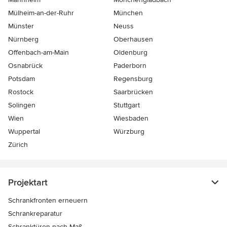
Mülheim-an-der-Ruhr
München
Münster
Neuss
Nürnberg
Oberhausen
Offenbach-am-Main
Oldenburg
Osnabrück
Paderborn
Potsdam
Regensburg
Rostock
Saarbrücken
Solingen
Stuttgart
Wien
Wiesbaden
Wuppertal
Würzburg
Zürich
Projektart
Schrankfronten erneuern
Schrankreparatur
Schranktüren nach Maß