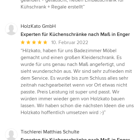
Kühschrank + Regale erstellt”
HolzKato GmbH
Experten für Küchenschränke nach Maß in Enger
Durchschnittliche
10. Februar 2022
Bewertung:
“Hilzkato, haben für uns Badezimmer Möbel
5
gemacht und einen großen Kleiderschrank. Es
von
wurde für uns genau nach Maß angefertigt, und
5
sieht wunderschön aus. Wir sind sehr zufrieden mit
Sternen
dem Service. Es wurde bis zum Schluss alles sehr
zeitnah nachgearbeitet wenn vor Ort etwas nicht
passte. Preis Leistung ist super und passt. Wir
würden immer wieder gern von Holzkato bauen
lassen. Wir haben schon die nächsten Ideen die uns
Holzkato hoffentlich umsetzen wird :-)”
Tischlerei Matthias Schulte
Experten für Küchenschränke nach Maß in Enger