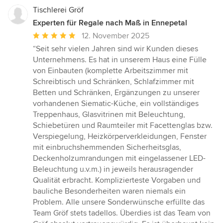
Tischlerei Gröf
Experten für Regale nach Maß in Ennepetal
Durchschnittliche
12. November 2025
Bewertung:
“Seit sehr vielen Jahren sind wir Kunden dieses
5
Unternehmens. Es hat in unserem Haus eine Fülle
von
von Einbauten (komplette Arbeitszimmer mit
5
Schreibtisch und Schränken, Schlafzimmer mit
Sternen
Betten und Schränken, Ergänzungen zu unserer
vorhandenen Siematic-Küche, ein vollständiges
Treppenhaus, Glasvitrinen mit Beleuchtung,
Schiebetüren und Raumteiler mit Facettenglas bzw.
Verspiegelung, Heizkörperverkleidungen, Fenster
mit einbruchshemmenden Sicherheitsglas,
Deckenholzumrandungen mit eingelassener LED-
Beleuchtung u.v.m.) in jeweils herausragender
Qualität erbracht. Komplizierteste Vorgaben und
bauliche Besonderheiten waren niemals ein
Problem. Alle unsere Sonderwünsche erfüllte das
Team Gröf stets tadellos. Überdies ist das Team von