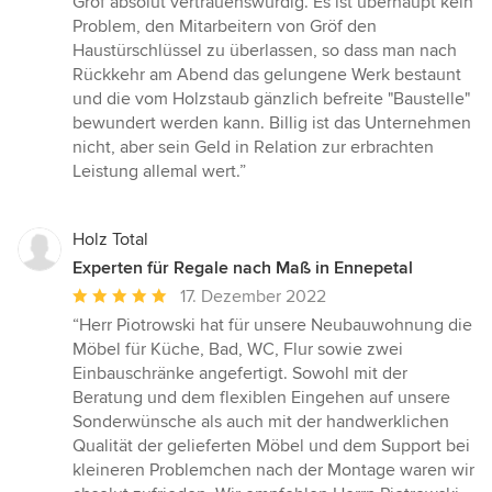
Gröf absolut vertrauenswürdig. Es ist überhaupt kein
Problem, den Mitarbeitern von Gröf den
Haustürschlüssel zu überlassen, so dass man nach
Rückkehr am Abend das gelungene Werk bestaunt
und die vom Holzstaub gänzlich befreite "Baustelle"
bewundert werden kann. Billig ist das Unternehmen
nicht, aber sein Geld in Relation zur erbrachten
Leistung allemal wert.”
Holz Total
Experten für Regale nach Maß in Ennepetal
Durchschnittliche
17. Dezember 2022
Bewertung:
“Herr Piotrowski hat für unsere Neubauwohnung die
5
Möbel für Küche, Bad, WC, Flur sowie zwei
von
Einbauschränke angefertigt. Sowohl mit der
5
Beratung und dem flexiblen Eingehen auf unsere
Sternen
Sonderwünsche als auch mit der handwerklichen
Qualität der gelieferten Möbel und dem Support bei
kleineren Problemchen nach der Montage waren wir