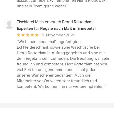
absolut zufrieden. Wir empfehlen Herrn Piotrowski
und sein Team gerne weiter.”
Tischlerei Meisterbetrieb Bernd Rotterdam
Experten für Regale nach Maß in Ennepetal
Durchschnittliche
5. November 2020
Bewertung:
“Wir haben einen maßangefertigten
5
Eckkleiderschrank sowie zwei Waschtische bei
von
Herrn Rotterdam in Auftrag gegeben und sind mit
5
dem Ergebnis sehr zufrieden. Die Beratung war sehr
Sternen
freundlich und kompetent. Herr Rotterdam hat sich
viel Zeit für uns genommen und ist auf jeden
unserer Wünsche eingegangen. Auch die
Mitarbeiter vor Ort waren sehr freundlich und
kompetent. Wir können ihn nur weiterempfehlen!”