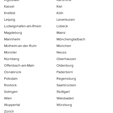
Kassel
Kiel
Krefeld
Köln
Leipzig
Leverkusen
Ludwigshafen-am-Rhein
Lübeck
Magdeburg
Mainz
Mannheim
Mönchen­gladbach
Mülheim-an-der-Ruhr
München
Münster
Neuss
Nürnberg
Oberhausen
Offenbach-am-Main
Oldenburg
Osnabrück
Paderborn
Potsdam
Regensburg
Rostock
Saarbrücken
Solingen
Stuttgart
Wien
Wiesbaden
Wuppertal
Würzburg
Zürich