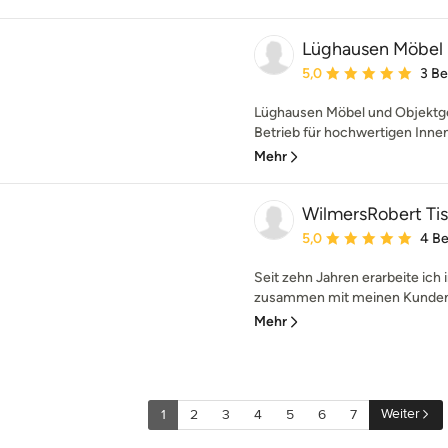
Lüghausen Möbel 
Durchschnittliche Bewe
5,0
3 B
Lüghausen Möbel und Objektgest
Betrieb für hochwertigen Inne
Mehr
WilmersRobert Tis
Durchschnittliche Bewe
5,0
4 B
Seit zehn Jahren erarbeite ich 
zusammen mit meinen Kunden (
Mehr
Weiter
1
2
3
4
5
6
7