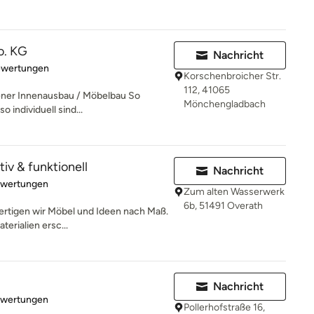
o. KG
Nachricht
rtung: 5 von 5 Sternen
ewertungen
Korschenbroicher Str.
112, 41065
er Innenausbau / Möbelbau So
Mönchengladbach
 individuell sind...
tiv & funktionell
Nachricht
rtung: 5 von 5 Sternen
ewertungen
Zum alten Wasserwerk
6b, 51491 Overath
 fertigen wir Möbel und Ideen nach Maß.
erialien ersc...
Nachricht
rtung: 5 von 5 Sternen
ewertungen
Pollerhofstraße 16,