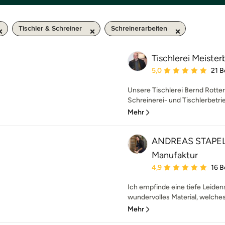
Tischler & Schreiner
Schreinerarbeiten
Tischlerei Meiste
Durchschnittliche Bewe
5,0
21 
Unsere Tischlerei Bernd Rotterd
Schreinerei- und Tischlerbetrieb
Mehr
ANDREAS STAPEL T
Manufaktur
Durchschnittliche Bewe
4,9
16 
Ich empfinde eine tiefe Leidens
wundervolles Material, welches d
Mehr