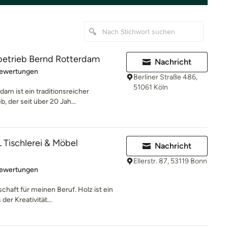
rbetrieb Bernd Rotterdam
Nachricht
rtung: 5 von 5 Sternen
Bewertungen
Berliner Straße 486,
51061 Köln
am ist ein traditionsreicher
, der seit über 20 Jah...
ischlerei & Möbel
Nachricht
Ellerstr. 87, 53119 Bonn
rtung: 4.9 von 5 Sternen
Bewertungen
chaft für meinen Beruf. Holz ist ein
er Kreativität...