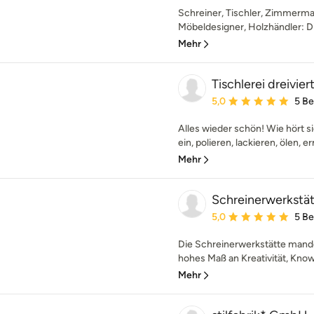
Schreiner, Tischler, Zimmerma
Möbeldesigner, Holzhändler: Die
Mehr
Tischlerei dreivier
Durchschnittliche Bewe
5,0
5 B
Alles wieder schön! Wie hört si
ein, polieren, lackieren, ölen, e
Mehr
Schreinerwerkstä
Durchschnittliche Bewe
5,0
5 B
Die Schreinerwerkstätte mande
hohes Maß an Kreativität, Know-
Mehr