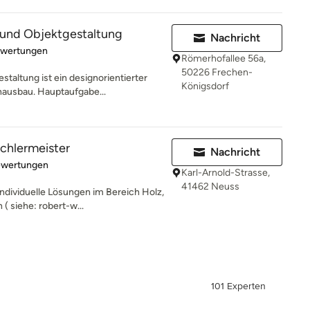
und Objektgestaltung
Nachricht
rtung: 5 von 5 Sternen
ewertungen
Römerhofallee 56a,
50226 Frechen-
altung ist ein designorientierter
Königsdorf
nausbau. Hauptaufgabe...
chlermeister
Nachricht
rtung: 5 von 5 Sternen
ewertungen
Karl-Arnold-Strasse,
41462 Neuss
individuelle Lösungen im Bereich Holz,
 siehe: robert-w...
101 Experten