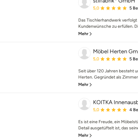
stilfabrik* GmbH
Durchschnittliche Bewe
5,0
5 B
Das Tischlerhandwerk verfolgt s
Kundenwünsche zu erfüllen. Die
Mehr
Möbel Herten Gm
Durchschnittliche Bewe
5,0
5 B
Seit über 120 Jahren besteht
Herten. Gegründet als Zimmerei
Mehr
KOITKA Innenau
Durchschnittliche Bewe
5,0
4 B
Es ist eine Freude, ein Möbelstü
Detail ausgetüftelt ist, das sein
Mehr