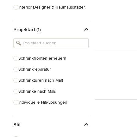
Interior Designer & Raumausstatter
Küchenplanung
Projektart (1)
Landschaftsarchitekten
Armaturen & Sanitärbedarf
Beleuchtung
Schrankfronten erneuern
Einbauschränke
Schrankreparatur
Alle anzeigen
Schranktüren nach Maß
Schränke nach Maß
Individuelle Hifi-Lösungen
Möbel nach Maß
Stil
Küchenschränke nach Maß
Regale nach Maß