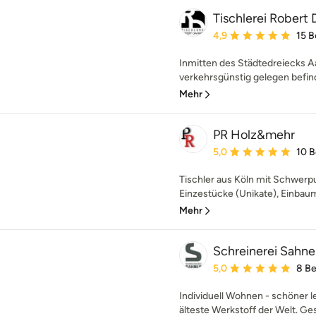
Tischlerei Robert
Durchschnittliche Bewe
4,9
15 
Inmitten des Städtedreiecks A
verkehrsgünstig gelegen befinde
Mehr
PR Holz&mehr
Durchschnittliche Bewe
5,0
10 
Tischler aus Köln mit Schwerpu
Einzestücke (Unikate), Einbaum
Mehr
Schreinerei Sahn
Durchschnittliche Bewe
5,0
8 B
Individuell Wohnen - schöner le
älteste Werkstoff der Welt. Ge