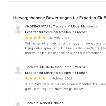
Hervorgehobene Bewertungen für Experten für Sc
ANDREAS STAPEL Tischlerei & Möbel Manufaktur
Experten für Schreinerarbeiten in Frechen
Durchschnittliche
29. März 2025
Bewertung:
“Wir hatten einen Küchenschrank, der umgebaut werde
5
klang vielversprechend. Ich brachte ihm den Schranktei
von
und freundlich. Ich kann seine Arbeit nur empfehlen.”
5
Sternen
Tischlerei Meisterbetrieb Bernd Rotterdam
Experten für Schreinerarbeiten in Frechen
Durchschnittliche
11. Februar 2021
Bewertung:
“Herr Rotterdam hat für uns einen Küchenblock zu einer
5
gute Beratung, und zuverlässig! Danke!”
von
5
Sternen
Tischlerei Robert Dahmen