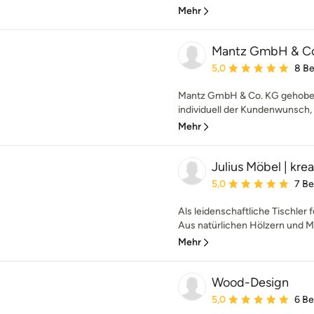
Mehr
Mantz GmbH & C
Durchschnittliche Bewe
5,0
8 B
Mantz GmbH & Co. KG gehoben
individuell der Kundenwunsch, so
Mehr
Julius Möbel | krea
Durchschnittliche Bewe
5,0
7 B
Als leidenschaftliche Tischler
Aus natürlichen Hölzern und Mat
Mehr
Wood-Design
Durchschnittliche Bewe
5,0
6 B