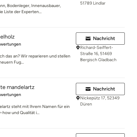
51789 Lindlar
nn, Bodenleger, Innenausbauer,
 Liste der Experten...
telholz
Nachricht
rtung: 5 von 5 Sternen
ewertungen
Richard-Seiffert-
Straße 16, 51469
ch das an? Wir reparieren und stellen
Bergisch Gladbach
rneuern Fug...
tte mandelartz
Nachricht
rtung: 5 von 5 Sternen
ewertungen
Nickepütz 17, 52349
Düren
lartz steht mit Ihrem Namen für ein
how und Qualität i...