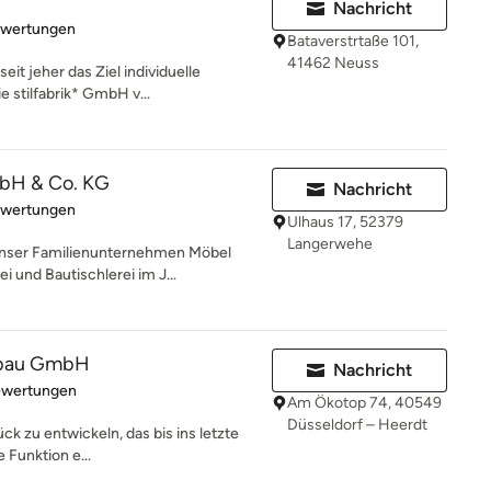
Nachricht
rtung: 5 von 5 Sternen
ewertungen
Bataverstrtaße 101,
41462 Neuss
eit jeher das Ziel individuelle
 stilfabrik* GmbH v...
bH & Co. KG
Nachricht
rtung: 5 von 5 Sternen
ewertungen
Ulhaus 17, 52379
Langerwehe
 unser Familienunternehmen Möbel
 und Bautischlerei im J...
sbau GmbH
Nachricht
rtung: 5 von 5 Sternen
ewertungen
Am Ökotop 74, 40549
Düsseldorf – Heerdt
ck zu entwickeln, das bis ins letzte
e Funktion e...