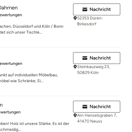
 Dahmen
Nachricht
rtung: 4.9 von 5 Sternen
Bewertungen
52353 Düren-
Birkesdorf
achen, Düsseldorf und Köln / Bonn
t sich unser Tischle...
Nachricht
rtung: 5 von 5 Sternen
Bewertungen
Steinkauzweg 23,
50829 Köln
nkt auf individuellen Möbelbau,
öbel wie Schränke, Si...
en
Nachricht
rtung: 5 von 5 Sternen
ewertungen
Am Henselsgraben 7,
41470 Neuss
ben! Holz ist unsere Stärke. Es ist der
schmeidig...