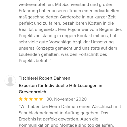
5
weiterempfehlen. Mit Sachverstand und großer
von
Erfahrung hat er unseren Traum einer individuellen
5
maßgeschneiderten Garderobe in nur kurzer Zeit
Sternen
perfekt und zu fairen, bezahlbaren Kosten in die
Realität umgesetzt. Herr Pojoni war vom Beginn des
Projekts an ständig in engem Kontakt mit uns, hat
sehr viele gute Vorschläge bzgl. der Umsetzung
unseres Konzepts gemacht und uns stets auf dem
Laufenden gehalten, was den Fortschritt des
Projekts betraf !”
Tischlerei Robert Dahmen
Experten für Individuelle Hifi-Lösungen in
Grevenbroich
Durchschnittliche
30. November 2020
Bewertung:
“Wir haben bei Herrn Dahmen einen Waschtisch mit
5
Schubladenelement in Auftrag gegeben. Das
von
Ergebnis ist perfekt geworden. Auch die
5
Kommunikation und Montage sind top gelaufen.