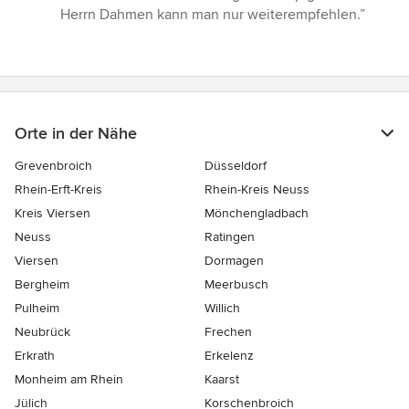
Sternen
Herrn Dahmen kann man nur weiterempfehlen.”
Orte in der Nähe
Grevenbroich
Düsseldorf
Rhein-Erft-Kreis
Rhein-Kreis Neuss
Kreis Viersen
Mönchengladbach
Neuss
Ratingen
Viersen
Dormagen
Bergheim
Meerbusch
Pulheim
Willich
Neubrück
Frechen
Erkrath
Erkelenz
Monheim am Rhein
Kaarst
Jülich
Korschenbroich