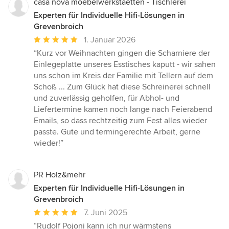
casa nova moebelwerkstaetten - Tischlerei
Experten für Individuelle Hifi-Lösungen in
Grevenbroich
Durchschnittliche
1. Januar 2026
Bewertung:
“Kurz vor Weihnachten gingen die Scharniere der
5
Einlegeplatte unseres Esstisches kaputt - wir sahen
von
uns schon im Kreis der Familie mit Tellern auf dem
5
Schoß ... Zum Glück hat diese Schreinerei schnell
Sternen
und zuverlässig geholfen, für Abhol- und
Liefertermine kamen noch lange nach Feierabend
Emails, so dass rechtzeitig zum Fest alles wieder
passte. Gute und termingerechte Arbeit, gerne
wieder!”
PR Holz&mehr
Experten für Individuelle Hifi-Lösungen in
Grevenbroich
Durchschnittliche
7. Juni 2025
Bewertung:
“Rudolf Pojoni kann ich nur wärmstens