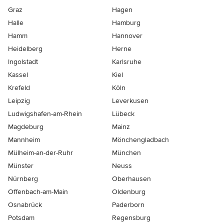
Graz
Hagen
Halle
Hamburg
Hamm
Hannover
Heidelberg
Herne
Ingolstadt
Karlsruhe
Kassel
Kiel
Krefeld
Köln
Leipzig
Leverkusen
Ludwigshafen-am-Rhein
Lübeck
Magdeburg
Mainz
Mannheim
Mönchen­gladbach
Mülheim-an-der-Ruhr
München
Münster
Neuss
Nürnberg
Oberhausen
Offenbach-am-Main
Oldenburg
Osnabrück
Paderborn
Potsdam
Regensburg