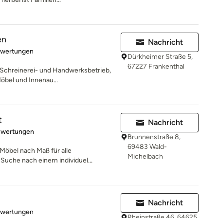
en
Nachricht
rtung: 5 von 5 Sternen
ewertungen
Dürkheimer Straße 5,
67227 Frankenthal
n Schreinerei- und Handwerksbetrieb,
Möbel und Innenau...
t
Nachricht
rtung: 5 von 5 Sternen
ewertungen
Brunnenstraße 8,
69483 Wald-
Möbel nach Maß für alle
Michelbach
Suche nach einem individuel...
Nachricht
rtung: 5 von 5 Sternen
ewertungen
Rheinstraße 46, 64625