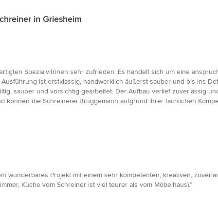
hreiner in Griesheim
rtigten Spezialvitrinen sehr zufrieden. Es handelt sich um eine anspru
Ausführung ist erstklassig, handwerklich äußerst sauber und bis ins D
ltig, sauber und vorsichtig gearbeitet. Der Aufbau verlief zuverlässig 
n und können die Schreinerei Brüggemann aufgrund ihrer fachlichen Kom
n wunderbares Projekt mit einem sehr kompetenten, kreativen, zuverläss
mer, Küche vom Schreiner ist viel teurer als vom Möbelhaus).”