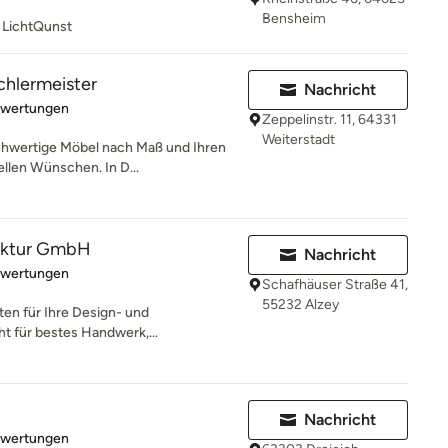
Bensheim
 LichtQunst
chlermeister
Nachricht
rtung: 5 von 5 Sternen
ewertungen
Zeppelinstr. 11, 64331
Weiterstadt
ochwertige Möbel nach Maß und Ihren
llen Wünschen. In D...
aktur GmbH
Nachricht
rtung: 5 von 5 Sternen
ewertungen
Schafhäuser Straße 41,
55232 Alzey
ten für Ihre Design- und
ht für bestes Handwerk,...
Nachricht
rtung: 5 von 5 Sternen
ewertungen