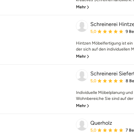
Mehr
Schreinerei Hintz
Durchschnittliche Bewe
5,0
9 B
Hintzen Möbelfertigung ist ei
der sich auf den individuellen 
Mehr
Schreinerei Siefer
Durchschnittliche Bewe
5,0
8 B
Individuelle Möbelplanung und 
Wohnbereiche Sie sind auf der 
Mehr
Querholz
Durchschnittliche Bewe
5,0
7 B