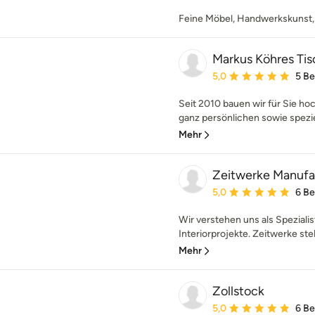
Feine Möbel, Handwerkskunst,
Markus Köhres Tis
Durchschnittliche Bewe
5,0
5 B
Seit 2010 bauen wir für Sie h
ganz persönlichen sowie spezie
Mehr
Zeitwerke Manuf
Durchschnittliche Bewe
5,0
6 B
Wir verstehen uns als Spezialis
Interiorprojekte. Zeitwerke ste
Mehr
Zollstock
Durchschnittliche Bewe
5,0
6 B