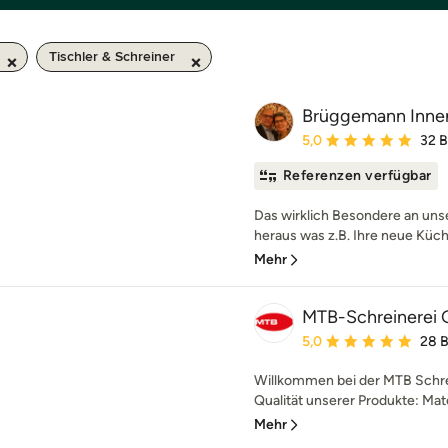
Tischler & Schreiner
Brüggemann Inn
Durchschnittliche Bewe
5,0
32 
Referenzen verfügbar
Das wirklich Besondere an u
heraus was z.B. Ihre neue Küch
Mehr
MTB-Schreinerei
Durchschnittliche Bewe
5,0
28 
Willkommen bei der MTB Schrei
Qualität unserer Produkte: Mater
Mehr