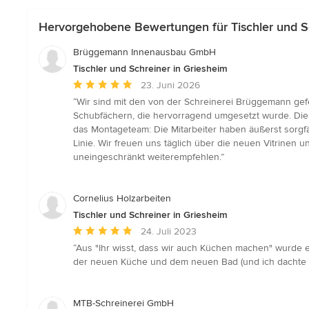
Hervorgehobene Bewertungen für Tischler und Sc
Brüggemann Innenausbau GmbH
Tischler und Schreiner in Griesheim
Durchschnittliche
23. Juni 2026
Bewertung:
“Wir sind mit den von der Schreinerei Brüggemann gefe
5
Schubfächern, die hervorragend umgesetzt wurde. Die 
von
das Montageteam: Die Mitarbeiter haben äußerst sorgfä
5
Linie. Wir freuen uns täglich über die neuen Vitrine
Sternen
uneingeschränkt weiterempfehlen.”
Cornelius Holzarbeiten
Tischler und Schreiner in Griesheim
Durchschnittliche
24. Juli 2023
Bewertung:
“Aus "Ihr wisst, dass wir auch Küchen machen" wurde ei
5
der neuen Küche und dem neuen Bad (und ich dachte im
von
5
Sternen
MTB-Schreinerei GmbH