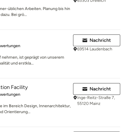
63303 Dreieich
iner-üblichen Arbeiten. Planung bis hin
azu. Bei grö...
Nachricht
rtung: 5 von 5 Sternen
ewertungen
69514 Laudenbach
ff nehmen, ist geprägt von unserem
tät und erstkla...
on Facility
Nachricht
rtung: 5 von 5 Sternen
ewertungen
Inge-Reitz-Straße 7,
55120 Mainz
e im Bereich Design, Innenarchitektur,
d Orientierung...