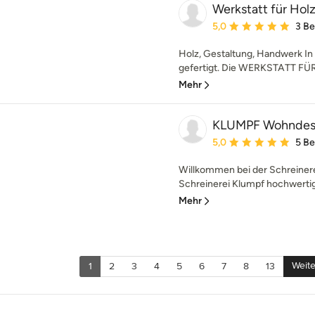
Werkstatt für Hol
Durchschnittliche Bewe
5,0
3 B
Holz, Gestaltung, Handwerk In 
gefertigt. Die WERKSTATT FÜ
Mehr
KLUMPF Wohndes
Durchschnittliche Bewe
5,0
5 B
Willkommen bei der Schreinerei
Schreinerei Klumpf hochwertige
Mehr
Weite
1
2
3
4
5
6
7
8
13