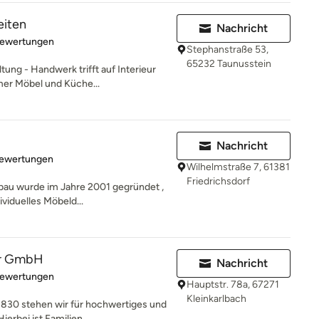
eiten
Nachricht
rtung: 5 von 5 Sternen
Bewertungen
Stephanstraße 53,
65232 Taunusstein
ng - Handwerk trifft auf Interieur
er Möbel und Küche...
Nachricht
rtung: 5 von 5 Sternen
Bewertungen
Wilhelmstraße 7, 61381
Friedrichsdorf
bau wurde im Jahre 2001 gegründet ,
viduelles Möbeld...
er GmbH
Nachricht
rtung: 5 von 5 Sternen
Bewertungen
Hauptstr. 78a, 67271
Kleinkarlbach
830 stehen wir für hochwertiges und
erbei ist Familien...