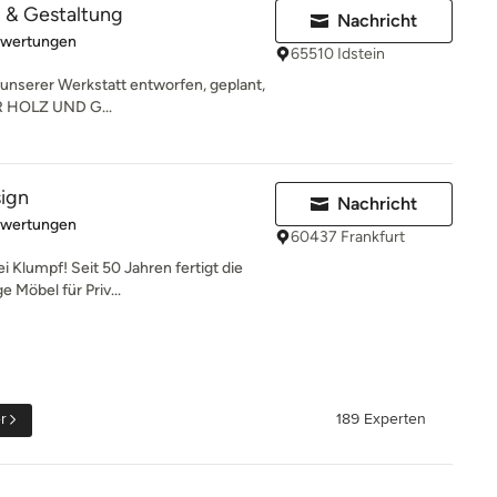
z & Gestaltung
Nachricht
rtung: 5 von 5 Sternen
ewertungen
65510 Idstein
unserer Werkstatt entworfen, geplant,
R HOLZ UND G...
ign
Nachricht
rtung: 5 von 5 Sternen
ewertungen
60437 Frankfurt
 Klumpf! Seit 50 Jahren fertigt die
 Möbel für Priv...
r
189 Experten