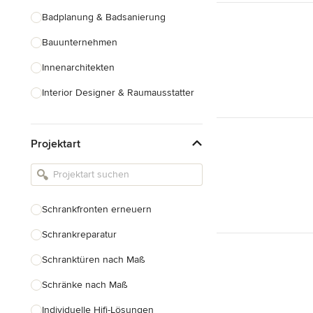
Badplanung & Badsanierung
Bauunternehmen
Innenarchitekten
Interior Designer & Raumausstatter
Küchenplanung
Projektart
Landschaftsarchitekten
Armaturen & Sanitärbedarf
Beleuchtung
Schrankfronten erneuern
Einbauschränke
Schrankreparatur
Alle anzeigen
Schranktüren nach Maß
Schränke nach Maß
Individuelle Hifi-Lösungen