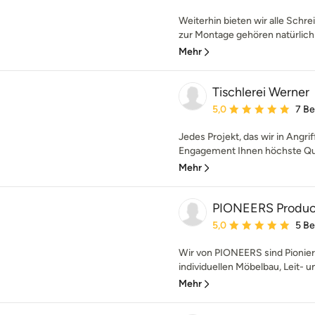
Weiterhin bieten wir alle Schre
zur Montage gehören natürlich d
Mehr
Tischlerei Werner
Durchschnittliche Bewe
5,0
7 B
Jedes Projekt, das wir in Angri
Engagement Ihnen höchste Quali
Mehr
PIONEERS Producti
Durchschnittliche Bewe
5,0
5 B
Wir von PIONEERS sind Pionier
individuellen Möbelbau, Leit- un
Mehr