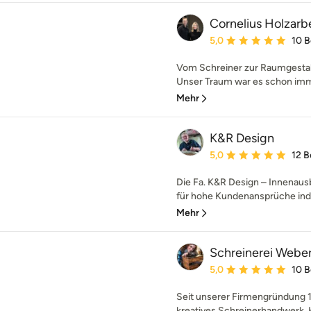
Cornelius Holzarb
Durchschnittliche Bewe
5,0
10 
Vom Schreiner zur Raumgestaltu
Unser Traum war es schon imm
Mehr
K&R Design
Durchschnittliche Bewe
5,0
12 
Die Fa. K&R Design – Innenaus
für hohe Kundenansprüche indi
Mehr
Schreinerei Web
Durchschnittliche Bewe
5,0
10 
Seit unserer Firmengründung 1
kreatives Schreinerhandwerk. Hi