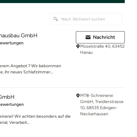
enausbau GmbH
Nachricht
rtung: 5 von 5 Sternen
Bewertungen
Moselstraße 40, 63452
Hanau
nserem Angebot ? Wir bekommen
e, ihr neues Schlafzimmer...
MTB-Schreinerei
 GmbH
GmbH, Treidlerstrasse
rtung: 5 von 5 Sternen
Bewertungen
10, 68535 Edingen-
Neckarhausen
nerei! Wir achten besonders auf die
ial, Verarbeit...