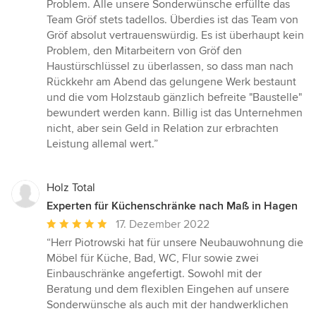
Problem. Alle unsere Sonderwünsche erfüllte das
Team Gröf stets tadellos. Überdies ist das Team von
Gröf absolut vertrauenswürdig. Es ist überhaupt kein
Problem, den Mitarbeitern von Gröf den
Haustürschlüssel zu überlassen, so dass man nach
Rückkehr am Abend das gelungene Werk bestaunt
und die vom Holzstaub gänzlich befreite "Baustelle"
bewundert werden kann. Billig ist das Unternehmen
nicht, aber sein Geld in Relation zur erbrachten
Leistung allemal wert.”
Holz Total
Experten für Küchenschränke nach Maß in Hagen
Durchschnittliche
17. Dezember 2022
Bewertung:
“Herr Piotrowski hat für unsere Neubauwohnung die
5
Möbel für Küche, Bad, WC, Flur sowie zwei
von
Einbauschränke angefertigt. Sowohl mit der
5
Beratung und dem flexiblen Eingehen auf unsere
Sternen
Sonderwünsche als auch mit der handwerklichen