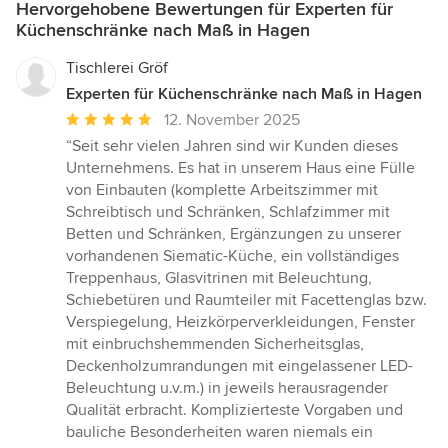
Hervorgehobene Bewertungen für Experten für
Küchenschränke nach Maß in Hagen
Tischlerei Gröf
Experten für Küchenschränke nach Maß in Hagen
Durchschnittliche
12. November 2025
Bewertung:
“Seit sehr vielen Jahren sind wir Kunden dieses
5
Unternehmens. Es hat in unserem Haus eine Fülle
von
von Einbauten (komplette Arbeitszimmer mit
5
Schreibtisch und Schränken, Schlafzimmer mit
Sternen
Betten und Schränken, Ergänzungen zu unserer
vorhandenen Siematic-Küche, ein vollständiges
Treppenhaus, Glasvitrinen mit Beleuchtung,
Schiebetüren und Raumteiler mit Facettenglas bzw.
Verspiegelung, Heizkörperverkleidungen, Fenster
mit einbruchshemmenden Sicherheitsglas,
Deckenholzumrandungen mit eingelassener LED-
Beleuchtung u.v.m.) in jeweils herausragender
Qualität erbracht. Komplizierteste Vorgaben und
bauliche Besonderheiten waren niemals ein