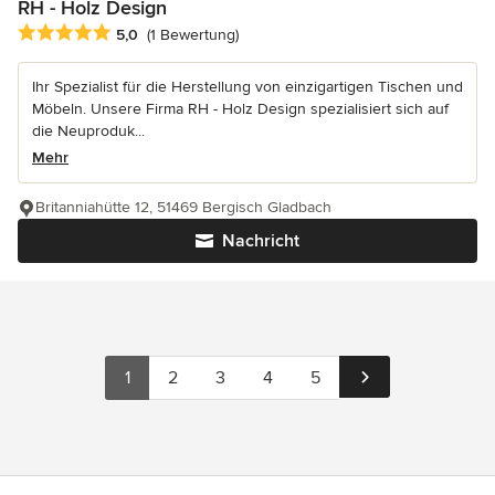
RH - Holz Design
Durchschnittliche Bewertung: 5 von 5 Sternen
5,0
(1 Bewertung)
Ihr Spezialist für die Herstellung von einzigartigen Tischen und
Möbeln. Unsere Firma RH - Holz Design spezialisiert sich auf
die Neuproduk...
Mehr
Britanniahütte 12, 51469 Bergisch Gladbach
Nachricht
1
2
3
4
5