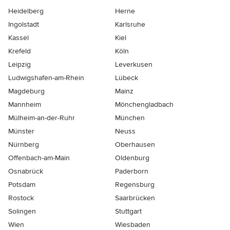
Heidelberg
Herne
Ingolstadt
Karlsruhe
Kassel
Kiel
Krefeld
Köln
Leipzig
Leverkusen
Ludwigshafen-am-Rhein
Lübeck
Magdeburg
Mainz
Mannheim
Mönchen­gladbach
Mülheim-an-der-Ruhr
München
Münster
Neuss
Nürnberg
Oberhausen
Offenbach-am-Main
Oldenburg
Osnabrück
Paderborn
Potsdam
Regensburg
Rostock
Saarbrücken
Solingen
Stuttgart
Wien
Wiesbaden