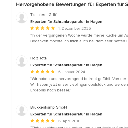
Hervorgehobene Bewertungen für Experten für S
Tischlerei Gröf
Experten für Schrankreparatur in Hagen
Durchschnittliche
1. Dezember 2025
Bewertung:
“In der vergangenen Woche wurde meine Küche um Aufsa
5
Bedanken möchte ich mich auch bei dem sehr netten u
von
5
Sternen
Holz Total
Experten für Schrankreparatur in Hagen
Durchschnittliche
6. Januar 2024
Bewertung:
“Wir haben uns hervorragend betreut gefühlt. Von der
5
Wir haben jetzt unser Lieblingsmöbelstück und werden 
von
Ergebnis noch besser.”
5
Sternen
Brükkenkamp GmbH
Experten für Schrankreparatur in Hagen
Durchschnittliche
6. April 2018
Bewertung:
“Einbaukleiderschrank; netter und zuverlässiger Servic