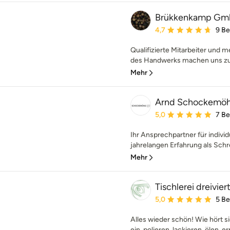
Brükkenkamp G
Durchschnittliche Bewe
4,7
9 B
Qualifizierte Mitarbeiter und 
des Handwerks machen uns zu 
Mehr
Arnd Schockemöhl
Durchschnittliche Bewe
5,0
7 B
Ihr Ansprechpartner für indivi
jahrelangen Erfahrung als Schrei
Mehr
Tischlerei dreivier
Durchschnittliche Bewe
5,0
5 B
Alles wieder schön! Wie hört si
ein, polieren, lackieren, ölen, e