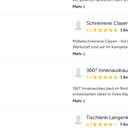
Mehr
Schreinerei Clase
Durchschnittliche Bewe
5,0
3 B
Möbelschreinerei Clasen - Als 
Werkstatt sind wir Ihr kompete
Mehr
360° Innenausba
Durchschnittliche Bewe
5,0
3 B
360° Innenausbau baut im Best
entwickelten Ideen in Ihren R
Mehr
Tischlerei Lange
Durchschnittliche Bewe
4,2
5 B