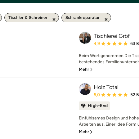
Tischler & Schreiner
Schrankreparatur
Tischlerei Gröf
Durchschnittliche Bewe
4,9
63 
Beim Wort genommen Die Tischl
bestehendes Familienunternehm
Mehr
Holz Total
Durchschnittliche Bewe
5,0
52 
High-End
Einfühlsames Design und hohe 
Arbeiten aus. Einer Idee Form u
Mehr