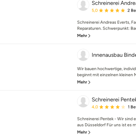
Schreinerei Andre
Durchschnittliche Bewe
5,0
2 B
Schreinerei Andreas Everts, F
Reparaturen. Schwerpunkt: Baut
Mehr
Innenausbau Bin
Wir bauen hochwertige, individ
beginnt mit einzelnen kleinen 
Mehr
Schreinerei Pente
Durchschnittliche Bewe
4,0
1 B
Schreinerei Pentek - Wir sind e
aus Düsseldorf Für uns ist es me
Mehr