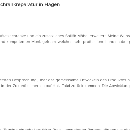
chrankreparatur in Hagen
tzschränke und ein zusätzliches Solitär Möbel erweitert. Meine Wünsc
nd kompetenten Montageteam, welches sehr professionell und sauber ge
 ersten Besprechung, über das gemeinsame Entwickeln des Produktes bis 
in der Zukunft sicherlich auf Holz Total zurück kommen. Die Abwicklung
e; Termine eingehalten; fairer Preis; kompetenter Partner; können wir 