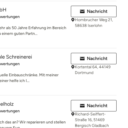
mbH
Nachricht
rtung: 4.7 von 5 Sternen
ewertungen
Hombrucher Weg 21,
58638 Iserlohn
mehr als 50 Jahre Erfahrung im Bereich
einem guten Partn...
e Schreinerei
Nachricht
rtung: 5 von 5 Sternen
ewertungen
Kortental 64, 44149
Dortmund
duelle Einbauschränke. Mit meiner
ner helfe ich I...
telholz
Nachricht
rtung: 5 von 5 Sternen
ewertungen
Richard-Seiffert-
Straße 16, 51469
ch das an? Wir reparieren und stellen
Bergisch Gladbach
rneuern Fug...