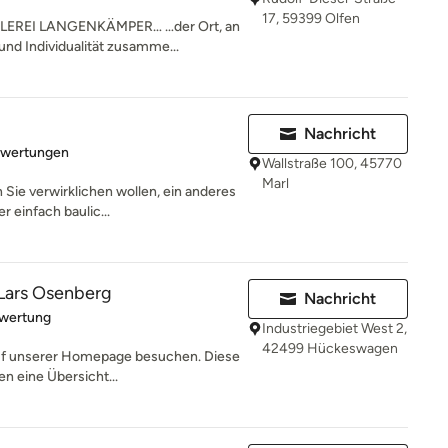
17, 59399 Olfen
EREI LANGENKÄMPER… …der Ort, an
nd Individualität zusamme...
Nachricht
rtung: 3.8 von 5 Sternen
ewertungen
Wallstraße 100, 45770
Marl
 Sie verwirklichen wollen, ein anderes
 einfach baulic...
 Lars Osenberg
Nachricht
rtung: 5 von 5 Sternen
ewertung
Industriegebiet West 2,
42499 Hückeswagen
auf unserer Homepage besuchen. Diese
n eine Übersicht...