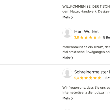
WILLKOMMEN BEI DER TISCHL
dem Natur, Handwerk, Design u
Mehr
Herr Wulfert
Durchschnittliche Bewe
3,8
5 B
Manchmal ist es ein Traum, den
Mal praktische Erwägungen oder
Mehr
Schreinermeister
Durchschnittliche Bewe
5,0
1 B
Wir freuen uns, dass Sie uns 
Internetpräsenz dient dazu Ihne
Mehr