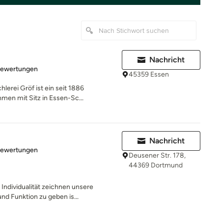
Nachricht
rtung: 4.9 von 5 Sternen
Bewertungen
45359 Essen
erei Gröf ist ein seit 1886
en mit Sitz in Essen-Sc...
Nachricht
rtung: 5 von 5 Sternen
Bewertungen
Deusener Str. 178,
44369 Dortmund
Individualität zeichnen unsere
nd Funktion zu geben is...