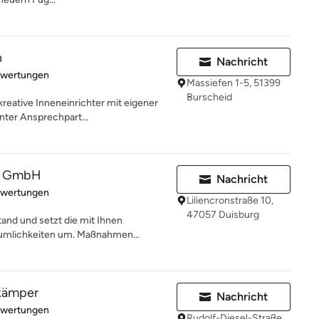
n
Nachricht
rtung: 5 von 5 Sternen
ewertungen
Massiefen 1-5, 51399
Burscheid
kreative Inneneinrichter mit eigener
nter Ansprechpart...
u GmbH
Nachricht
rtung: 5 von 5 Sternen
ewertungen
Liliencronstraße 10,
47057 Duisburg
and und setzt die mit Ihnen
äumlichkeiten um. Maßnahmen...
nkämper
Nachricht
rtung: 4.2 von 5 Sternen
ewertungen
Rudolf-Diesel-Straße