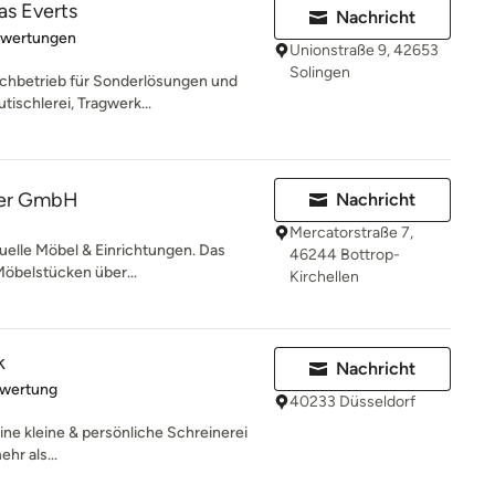
as Everts
Nachricht
rtung: 5 von 5 Sternen
ewertungen
Unionstraße 9, 42653
Solingen
achbetrieb für Sonderlösungen und
ischlerei, Tragwerk...
der GmbH
Nachricht
Mercatorstraße 7,
uelle Möbel & Einrichtungen. Das
46244 Bottrop-
Möbelstücken über...
Kirchellen
k
Nachricht
rtung: 4 von 5 Sternen
ewertung
40233 Düsseldorf
ine kleine & persönliche Schreinerei
hr als...