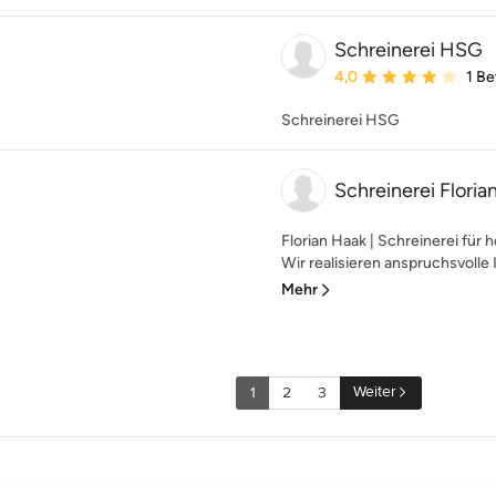
Schreinerei HSG
Durchschnittliche Bewe
4,0
1 B
Schreinerei HSG
Schreinerei Floria
Florian Haak | Schreinerei fü
Wir realisieren anspruchsvolle 
Mehr
Weiter
1
2
3