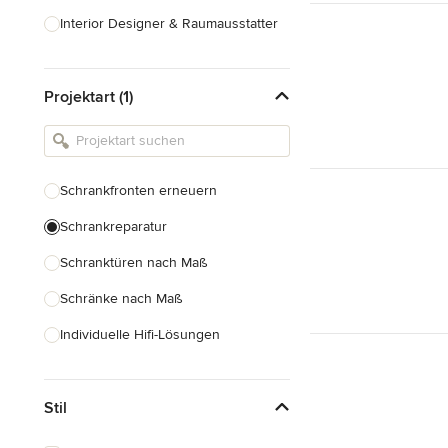
Interior Designer & Raumausstatter
Küchenplanung
Projektart (1)
Landschaftsarchitekten
Armaturen & Sanitärbedarf
Beleuchtung
Schrankfronten erneuern
Einbauschränke
Schrankreparatur
Alle anzeigen
Schranktüren nach Maß
Schränke nach Maß
Individuelle Hifi-Lösungen
Möbel nach Maß
Stil
Küchenschränke nach Maß
Regale nach Maß