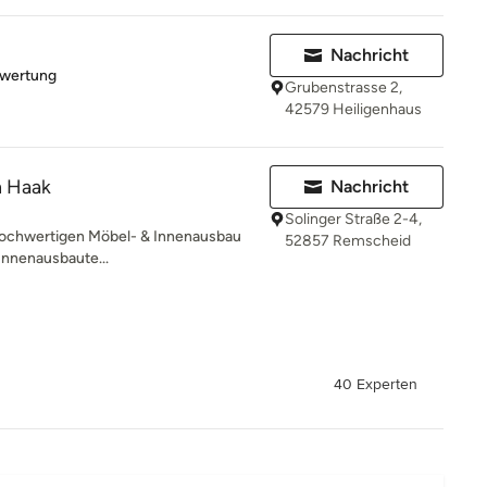
Nachricht
rtung: 4 von 5 Sternen
ewertung
Grubenstrasse 2,
42579 Heiligenhaus
n Haak
Nachricht
Solinger Straße 2-4,
r hochwertigen Möbel- & Innenausbau
52857 Remscheid
Innenausbaute...
40 Experten