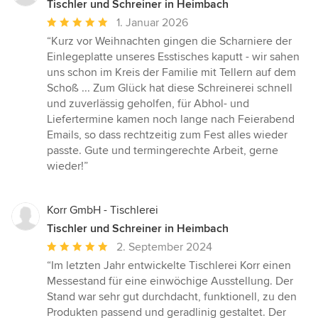
Tischler und Schreiner in Heimbach
Durchschnittliche
1. Januar 2026
Bewertung:
“Kurz vor Weihnachten gingen die Scharniere der
5
Einlegeplatte unseres Esstisches kaputt - wir sahen
von
uns schon im Kreis der Familie mit Tellern auf dem
5
Schoß ... Zum Glück hat diese Schreinerei schnell
Sternen
und zuverlässig geholfen, für Abhol- und
Liefertermine kamen noch lange nach Feierabend
Emails, so dass rechtzeitig zum Fest alles wieder
passte. Gute und termingerechte Arbeit, gerne
wieder!”
Korr GmbH - Tischlerei
Tischler und Schreiner in Heimbach
Durchschnittliche
2. September 2024
Bewertung:
“Im letzten Jahr entwickelte Tischlerei Korr einen
5
Messestand für eine einwöchige Ausstellung. Der
von
Stand war sehr gut durchdacht, funktionell, zu den
5
Produkten passend und geradlinig gestaltet. Der