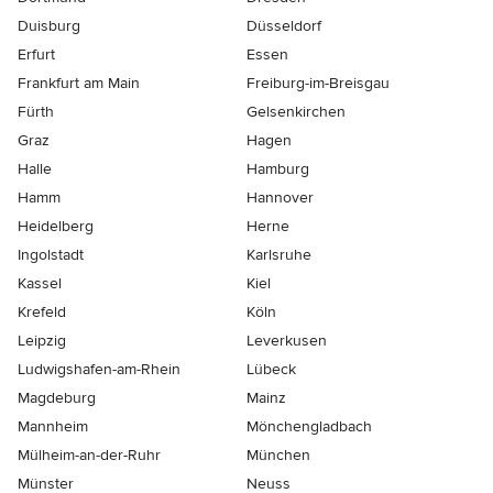
Duisburg
Düsseldorf
Erfurt
Essen
Frankfurt am Main
Freiburg-im-Breisgau
Fürth
Gelsenkirchen
Graz
Hagen
Halle
Hamburg
Hamm
Hannover
Heidelberg
Herne
Ingolstadt
Karlsruhe
Kassel
Kiel
Krefeld
Köln
Leipzig
Leverkusen
Ludwigshafen-am-Rhein
Lübeck
Magdeburg
Mainz
Mannheim
Mönchen­gladbach
Mülheim-an-der-Ruhr
München
Münster
Neuss