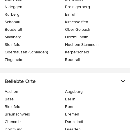
Nideggen
Breinigerberg
Rurberg
Einruhr
Schönau
Kirschseiffen
Bouderath
Ober Golbach
Mahlberg
Holzmülheim
Steinfeld
Huchem-Stammeln
Oberhausen (Schleiden)
Kerperscheid
Zingsheim
Roderath
Beliebte Orte
Aachen
Augsburg
Basel
Berlin
Bielefeld
Bonn
Braunschweig
Bremen
Chemnitz
Darmstadt
Dortmund
Dresden