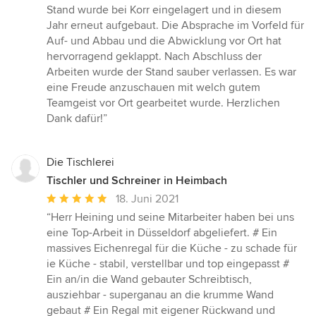
Sternen
Stand wurde bei Korr eingelagert und in diesem
Jahr erneut aufgebaut. Die Absprache im Vorfeld für
Auf- und Abbau und die Abwicklung vor Ort hat
hervorragend geklappt. Nach Abschluss der
Arbeiten wurde der Stand sauber verlassen. Es war
eine Freude anzuschauen mit welch gutem
Teamgeist vor Ort gearbeitet wurde. Herzlichen
Dank dafür!”
Die Tischlerei
Tischler und Schreiner in Heimbach
Durchschnittliche
18. Juni 2021
Bewertung:
“Herr Heining und seine Mitarbeiter haben bei uns
5
eine Top-Arbeit in Düsseldorf abgeliefert. # Ein
von
massives Eichenregal für die Küche - zu schade für
5
ie Küche - stabil, verstellbar und top eingepasst #
Sternen
Ein an/in die Wand gebauter Schreibtisch,
ausziehbar - superganau an die krumme Wand
gebaut # Ein Regal mit eigener Rückwand und