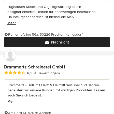
Lüghausen Möbel und Objektgestaltung ist ein
designorientierter Betrieb für hochwertigen Innenausbau.
Hauptaufgabenbereich ist hierbei die Maß...
Mehr
Römerhofallee 56a, 50226 Frechen-Königsdorf
Nachricht
Brammertz Schreinerei GmbH
Durchschnittliche Bewertung: 4.3 von 5 Sternen
4,3
(4 Bewertungen)
Brammertz - Holz mit Herz & Heimat! Seit über 100 Jahren
begeistert wir unsere Kunden mit wertigen Produkten. Lassen
auch Sie sich begeist...
Mehr
Am Berg 14, 52076 Aachen