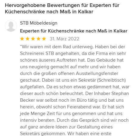
Hervorgehobene Bewertungen für Experten für
Küchenschränke nach Maß in Kalkar
STB Möbeldesign
Experten für Küchenschränke nach Maß in Kalkar
Durchschnittliche
31. März 2022
Bewertung:
“Wir waren mit dem Rad unterweg. Haben bei der
5
Schreinerei STB angehalten, da die Firma ein sehr
von
schönes äuseres Auftreten hat. Das Gebäude hat
5
uns neugierig gemacht auf mehr und wir haben
Sternen
durch die großen offenen Ausstellungsfenster
geschaut. Dabei ist uns ein Sekretär (Schreibtisch)
aufgefallen. Da es schon etwas gedämmert hat, war
dieser auch schön beleuchtet. Der Inhaber Stephan
Becker war selbst noch im Büro tätig und bat uns
herein, obwohl schon Feierabend war. Er hat sich
jede Menge Zeit für uns genommen und hat uns
intensiv beraten. Durch das Gespräch sind wir noch
auf ganz andere Ideen zur Gestaltung eines
Sekretärs gekommen. Wir haben eine erste