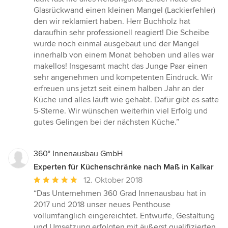
Glasrückwand einen kleinen Mangel (Lackierfehler)
den wir reklamiert haben. Herr Buchholz hat
daraufhin sehr professionell reagiert! Die Scheibe
wurde noch einmal ausgebaut und der Mangel
innerhalb von einem Monat behoben und alles war
makellos! Insgesamt macht das Junge Paar einen
sehr angenehmen und kompetenten Eindruck. Wir
erfreuen uns jetzt seit einem halben Jahr an der
Küche und alles läuft wie gehabt. Dafür gibt es satte
5-Sterne. Wir wünschen weiterhin viel Erfolg und
gutes Gelingen bei der nächsten Küche.”
360° Innenausbau GmbH
Experten für Küchenschränke nach Maß in Kalkar
Durchschnittliche
12. Oktober 2018
Bewertung:
“Das Unternehmen 360 Grad Innenausbau hat in
5
2017 und 2018 unser neues Penthouse
von
vollumfänglich eingereichtet. Entwürfe, Gestaltung
5
und Umsetzung erfolgten mit äußerst qualifizierten,