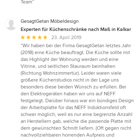
Team”
GesagtGetan Möbeldesign
Experten für Küchenschränke nach Maß in Kalkar
Durchschnittliche
23. April 2019
Bewertung:
“Wir haben bei der Firma GesagtGetan letztes Jahr
5
(2018) eine Küche beauftragt. Die Küche sollte mit
von
das Highlight der Wohnung werden und eine
5
Vitrine, und seitlichen Stauraum beinhalten
Sternen
(Richtung Wohnzimmertür). Leider waren viele
größere Küchenstudios nicht in der Lage uns
besonders diese beiden Wünsch zu erfüllen. Bei
den Elektrogeräten haben wir uns auf NEFF
festgelegt. Darüber hinaus war ein bündiges Design
der Arbeitsplatte für das NEFF Induktionsfeld oft
schwer möglich, weil es nur eine begrenzte Anzahl
an Herstellern gab, welche die passende Platte mit
dem gewünschten Schnitt liefern. (Oft gegen nicht
nachvollziehbaren horrenden Aufpreis und