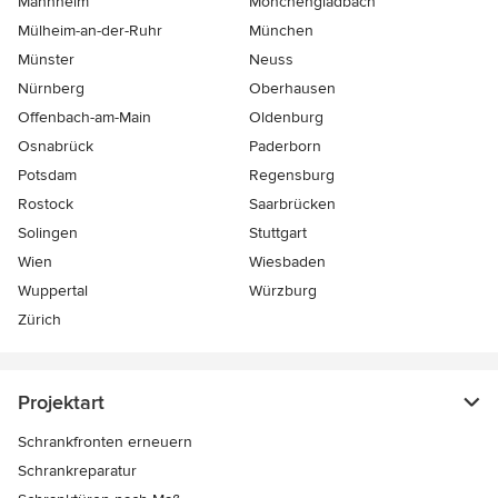
Mannheim
Mönchen­gladbach
Mülheim-an-der-Ruhr
München
Münster
Neuss
Nürnberg
Oberhausen
Offenbach-am-Main
Oldenburg
Osnabrück
Paderborn
Potsdam
Regensburg
Rostock
Saarbrücken
Solingen
Stuttgart
Wien
Wiesbaden
Wuppertal
Würzburg
Zürich
Projektart
Schrankfronten erneuern
Schrankreparatur