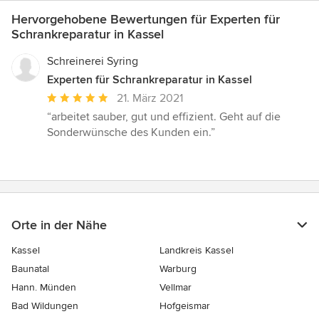
Hervorgehobene Bewertungen für Experten für
Schrankreparatur in Kassel
Schreinerei Syring
Experten für Schrankreparatur in Kassel
Durchschnittliche
21. März 2021
Bewertung:
“arbeitet sauber, gut und effizient. Geht auf die
5
Sonderwünsche des Kunden ein.”
von
5
Sternen
Orte in der Nähe
Kassel
Landkreis Kassel
Baunatal
Warburg
Hann. Münden
Vellmar
Bad Wildungen
Hofgeismar