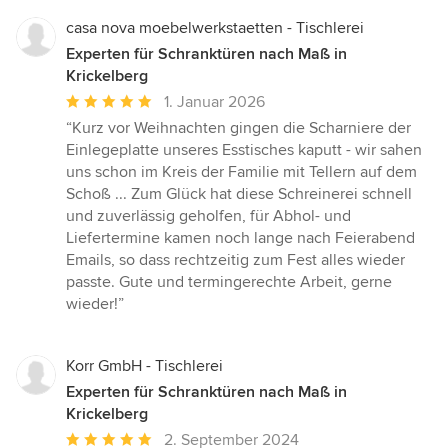
casa nova moebelwerkstaetten - Tischlerei
Experten für Schranktüren nach Maß in
Krickelberg
Durchschnittliche
1. Januar 2026
Bewertung:
“Kurz vor Weihnachten gingen die Scharniere der
5
Einlegeplatte unseres Esstisches kaputt - wir sahen
von
uns schon im Kreis der Familie mit Tellern auf dem
5
Schoß ... Zum Glück hat diese Schreinerei schnell
Sternen
und zuverlässig geholfen, für Abhol- und
Liefertermine kamen noch lange nach Feierabend
Emails, so dass rechtzeitig zum Fest alles wieder
passte. Gute und termingerechte Arbeit, gerne
wieder!”
Korr GmbH - Tischlerei
Experten für Schranktüren nach Maß in
Krickelberg
Durchschnittliche
2. September 2024