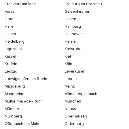
Frankfurt am Main
Freiburg-im-Breisgau
Fürth
Gelsenkirchen
Graz
Hagen
Halle
Hamburg
Hamm
Hannover
Heidelberg
Herne
Ingolstadt
Karlsruhe
Kassel
Kiel
Krefeld
Köln
Leipzig
Leverkusen
Ludwigshafen-am-Rhein
Lübeck
Magdeburg
Mainz
Mannheim
Mönchen­gladbach
Mülheim-an-der-Ruhr
München
Münster
Neuss
Nürnberg
Oberhausen
Offenbach-am-Main
Oldenburg