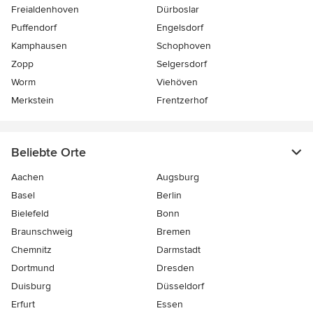
Freialdenhoven
Dürboslar
Puffendorf
Engelsdorf
Kamphausen
Schophoven
Zopp
Selgersdorf
Worm
Viehöven
Merkstein
Frentzerhof
Beliebte Orte
Aachen
Augsburg
Basel
Berlin
Bielefeld
Bonn
Braunschweig
Bremen
Chemnitz
Darmstadt
Dortmund
Dresden
Duisburg
Düsseldorf
Erfurt
Essen