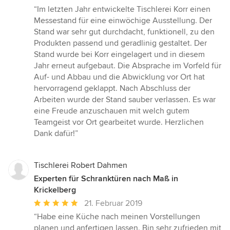
Bewertung:
“Im letzten Jahr entwickelte Tischlerei Korr einen
5
Messestand für eine einwöchige Ausstellung. Der
von
Stand war sehr gut durchdacht, funktionell, zu den
5
Produkten passend und geradlinig gestaltet. Der
Sternen
Stand wurde bei Korr eingelagert und in diesem
Jahr erneut aufgebaut. Die Absprache im Vorfeld für
Auf- und Abbau und die Abwicklung vor Ort hat
hervorragend geklappt. Nach Abschluss der
Arbeiten wurde der Stand sauber verlassen. Es war
eine Freude anzuschauen mit welch gutem
Teamgeist vor Ort gearbeitet wurde. Herzlichen
Dank dafür!”
Tischlerei Robert Dahmen
Experten für Schranktüren nach Maß in
Krickelberg
Durchschnittliche
21. Februar 2019
Bewertung:
“Habe eine Küche nach meinen Vorstellungen
5
planen und anfertigen lassen. Bin sehr zufrieden mit