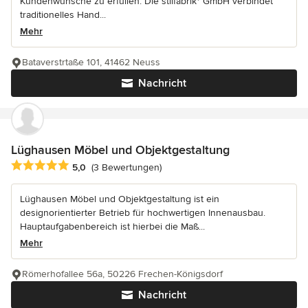
Kundenwünsche zu erfüllen. Die stilfabrik* GmbH verbindet
traditionelles Hand...
Mehr
Bataverstrtaße 101, 41462 Neuss
Nachricht
Lüghausen Möbel und Objektgestaltung
Durchschnittliche Bewertung: 5 von 5 Sternen
5,0
(3 Bewertungen)
Lüghausen Möbel und Objektgestaltung ist ein
designorientierter Betrieb für hochwertigen Innenausbau.
Hauptaufgabenbereich ist hierbei die Maß...
Mehr
Römerhofallee 56a, 50226 Frechen-Königsdorf
Nachricht