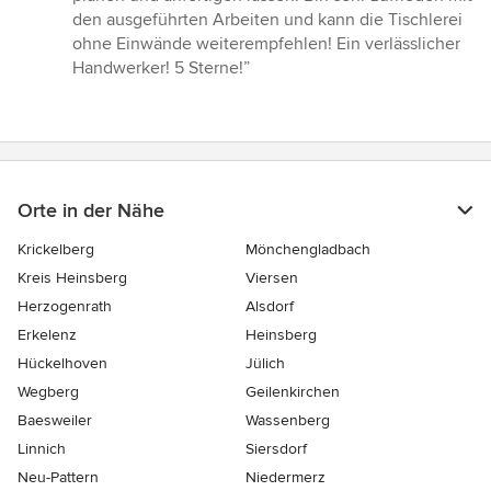
von
den ausgeführten Arbeiten und kann die Tischlerei
5
ohne Einwände weiterempfehlen! Ein verlässlicher
Sternen
Handwerker! 5 Sterne!”
Orte in der Nähe
Krickelberg
Mönchengladbach
Kreis Heinsberg
Viersen
Herzogenrath
Alsdorf
Erkelenz
Heinsberg
Hückelhoven
Jülich
Wegberg
Geilenkirchen
Baesweiler
Wassenberg
Linnich
Siersdorf
Neu-Pattern
Niedermerz