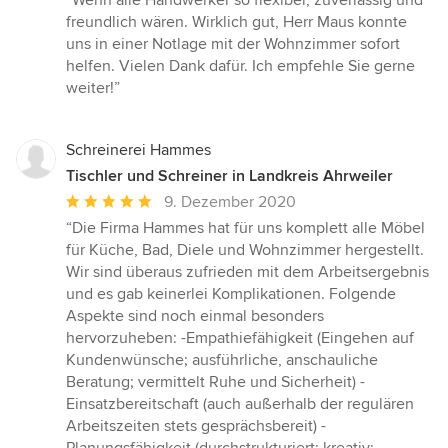
“Wenn alle Handwerker so flexibel, zuverlässig und
5
freundlich wären. Wirklich gut, Herr Maus konnte
von
uns in einer Notlage mit der Wohnzimmer sofort
5
helfen. Vielen Dank dafür. Ich empfehle Sie gerne
Sternen
weiter!”
Schreinerei Hammes
Tischler und Schreiner in Landkreis Ahrweiler
Durchschnittliche
9. Dezember 2020
Bewertung:
“Die Firma Hammes hat für uns komplett alle Möbel
5
für Küche, Bad, Diele und Wohnzimmer hergestellt.
von
Wir sind überaus zufrieden mit dem Arbeitsergebnis
5
und es gab keinerlei Komplikationen. Folgende
Sternen
Aspekte sind noch einmal besonders
hervorzuheben: -Empathiefähigkeit (Eingehen auf
Kundenwünsche; ausführliche, anschauliche
Beratung; vermittelt Ruhe und Sicherheit) -
Einsatzbereitschaft (auch außerhalb der regulären
Arbeitszeiten stets gesprächsbereit) -