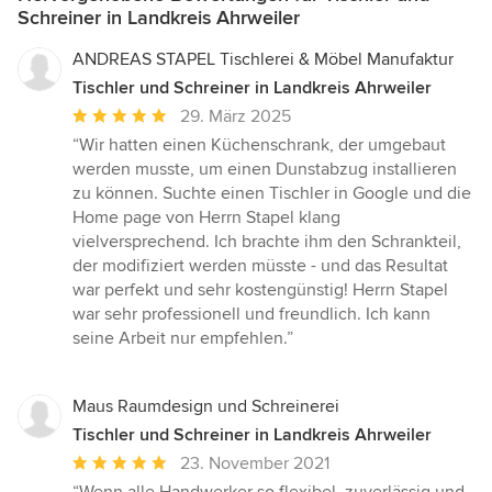
Schreiner in Landkreis Ahrweiler
ANDREAS STAPEL Tischlerei & Möbel Manufaktur
Tischler und Schreiner in Landkreis Ahrweiler
Durchschnittliche
29. März 2025
Bewertung:
“Wir hatten einen Küchenschrank, der umgebaut
5
werden musste, um einen Dunstabzug installieren
von
zu können. Suchte einen Tischler in Google und die
5
Home page von Herrn Stapel klang
Sternen
vielversprechend. Ich brachte ihm den Schrankteil,
der modifiziert werden müsste - und das Resultat
war perfekt und sehr kostengünstig! Herrn Stapel
war sehr professionell und freundlich. Ich kann
seine Arbeit nur empfehlen.”
Maus Raumdesign und Schreinerei
Tischler und Schreiner in Landkreis Ahrweiler
Durchschnittliche
23. November 2021
Bewertung: