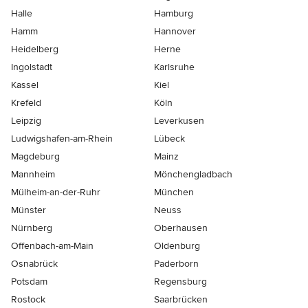
Halle
Hamburg
Hamm
Hannover
Heidelberg
Herne
Ingolstadt
Karlsruhe
Kassel
Kiel
Krefeld
Köln
Leipzig
Leverkusen
Ludwigshafen-am-Rhein
Lübeck
Magdeburg
Mainz
Mannheim
Mönchen­gladbach
Mülheim-an-der-Ruhr
München
Münster
Neuss
Nürnberg
Oberhausen
Offenbach-am-Main
Oldenburg
Osnabrück
Paderborn
Potsdam
Regensburg
Rostock
Saarbrücken