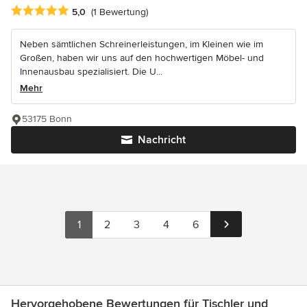
Durchschnittliche Bewertung: 5 von 5 Sternen
5,0
(1 Bewertung)
Neben sämtlichen Schreinerleistungen, im Kleinen wie im
Großen, haben wir uns auf den hochwertigen Möbel- und
Innenausbau spezialisiert. Die U...
Mehr
53175 Bonn
Nachricht
1
2
3
4
6
Hervorgehobene Bewertungen für Tischler und