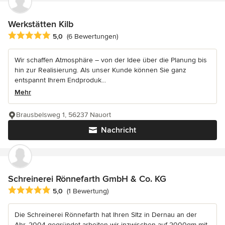
Werkstätten Kilb
Durchschnittliche Bewertung: 5 von 5 Sternen
5,0
(6 Bewertungen)
Wir schaffen Atmosphäre – von der Idee über die Planung bis
hin zur Realisierung. Als unser Kunde können Sie ganz
entspannt Ihrem Endproduk...
Mehr
Brausbelsweg 1, 56237 Nauort
Nachricht
Schreinerei Rönnefarth GmbH & Co. KG
Durchschnittliche Bewertung: 5 von 5 Sternen
5,0
(1 Bewertung)
Die Schreinerei Rönnefarth hat Ihren SItz in Dernau an der
Ahr. 2004 gegründet arbeiten wir inzwischen auf 2000qm mit