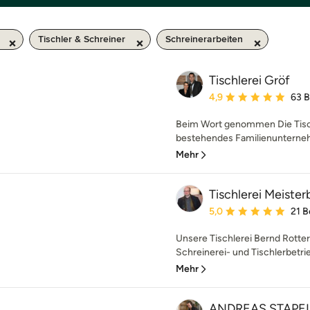
Tischler & Schreiner
Schreinerarbeiten
Tischlerei Gröf
Durchschnittliche Bewe
4,9
63 
Beim Wort genommen Die Tischl
bestehendes Familienunternehm
Mehr
Tischlerei Meiste
Durchschnittliche Bewe
5,0
21 
Unsere Tischlerei Bernd Rotterd
Schreinerei- und Tischlerbetrieb
Mehr
ANDREAS STAPEL T