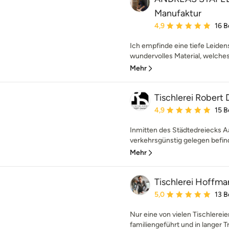
Manufaktur
Durchschnittliche Bewe
4,9
16 
Ich empfinde eine tiefe Leidens
wundervolles Material, welches d
Mehr
Tischlerei Robert
Durchschnittliche Bewe
4,9
15 
Inmitten des Städtedreiecks A
verkehrsgünstig gelegen befinde
Mehr
Tischlerei Hoffma
Durchschnittliche Bewe
5,0
13 
Nur eine von vielen Tischlerei
familiengeführt und in langer T