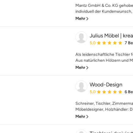
Mantz GmbH & Co. KG gehoben
individuell der Kundenwunsch, so
Mehr
Julius Möbel | krea
Durchschnittliche Bewe
5,0
7 B
Als leidenschaftliche Tischler
Aus natürlichen Hölzern und Mat
Mehr
Wood-Design
Durchschnittliche Bewe
5,0
6 B
Schreiner, Tischler, Zimmerma
Möbeldesigner, Holzhändler: Die
Mehr