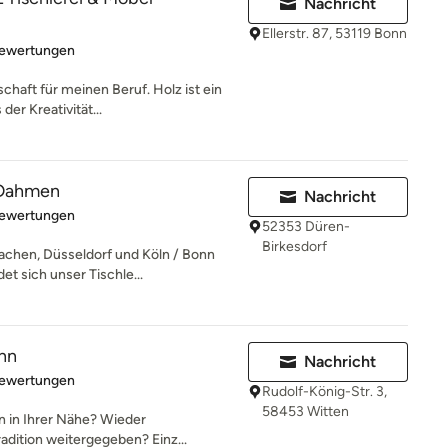
Nachricht
Ellerstr. 87, 53119 Bonn
rtung: 4.9 von 5 Sternen
Bewertungen
chaft für meinen Beruf. Holz ist ein
er Kreativität...
 Dahmen
Nachricht
rtung: 4.9 von 5 Sternen
Bewertungen
52353 Düren-
Birkesdorf
achen, Düsseldorf und Köln / Bonn
t sich unser Tischle...
nn
Nachricht
rtung: 5 von 5 Sternen
Bewertungen
Rudolf-König-Str. 3,
58453 Witten
en in Ihrer Nähe? Wieder
radition weitergegeben? Einz...