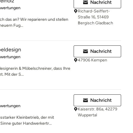
telholz
Nachricht
rtung: 5 von 5 Sternen
ewertungen
Richard-Seiffert-
Straße 16, 51469
ch das an? Wir reparieren und stellen
Bergisch Gladbach
rneuern Fug...
eldesign
Nachricht
rtung: 5 von 5 Sternen
ewertungen
47906 Kempen
esignerin & Möbelschreiner, dass Ihre
. Mit der S...
Nachricht
rtung: 5 von 5 Sternen
ewertungen
Kaiserstr. 86a, 42279
Wuppertal
sstarker Kleinbetrieb, der mit
Sinne guter Handwerkertr...