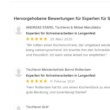
Hervorgehobene Bewertungen für Experten für Sc
ANDREAS STAPEL Tischlerei & Möbel Manufaktur
Experten für Schreinerarbeiten in Langenfeld
Durchschnittliche
29. März 2025
Bewertung:
“Wir hatten einen Küchenschrank, der umgebaut werde
5
klang vielversprechend. Ich brachte ihm den Schranktei
von
und freundlich. Ich kann seine Arbeit nur empfehlen.”
5
Sternen
Tischlerei Meisterbetrieb Bernd Rotterdam
Experten für Schreinerarbeiten in Langenfeld
Durchschnittliche
11. Februar 2021
Bewertung:
“Herr Rotterdam hat für uns einen Küchenblock zu einer
5
gute Beratung, und zuverlässig! Danke!”
von
5
Sternen
Tischlerei Gröf