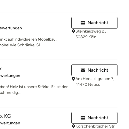
Nachricht
rtung: 5 von 5 Sternen
Bewertungen
Steinkauzweg 23,
50829 Köln
nkt auf individuellen Möbelbau,
öbel wie Schränke, Si...
en
Nachricht
rtung: 5 von 5 Sternen
ewertungen
Am Henselsgraben 7,
41470 Neuss
ben! Holz ist unsere Stärke. Es ist der
schmeidig...
o. KG
Nachricht
rtung: 5 von 5 Sternen
ewertungen
Korschenbroicher Str.