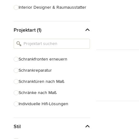
Interior Designer & Raumausstatter
Küchenplanung
Projektart (1)
Landschaftsarchitekten
Armaturen & Sanitärbedarf
Beleuchtung
Schrankfronten erneuern
Einbauschränke
Schrankreparatur
Alle anzeigen
Schranktüren nach Maß
Schränke nach Maß
Individuelle Hifi-Lösungen
Möbel nach Maß
Stil
Küchenschränke nach Maß
Regale nach Maß