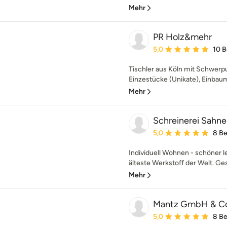
Mehr
PR Holz&mehr
Durchschnittliche Bewe
5,0
10 
Tischler aus Köln mit Schwerpu
Einzestücke (Unikate), Einbaum
Mehr
Schreinerei Sahn
Durchschnittliche Bewe
5,0
8 B
Individuell Wohnen - schöner le
älteste Werkstoff der Welt. Ge
Mehr
Mantz GmbH & C
Durchschnittliche Bewe
5,0
8 B