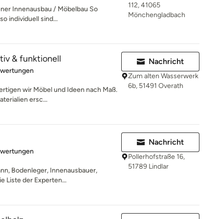
112, 41065
er Innenausbau / Möbelbau So
Mönchengladbach
 individuell sind...
tiv & funktionell
Nachricht
rtung: 5 von 5 Sternen
ewertungen
Zum alten Wasserwerk
6b, 51491 Overath
 fertigen wir Möbel und Ideen nach Maß.
erialien ersc...
Nachricht
rtung: 5 von 5 Sternen
ewertungen
Pollerhofstraße 16,
51789 Lindlar
nn, Bodenleger, Innenausbauer,
 Liste der Experten...