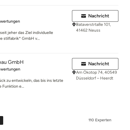
Nachricht
rtung: 5 von 5 Sternen
ewertungen
Bataverstrtaße 101,
41462 Neuss
eit jeher das Ziel individuelle
 stilfabrik* GmbH v...
sbau GmbH
Nachricht
rtung: 5 von 5 Sternen
ewertungen
Am Ökotop 74, 40549
Düsseldorf – Heerdt
ck zu entwickeln, das bis ins letzte
e Funktion e...
110 Experten