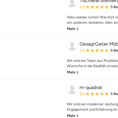
Tischlerei dreivier
Durchschnittliche Bewe
5,0
5 B
Alles wieder schön! Wie hört si
ein, polieren, lackieren, ölen, e
Mehr
GesagtGetan Möb
Durchschnittliche Bewe
5,0
6 B
Wir sind ein Team aus Produktd
Wünsche in die Realität umsetzt
Mehr
m-quadrat
Durchschnittliche Bewe
5,0
5 B
Wir sind ein moderner, leistung
Engagement und Erfahrung im 
Mehr