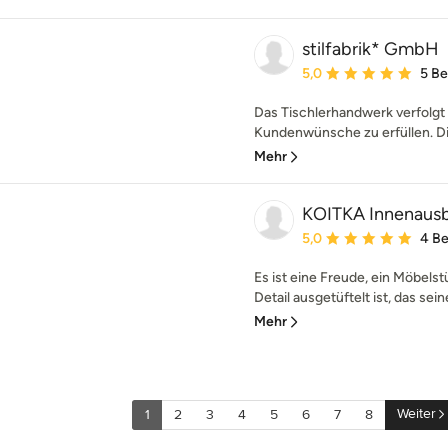
stilfabrik* GmbH
Durchschnittliche Bewe
5,0
5 B
Das Tischlerhandwerk verfolgt s
Kundenwünsche zu erfüllen. Die
Mehr
KOITKA Innenau
Durchschnittliche Bewe
5,0
4 B
Es ist eine Freude, ein Möbelstü
Detail ausgetüftelt ist, das sein
Mehr
Weiter
1
2
3
4
5
6
7
8