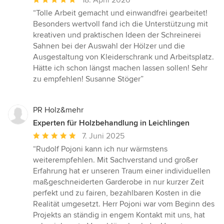
Bewertung:
“Tolle Arbeit gemacht und einwandfrei gearbeitet!
5
Besonders wertvoll fand ich die Unterstützung mit
von
kreativen und praktischen Ideen der Schreinerei
5
Sahnen bei der Auswahl der Hölzer und die
Sternen
Ausgestaltung von Kleiderschrank und Arbeitsplatz.
Hätte ich schon längst machen lassen sollen! Sehr
zu empfehlen! Susanne Stöger”
PR Holz&mehr
Experten für Holzbehandlung in Leichlingen
Durchschnittliche
7. Juni 2025
Bewertung:
“Rudolf Pojoni kann ich nur wärmstens
5
weiterempfehlen. Mit Sachverstand und großer
von
Erfahrung hat er unseren Traum einer individuellen
5
maßgeschneiderten Garderobe in nur kurzer Zeit
Sternen
perfekt und zu fairen, bezahlbaren Kosten in die
Realität umgesetzt. Herr Pojoni war vom Beginn des
Projekts an ständig in engem Kontakt mit uns, hat