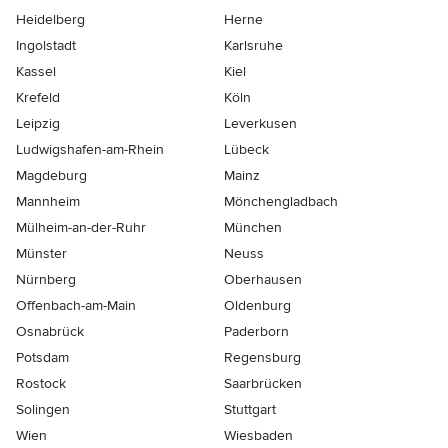
Heidelberg
Herne
Ingolstadt
Karlsruhe
Kassel
Kiel
Krefeld
Köln
Leipzig
Leverkusen
Ludwigshafen-am-Rhein
Lübeck
Magdeburg
Mainz
Mannheim
Mönchen­gladbach
Mülheim-an-der-Ruhr
München
Münster
Neuss
Nürnberg
Oberhausen
Offenbach-am-Main
Oldenburg
Osnabrück
Paderborn
Potsdam
Regensburg
Rostock
Saarbrücken
Solingen
Stuttgart
Wien
Wiesbaden