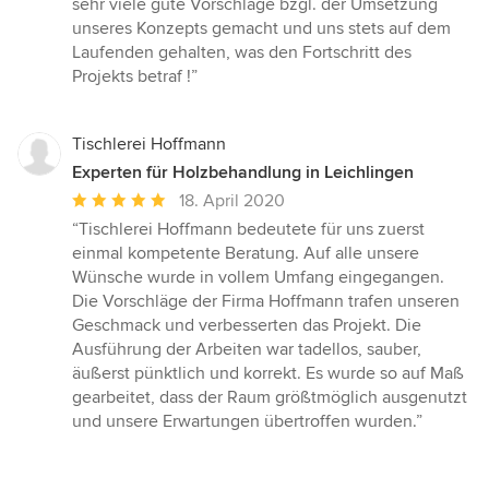
sehr viele gute Vorschläge bzgl. der Umsetzung
unseres Konzepts gemacht und uns stets auf dem
Laufenden gehalten, was den Fortschritt des
Projekts betraf !”
Tischlerei Hoffmann
Experten für Holzbehandlung in Leichlingen
Durchschnittliche
18. April 2020
Bewertung:
“Tischlerei Hoffmann bedeutete für uns zuerst
5
einmal kompetente Beratung. Auf alle unsere
von
Wünsche wurde in vollem Umfang eingegangen.
5
Die Vorschläge der Firma Hoffmann trafen unseren
Sternen
Geschmack und verbesserten das Projekt. Die
Ausführung der Arbeiten war tadellos, sauber,
äußerst pünktlich und korrekt. Es wurde so auf Maß
gearbeitet, dass der Raum größtmöglich ausgenutzt
und unsere Erwartungen übertroffen wurden.”