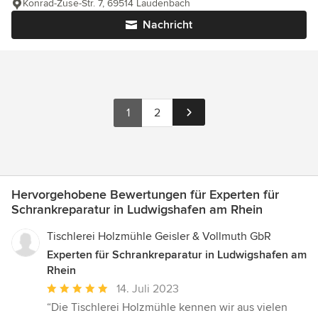
Konrad-Zuse-Str. 7, 69514 Laudenbach
Nachricht
1
2
Hervorgehobene Bewertungen für Experten für
Schrankreparatur in Ludwigshafen am Rhein
Tischlerei Holzmühle Geisler & Vollmuth GbR
Experten für Schrankreparatur in Ludwigshafen am
Rhein
Durchschnittliche
14. Juli 2023
Bewertung:
“Die Tischlerei Holzmühle kennen wir aus vielen