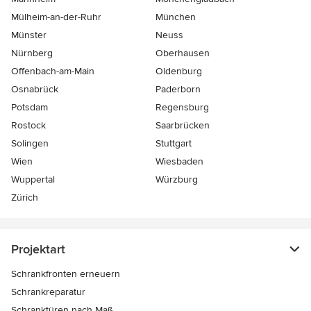
Mülheim-an-der-Ruhr
München
Münster
Neuss
Nürnberg
Oberhausen
Offenbach-am-Main
Oldenburg
Osnabrück
Paderborn
Potsdam
Regensburg
Rostock
Saarbrücken
Solingen
Stuttgart
Wien
Wiesbaden
Wuppertal
Würzburg
Zürich
Projektart
Schrankfronten erneuern
Schrankreparatur
Schranktüren nach Maß