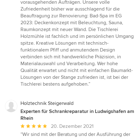
5
vorausgehenden Aufträgen. Unsere volle
von
Zufriedenheit bisher war ausschlagend für die
5
Beauftragung zur Renovierung: Bad-Spa im EG
Sternen
2023: Deckenkonzept mit Beleuchtung, Sauna,
Raumkonzept mit neuer Wand. Die Tischlerei
Holzmühle ist fachlich und im persönlichen Umgang
spitze. Kreative Lösungen mit technisch-
funktionalem Pfiff und anmutendem Design
verbinden sich mit handwerkliche Präzision, in
Materialauswahl und Verarbeitung. Wer hohe
Qualität erwartet und nicht mit einfachen Baumarkt-
Lösungen von der Stange zufrieden ist, ist bei der
Tischlerei bestens aufgehoben.”
Holztechnik Steigerwald
Experten für Schrankreparatur in Ludwigshafen am
Rhein
Durchschnittliche
20. Dezember 2021
Bewertung:
“Wir sind mit der Beratung und der Ausführung der