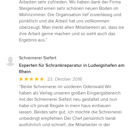
5
Arbeiten sehr zufrieden. Wir haben dank der Firma
von
Steigerwald einen sehr schönen neuen Boden im
5
Wohnzimmer. Die Organisation lief zuverlässig und
Sternen
pünktlich und die Arbeit hat uns vollkommen
überzeugt. Man merkt allen Mitarbeitern an, dass sie
ihre Arbeit gerne machen und so sieht auch das
Ergebnis aus.”
Schreinerei Siefert
Experten für Schrankreparatur in Ludwigshafen am
Rhein
Durchschnittliche
23. Oktober 2018
Bewertung:
“Beste Schreinerei im vorderen Odenwald Wir
5
haben als Verlag unseren großen Eingangsbereich
von
mit der Schreinerei Siefert neu gestaltet und nun
5
habe ich privat Regale in mein haus einbauen
Sternen
lassen. Beides sehr gut, ich möchte die Schreinerei
unbedingt empfehlen Der Chef persönlich berät
ausführlich und schnell, die Mitarbeiter in der