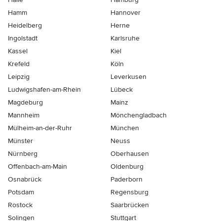
Hamm
Hannover
Heidelberg
Herne
Ingolstadt
Karlsruhe
Kassel
Kiel
Krefeld
Köln
Leipzig
Leverkusen
Ludwigshafen-am-Rhein
Lübeck
Magdeburg
Mainz
Mannheim
Mönchen­gladbach
Mülheim-an-der-Ruhr
München
Münster
Neuss
Nürnberg
Oberhausen
Offenbach-am-Main
Oldenburg
Osnabrück
Paderborn
Potsdam
Regensburg
Rostock
Saarbrücken
Solingen
Stuttgart