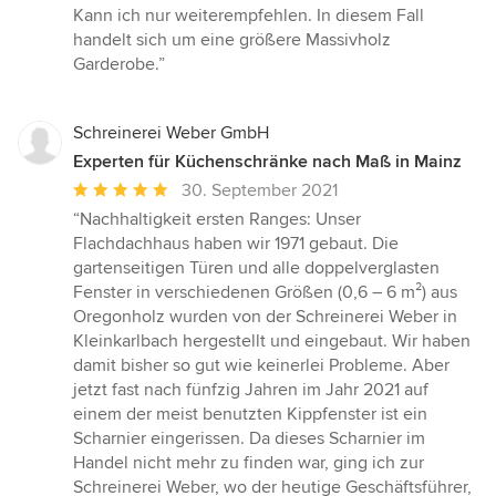
von
Kann ich nur weiterempfehlen. In diesem Fall
5
handelt sich um eine größere Massivholz
Sternen
Garderobe.”
Schreinerei Weber GmbH
Experten für Küchenschränke nach Maß in Mainz
Durchschnittliche
30. September 2021
Bewertung:
“Nachhaltigkeit ersten Ranges: Unser
5
Flachdachhaus haben wir 1971 gebaut. Die
von
gartenseitigen Türen und alle doppelverglasten
5
Fenster in verschiedenen Größen (0,6 – 6 m²) aus
Sternen
Oregonholz wurden von der Schreinerei Weber in
Kleinkarlbach hergestellt und eingebaut. Wir haben
damit bisher so gut wie keinerlei Probleme. Aber
jetzt fast nach fünfzig Jahren im Jahr 2021 auf
einem der meist benutzten Kippfenster ist ein
Scharnier eingerissen. Da dieses Scharnier im
Handel nicht mehr zu finden war, ging ich zur
Schreinerei Weber, wo der heutige Geschäftsführer,