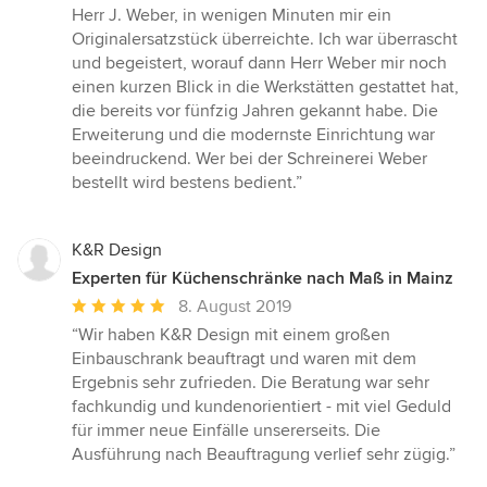
Herr J. Weber, in wenigen Minuten mir ein
Originalersatzstück überreichte. Ich war überrascht
und begeistert, worauf dann Herr Weber mir noch
einen kurzen Blick in die Werkstätten gestattet hat,
die bereits vor fünfzig Jahren gekannt habe. Die
Erweiterung und die modernste Einrichtung war
beeindruckend. Wer bei der Schreinerei Weber
bestellt wird bestens bedient.”
K&R Design
Experten für Küchenschränke nach Maß in Mainz
Durchschnittliche
8. August 2019
Bewertung:
“Wir haben K&R Design mit einem großen
5
Einbauschrank beauftragt und waren mit dem
von
Ergebnis sehr zufrieden. Die Beratung war sehr
5
fachkundig und kundenorientiert - mit viel Geduld
Sternen
für immer neue Einfälle unsererseits. Die
Ausführung nach Beauftragung verlief sehr zügig.”