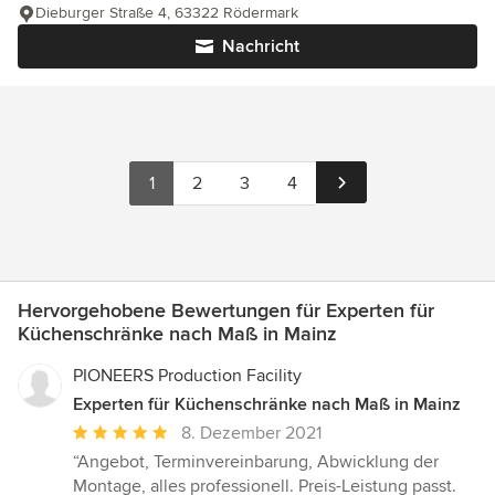
Dieburger Straße 4, 63322 Rödermark
Nachricht
1
2
3
4
Hervorgehobene Bewertungen für Experten für
Küchenschränke nach Maß in Mainz
PIONEERS Production Facility
Experten für Küchenschränke nach Maß in Mainz
Durchschnittliche
8. Dezember 2021
Bewertung:
“Angebot, Terminvereinbarung, Abwicklung der
5
Montage, alles professionell. Preis-Leistung passt.