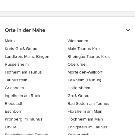
Orte in der Nähe
Mainz
Wiesbaden
Kreis Groß-Gerau
Main-Taunus-Kreis
Landkreis Mainz-Bingen
Rheingau-Taunus-Kreis
Rüsselsheim
Oberursel
Hofheim am Taunus
Mörfelden-Walldorf
Taunusstein
Kelkheim (Taunus)
Griesheim
Hattersheim
Ingelheim am Rhein
Groß-Gerau
Riedstadt
Bad Soden am Taunus
Eschborn
Flörsheim am Main
Kronberg im Taunus
Hochheim am Main
Eltville
Königstein im Taunus
Schwalbach am Taunus
Kelsterbach