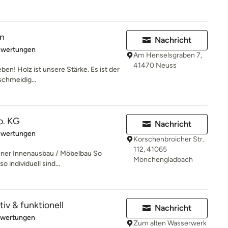
en
Nachricht
rtung: 5 von 5 Sternen
ewertungen
Am Henselsgraben 7,
41470 Neuss
ben! Holz ist unsere Stärke. Es ist der
schmeidig...
o. KG
Nachricht
rtung: 5 von 5 Sternen
ewertungen
Korschenbroicher Str.
112, 41065
er Innenausbau / Möbelbau So
Mönchengladbach
 individuell sind...
tiv & funktionell
Nachricht
rtung: 5 von 5 Sternen
ewertungen
Zum alten Wasserwerk