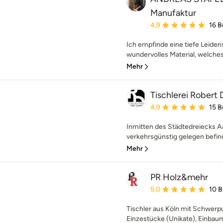
Manufaktur
Durchschnittliche Bewe
4,9
16 
Ich empfinde eine tiefe Leidens
wundervolles Material, welches d
Mehr
Tischlerei Robert
Durchschnittliche Bewe
4,9
15 
Inmitten des Städtedreiecks A
verkehrsgünstig gelegen befinde
Mehr
PR Holz&mehr
Durchschnittliche Bewe
5,0
10 
Tischler aus Köln mit Schwerpu
Einzestücke (Unikate), Einbaum