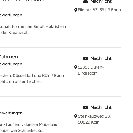
Nachricht
Ellerstr. 87, 53119 Bonn
rtung: 4.9 von 5 Sternen
Bewertungen
chaft für meinen Beruf. Holz ist ein
er Kreativität...
 Dahmen
Nachricht
rtung: 4.9 von 5 Sternen
Bewertungen
52353 Düren-
Birkesdorf
achen, Düsseldorf und Köln / Bonn
t sich unser Tischle...
Nachricht
rtung: 5 von 5 Sternen
Bewertungen
Steinkauzweg 23,
50829 Köln
nkt auf individuellen Möbelbau,
öbel wie Schränke, Si...