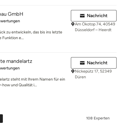
sbau GmbH
Nachricht
rtung: 5 von 5 Sternen
ewertungen
Am Ökotop 74, 40549
Düsseldorf – Heerdt
ck zu entwickeln, das bis ins letzte
e Funktion e...
tte mandelartz
Nachricht
rtung: 5 von 5 Sternen
ewertungen
Nickepütz 17, 52349
Düren
lartz steht mit Ihrem Namen für ein
how und Qualität i...
108 Experten