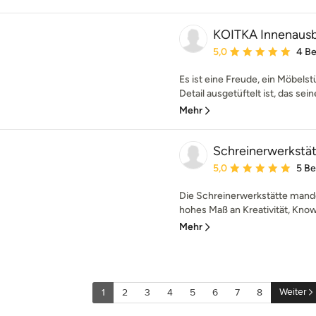
KOITKA Innenau
Durchschnittliche Bewe
5,0
4 B
Es ist eine Freude, ein Möbelstü
Detail ausgetüftelt ist, das sein
Mehr
Schreinerwerkstä
Durchschnittliche Bewe
5,0
5 B
Die Schreinerwerkstätte mande
hohes Maß an Kreativität, Know-
Mehr
Weiter
1
2
3
4
5
6
7
8