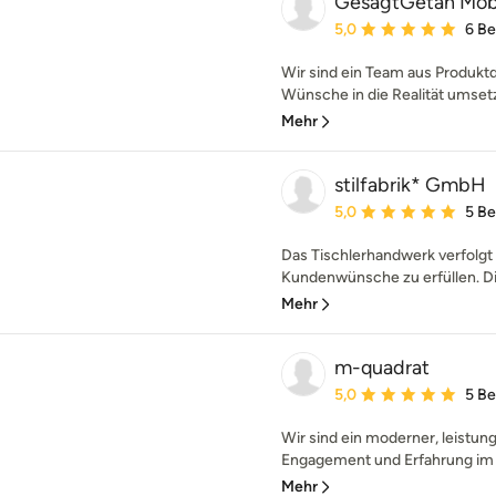
GesagtGetan Möb
Durchschnittliche Bewe
5,0
6 B
Wir sind ein Team aus Produktd
Wünsche in die Realität umsetzt
Mehr
stilfabrik* GmbH
Durchschnittliche Bewe
5,0
5 B
Das Tischlerhandwerk verfolgt s
Kundenwünsche zu erfüllen. Die
Mehr
m-quadrat
Durchschnittliche Bewe
5,0
5 B
Wir sind ein moderner, leistung
Engagement und Erfahrung im 
Mehr