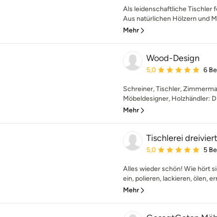
Als leidenschaftliche Tischler
Aus natürlichen Hölzern und Mat
Mehr
Wood-Design
Durchschnittliche Bewe
5,0
6 B
Schreiner, Tischler, Zimmerma
Möbeldesigner, Holzhändler: Die
Mehr
Tischlerei dreivier
Durchschnittliche Bewe
5,0
5 B
Alles wieder schön! Wie hört si
ein, polieren, lackieren, ölen, e
Mehr