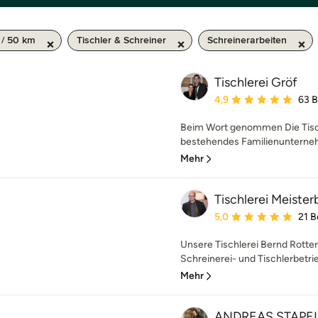
/ 50 km
Tischler & Schreiner
Schreinerarbeiten
Tischlerei Gröf
Durchschnittliche Bewe
4,9
63 
Beim Wort genommen Die Tischl
bestehendes Familienunternehm
Mehr
Tischlerei Meiste
Durchschnittliche Bewe
5,0
21 
Unsere Tischlerei Bernd Rotterd
Schreinerei- und Tischlerbetrieb
Mehr
ANDREAS STAPEL T