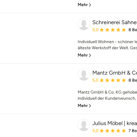
Mehr
Schreinerei Sahn
Durchschnittliche Bewe
5,0
8 B
Individuell Wohnen - schöner le
älteste Werkstoff der Welt. Ge
Mehr
Mantz GmbH & C
Durchschnittliche Bewe
5,0
8 B
Mantz GmbH & Co. KG gehoben
individuell der Kundenwunsch, so
Mehr
Julius Möbel | krea
Durchschnittliche Bewe
5,0
7 B