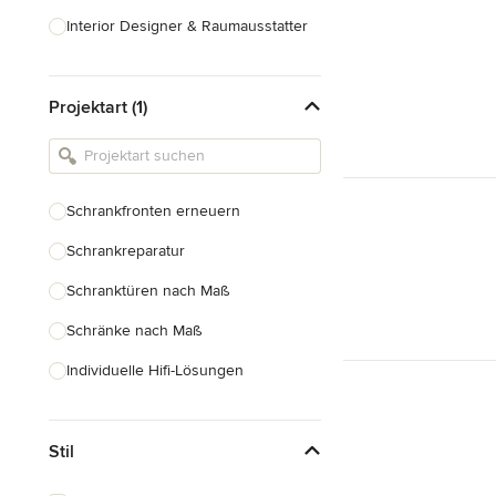
Interior Designer & Raumausstatter
Küchenplanung
Projektart (1)
Landschaftsarchitekten
Armaturen & Sanitärbedarf
Beleuchtung
Schrankfronten erneuern
Einbauschränke
Schrankreparatur
Alle anzeigen
Schranktüren nach Maß
Schränke nach Maß
Individuelle Hifi-Lösungen
Möbel nach Maß
Stil
Küchenschränke nach Maß
Regale nach Maß