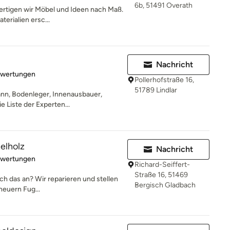
6b, 51491 Overath
 fertigen wir Möbel und Ideen nach Maß.
erialien ersc...
Nachricht
rtung: 5 von 5 Sternen
ewertungen
Pollerhofstraße 16,
51789 Lindlar
nn, Bodenleger, Innenausbauer,
 Liste der Experten...
telholz
Nachricht
rtung: 5 von 5 Sternen
ewertungen
Richard-Seiffert-
Straße 16, 51469
ch das an? Wir reparieren und stellen
Bergisch Gladbach
rneuern Fug...