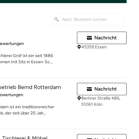
Nachricht
rtung: 4.9 von 5 Sternen
Bewertungen
45359 Essen
erei Gröf ist ein seit 1886
en mit Sitz in Essen-Sc...
rbetrieb Bernd Rotterdam
Nachricht
rtung: 5 von 5 Sternen
Bewertungen
Berliner Straße 486,
51061 Köln
am ist ein traditionsreicher
, der seit über 20 Jah...
ischlerei & Möbel