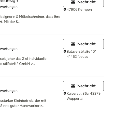
eldesign
Nachricht
rtung: 5 von 5 Sternen
ewertungen
47906 Kempen
esignerin & Möbelschreiner, dass Ihre
. Mit der S...
Nachricht
rtung: 5 von 5 Sternen
ewertungen
Bataverstrtaße 101,
41462 Neuss
eit jeher das Ziel individuelle
 stilfabrik* GmbH v...
Nachricht
rtung: 5 von 5 Sternen
ewertungen
Kaiserstr. 86a, 42279
Wuppertal
sstarker Kleinbetrieb, der mit
Sinne guter Handwerkertr...