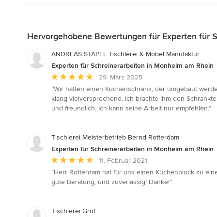
Hervorgehobene Bewertungen für Experten für S
ANDREAS STAPEL Tischlerei & Möbel Manufaktur
Experten für Schreinerarbeiten in Monheim am Rhein
Durchschnittliche
29. März 2025
Bewertung:
“Wir hatten einen Küchenschrank, der umgebaut werde
5
klang vielversprechend. Ich brachte ihm den Schranktei
von
und freundlich. Ich kann seine Arbeit nur empfehlen.”
5
Sternen
Tischlerei Meisterbetrieb Bernd Rotterdam
Experten für Schreinerarbeiten in Monheim am Rhein
Durchschnittliche
11. Februar 2021
Bewertung:
“Herr Rotterdam hat für uns einen Küchenblock zu einer
5
gute Beratung, und zuverlässig! Danke!”
von
5
Sternen
Tischlerei Gröf