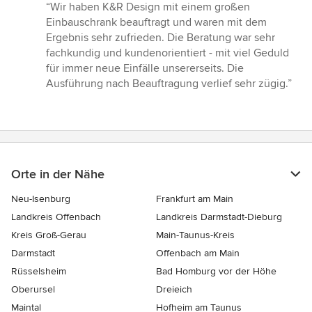
Bewertung:
“Wir haben K&R Design mit einem großen
5
Einbauschrank beauftragt und waren mit dem
von
Ergebnis sehr zufrieden. Die Beratung war sehr
5
fachkundig und kundenorientiert - mit viel Geduld
Sternen
für immer neue Einfälle unsererseits. Die
Ausführung nach Beauftragung verlief sehr zügig.”
Orte in der Nähe
Neu-Isenburg
Frankfurt am Main
Landkreis Offenbach
Landkreis Darmstadt-Dieburg
Kreis Groß-Gerau
Main-Taunus-Kreis
Darmstadt
Offenbach am Main
Rüsselsheim
Bad Homburg vor der Höhe
Oberursel
Dreieich
Maintal
Hofheim am Taunus