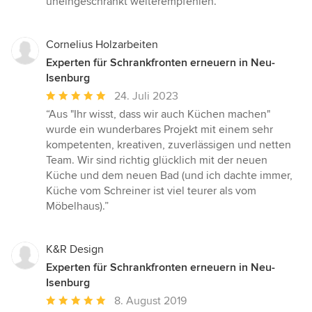
uneingeschränkt weiterempfehlen.”
Cornelius Holzarbeiten
Experten für Schrankfronten erneuern in Neu-
Isenburg
Durchschnittliche
24. Juli 2023
Bewertung:
“Aus "Ihr wisst, dass wir auch Küchen machen"
5
wurde ein wunderbares Projekt mit einem sehr
von
kompetenten, kreativen, zuverlässigen und netten
5
Team. Wir sind richtig glücklich mit der neuen
Sternen
Küche und dem neuen Bad (und ich dachte immer,
Küche vom Schreiner ist viel teurer als vom
Möbelhaus).”
K&R Design
Experten für Schrankfronten erneuern in Neu-
Isenburg
Durchschnittliche
8. August 2019