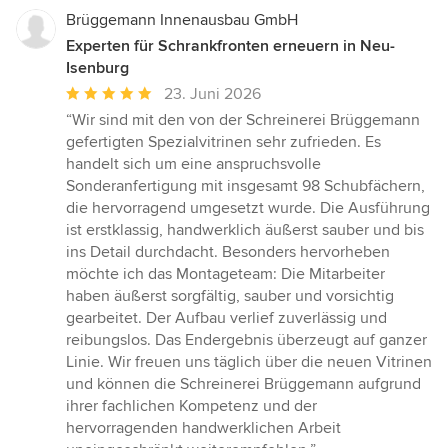
Brüggemann Innenausbau GmbH
Experten für Schrankfronten erneuern in Neu-
Isenburg
Durchschnittliche
23. Juni 2026
Bewertung:
“Wir sind mit den von der Schreinerei Brüggemann
5
gefertigten Spezialvitrinen sehr zufrieden. Es
von
handelt sich um eine anspruchsvolle
5
Sonderanfertigung mit insgesamt 98 Schubfächern,
Sternen
die hervorragend umgesetzt wurde. Die Ausführung
ist erstklassig, handwerklich äußerst sauber und bis
ins Detail durchdacht. Besonders hervorheben
möchte ich das Montageteam: Die Mitarbeiter
haben äußerst sorgfältig, sauber und vorsichtig
gearbeitet. Der Aufbau verlief zuverlässig und
reibungslos. Das Endergebnis überzeugt auf ganzer
Linie. Wir freuen uns täglich über die neuen Vitrinen
und können die Schreinerei Brüggemann aufgrund
ihrer fachlichen Kompetenz und der
hervorragenden handwerklichen Arbeit