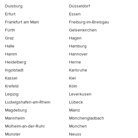
Duisburg
Düsseldorf
Erfurt
Essen
Frankfurt am Main
Freiburg-im-Breisgau
Fürth
Gelsenkirchen
Graz
Hagen
Halle
Hamburg
Hamm
Hannover
Heidelberg
Herne
Ingolstadt
Karlsruhe
Kassel
Kiel
Krefeld
Köln
Leipzig
Leverkusen
Ludwigshafen-am-Rhein
Lübeck
Magdeburg
Mainz
Mannheim
Mönchen­gladbach
Mülheim-an-der-Ruhr
München
Münster
Neuss