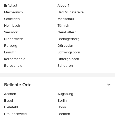
Erftstadt
Alsdorf
Mechernich
Bad Münstereifel
Schleiden
Monschau
Heimbach
Türnich
Siersdorf
Neu-Pattern
Niedermerz
Breinigerberg
Rurberg
Dürboslar
Einruhr
Schwingsborn
Kerperscheid
Untergolbach
Berescheid
Scheuren
Beliebte Orte
Aachen
Augsburg
Basel
Berlin
Bielefeld
Bonn
Braunschweig
Bremen