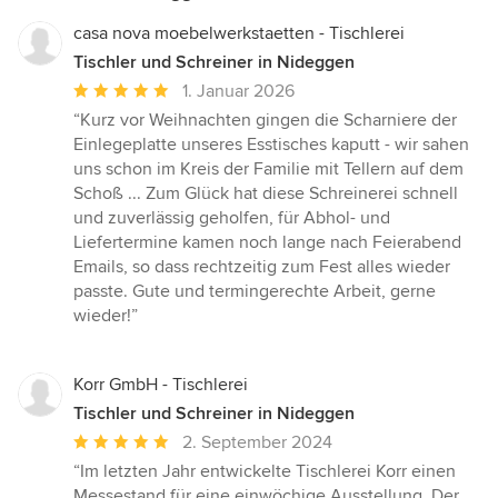
casa nova moebelwerkstaetten - Tischlerei
Tischler und Schreiner in Nideggen
Durchschnittliche
1. Januar 2026
Bewertung:
“Kurz vor Weihnachten gingen die Scharniere der
5
Einlegeplatte unseres Esstisches kaputt - wir sahen
von
uns schon im Kreis der Familie mit Tellern auf dem
5
Schoß ... Zum Glück hat diese Schreinerei schnell
Sternen
und zuverlässig geholfen, für Abhol- und
Liefertermine kamen noch lange nach Feierabend
Emails, so dass rechtzeitig zum Fest alles wieder
passte. Gute und termingerechte Arbeit, gerne
wieder!”
Korr GmbH - Tischlerei
Tischler und Schreiner in Nideggen
Durchschnittliche
2. September 2024
Bewertung:
“Im letzten Jahr entwickelte Tischlerei Korr einen
5
Messestand für eine einwöchige Ausstellung. Der