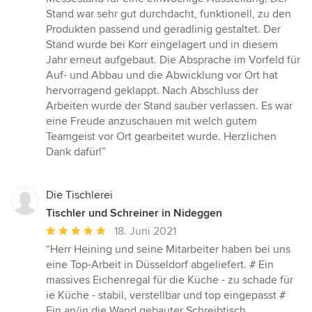
von
Stand war sehr gut durchdacht, funktionell, zu den
5
Produkten passend und geradlinig gestaltet. Der
Sternen
Stand wurde bei Korr eingelagert und in diesem
Jahr erneut aufgebaut. Die Absprache im Vorfeld für
Auf- und Abbau und die Abwicklung vor Ort hat
hervorragend geklappt. Nach Abschluss der
Arbeiten wurde der Stand sauber verlassen. Es war
eine Freude anzuschauen mit welch gutem
Teamgeist vor Ort gearbeitet wurde. Herzlichen
Dank dafür!”
Die Tischlerei
Tischler und Schreiner in Nideggen
Durchschnittliche
18. Juni 2021
Bewertung:
“Herr Heining und seine Mitarbeiter haben bei uns
5
eine Top-Arbeit in Düsseldorf abgeliefert. # Ein
von
massives Eichenregal für die Küche - zu schade für
5
ie Küche - stabil, verstellbar und top eingepasst #
Sternen
Ein an/in die Wand gebauter Schreibtisch,