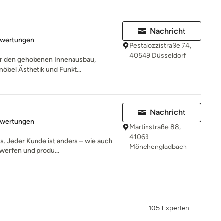
Nachricht
rtung: 5 von 5 Sternen
ewertungen
Pestalozzistraße 74,
40549 Düsseldorf
für den gehobenen Innenausbau,
bel Ästhetik und Funkt...
Nachricht
rtung: 5 von 5 Sternen
ewertungen
Martinstraße 88,
41063
s. Jeder Kunde ist anders – wie auch
Mönchengladbach
werfen und produ...
105 Experten