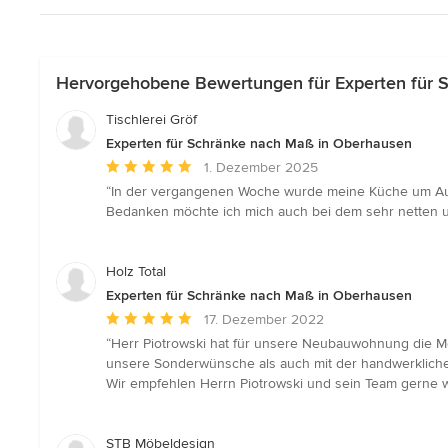
Hervorgehobene Bewertungen für Experten für 
Tischlerei Gröf
Experten für Schränke nach Maß in Oberhausen
Durchschnittliche
1. Dezember 2025
Bewertung:
“In der vergangenen Woche wurde meine Küche um Aufsa
5
Bedanken möchte ich mich auch bei dem sehr netten u
von
5
Sternen
Holz Total
Experten für Schränke nach Maß in Oberhausen
Durchschnittliche
17. Dezember 2022
Bewertung:
“Herr Piotrowski hat für unsere Neubauwohnung die Mö
5
unsere Sonderwünsche als auch mit der handwerklichen
von
Wir empfehlen Herrn Piotrowski und sein Team gerne we
5
Sternen
STB Möbeldesign