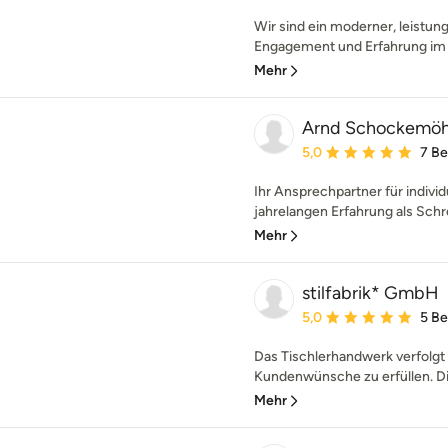
Wir sind ein moderner, leistung
Engagement und Erfahrung im 
Mehr
Arnd Schockemöhl
Durchschnittliche Bewe
5,0
7 B
Ihr Ansprechpartner für indivi
jahrelangen Erfahrung als Schrei
Mehr
stilfabrik* GmbH
Durchschnittliche Bewe
5,0
5 B
Das Tischlerhandwerk verfolgt s
Kundenwünsche zu erfüllen. Die
Mehr