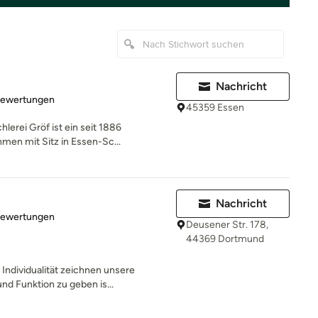
Nachricht
rtung: 4.9 von 5 Sternen
Bewertungen
45359 Essen
erei Gröf ist ein seit 1886
en mit Sitz in Essen-Sc...
Nachricht
rtung: 5 von 5 Sternen
Bewertungen
Deusener Str. 178,
44369 Dortmund
Individualität zeichnen unsere
nd Funktion zu geben is...