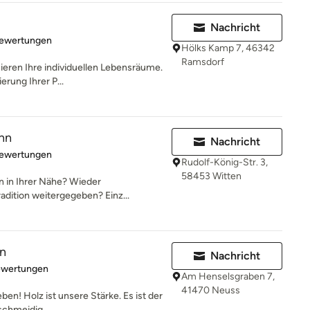
Nachricht
rtung: 5 von 5 Sternen
Bewertungen
Hölks Kamp 7, 46342
Ramsdorf
sieren Ihre individuellen Lebensräume.
erung Ihrer P...
nn
Nachricht
rtung: 5 von 5 Sternen
Bewertungen
Rudolf-König-Str. 3,
58453 Witten
en in Ihrer Nähe? Wieder
radition weitergegeben? Einz...
en
Nachricht
rtung: 5 von 5 Sternen
ewertungen
Am Henselsgraben 7,
41470 Neuss
ben! Holz ist unsere Stärke. Es ist der
schmeidig...