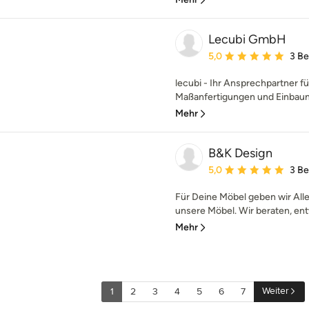
Lecubi GmbH
Durchschnittliche Bewe
5,0
3 B
lecubi - Ihr Ansprechpartner 
Maßanfertigungen und Einbaumö
Mehr
B&K Design
Durchschnittliche Bewe
5,0
3 B
Für Deine Möbel geben wir Alle
unsere Möbel. Wir beraten, ent
Mehr
Weiter
1
2
3
4
5
6
7