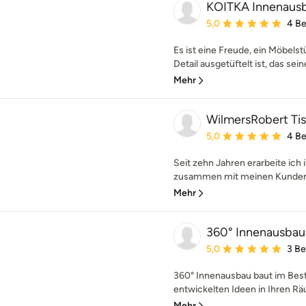
KOITKA Innenau
Durchschnittliche Bewe
5,0
4 B
Es ist eine Freude, ein Möbelstü
Detail ausgetüftelt ist, das sein
Mehr
WilmersRobert Tis
Durchschnittliche Bewe
5,0
4 B
Seit zehn Jahren erarbeite ich 
zusammen mit meinen Kunden (
Mehr
360° Innenausba
Durchschnittliche Bewe
5,0
3 B
360° Innenausbau baut im Best
entwickelten Ideen in Ihren R
Mehr