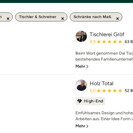
m
Tischler & Schreiner
Schränke nach Maß
Tischlerei Gröf
Durchschnittliche Bewe
4,9
63 
Beim Wort genommen Die Tischl
bestehendes Familienunternehm
Mehr
Holz Total
Durchschnittliche Bewe
5,0
52 
High-End
Einfühlsames Design und hohe 
Arbeiten aus. Einer Idee Form u
Mehr