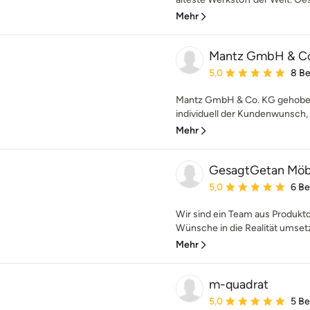
Mehr
Mantz GmbH & C
Durchschnittliche Bewe
5,0
8 B
Mantz GmbH & Co. KG gehoben
individuell der Kundenwunsch, so
Mehr
GesagtGetan Möb
Durchschnittliche Bewe
5,0
6 B
Wir sind ein Team aus Produktd
Wünsche in die Realität umsetzt
Mehr
m-quadrat
Durchschnittliche Bewe
5,0
5 B