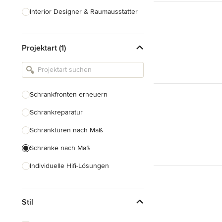
Interior Designer & Raumausstatter
Küchenplanung
Projektart (1)
Landschaftsarchitekten
Armaturen & Sanitärbedarf
Beleuchtung
Schrankfronten erneuern
Einbauschränke
Schrankreparatur
Alle anzeigen
Schranktüren nach Maß
Schränke nach Maß
Individuelle Hifi-Lösungen
Möbel nach Maß
Stil
Küchenschränke nach Maß
Regale nach Maß