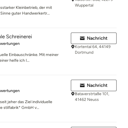
Wuppertal
sstarker Kleinbetrieb, der mit
Sinne guter Handwerkertr...
e Schreinerei
Nachricht
rtung: 5 von 5 Sternen
ewertungen
Kortental 64, 44149
Dortmund
duelle Einbauschränke. Mit meiner
ner helfe ich I...
Nachricht
rtung: 5 von 5 Sternen
ewertungen
Bataverstrtaße 101,
41462 Neuss
eit jeher das Ziel individuelle
 stilfabrik* GmbH v...