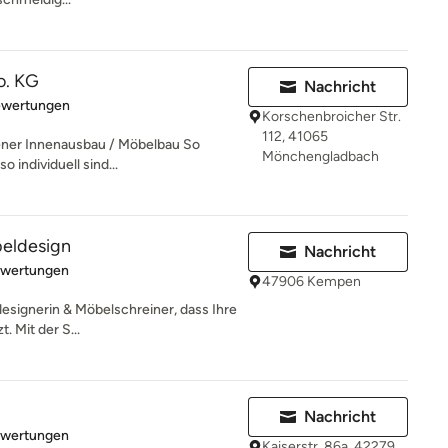
o. KG
Nachricht
rtung: 5 von 5 Sternen
ewertungen
Korschenbroicher Str.
112, 41065
er Innenausbau / Möbelbau So
Mönchengladbach
 individuell sind...
eldesign
Nachricht
rtung: 5 von 5 Sternen
ewertungen
47906 Kempen
esignerin & Möbelschreiner, dass Ihre
. Mit der S...
Nachricht
rtung: 5 von 5 Sternen
ewertungen
Kaiserstr. 86a, 42279