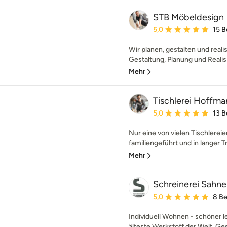
STB Möbeldesign
Durchschnittliche Bewe
5,0
15 
Wir planen, gestalten und reali
Gestaltung, Planung und Realisi
Mehr
Tischlerei Hoffma
Durchschnittliche Bewe
5,0
13 
Nur eine von vielen Tischlerei
familiengeführt und in langer T
Mehr
Schreinerei Sahn
Durchschnittliche Bewe
5,0
8 B
Individuell Wohnen - schöner le
älteste Werkstoff der Welt. Ge