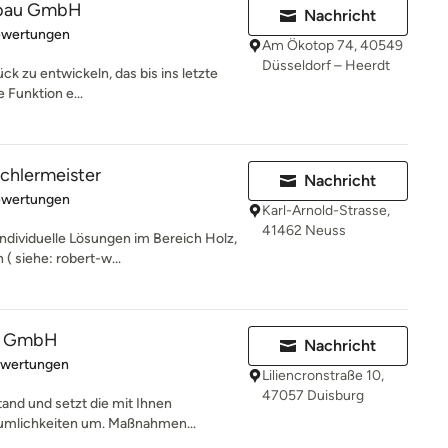
sbau GmbH
Nachricht
rtung: 5 von 5 Sternen
ewertungen
Am Ökotop 74, 40549
Düsseldorf – Heerdt
ck zu entwickeln, das bis ins letzte
e Funktion e...
chlermeister
Nachricht
rtung: 5 von 5 Sternen
ewertungen
Karl-Arnold-Strasse,
41462 Neuss
individuelle Lösungen im Bereich Holz,
 siehe: robert-w...
u GmbH
Nachricht
rtung: 5 von 5 Sternen
ewertungen
Liliencronstraße 10,
47057 Duisburg
and und setzt die mit Ihnen
äumlichkeiten um. Maßnahmen...