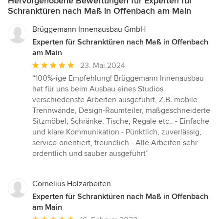
Hervorgehobene Bewertungen für Experten für
Schranktüren nach Maß in Offenbach am Main
Brüggemann Innenausbau GmbH
Experten für Schranktüren nach Maß in Offenbach
am Main
Durchschnittliche
23. Mai 2024
Bewertung:
“100%-ige Empfehlung! Brüggemann Innenausbau
5
hat für uns beim Ausbau eines Studios
von
verschiedenste Arbeiten ausgeführt, Z.B. mobile
5
Trennwände, Design-Raumteiler, maßgeschneiderte
Sternen
Sitzmöbel, Schränke, Tische, Regale etc.. - Einfache
und klare Kommunikation - Pünktlich, zuverlässig,
service-orientiert, freundlich - Alle Arbeiten sehr
ordentlich und sauber ausgeführt”
Cornelius Holzarbeiten
Experten für Schranktüren nach Maß in Offenbach
am Main