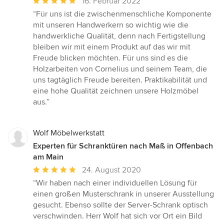
Durchschnittliche
16. Februar 2022
Bewertung:
“Für uns ist die zwischenmenschliche Komponente
5
mit unseren Handwerkern so wichtig wie die
von
handwerkliche Qualität, denn nach Fertigstellung
5
bleiben wir mit einem Produkt auf das wir mit
Sternen
Freude blicken möchten. Für uns sind es die
Holzarbeiten von Cornelius und seinem Team, die
uns tagtäglich Freude bereiten. Praktikabilität und
eine hohe Qualität zeichnen unsere Holzmöbel
aus.”
Wolf Möbelwerkstatt
Experten für Schranktüren nach Maß in Offenbach
am Main
Durchschnittliche
24. August 2020
Bewertung:
“Wir haben nach einer individuellen Lösung für
5
einen großen Musterschrank in unserer Ausstellung
von
gesucht. Ebenso sollte der Server-Schrank optisch
5
verschwinden. Herr Wolf hat sich vor Ort ein Bild