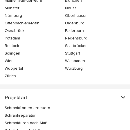
Mülheim-an-der-Ruhr
München
Münster
Neuss
Nürnberg
Oberhausen
Offenbach-am-Main
Oldenburg
Osnabrück
Paderborn
Potsdam
Regensburg
Rostock
Saarbrücken
Solingen
Stuttgart
Wien
Wiesbaden
Wuppertal
Würzburg
Zürich
Projektart
Schrankfronten erneuern
Schrankreparatur
Schranktüren nach Maß