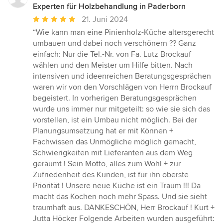
Experten für Holzbehandlung in Paderborn
Durchschnittliche
21. Juni 2024
Bewertung:
“Wie kann man eine Pinienholz-Küche altersgerecht
5
umbauen und dabei noch verschönern ?? Ganz
von
einfach: Nur die Tel.-Nr. von Fa. Lutz Brockauf
5
wählen und den Meister um Hilfe bitten. Nach
Sternen
intensiven und ideenreichen Beratungsgesprächen
waren wir von den Vorschlägen von Herrn Brockauf
begeistert. In vorherigen Beratungsgesprächen
wurde uns immer nur mitgeteilt: so wie sie sich das
vorstellen, ist ein Umbau nicht möglich. Bei der
Planungsumsetzung hat er mit Können +
Fachwissen das Unmögliche möglich gemacht,
Schwierigkeiten mit Lieferanten aus dem Weg
geräumt ! Sein Motto, alles zum Wohl + zur
Zufriedenheit des Kunden, ist für ihn oberste
Priorität ! Unsere neue Küche ist ein Traum !!! Da
macht das Kochen noch mehr Spass. Und sie sieht
traumhaft aus. DANKESCHÖN, Herr Brockauf ! Kurt +
Jutta Höcker Folgende Arbeiten wurden ausgeführt: