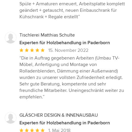
Spüle + Armaturen erneuert, Arbeitsplatte komplett
geändert + getauscht, neuen Einbauschrank für
Kühschrank + Regale erstellt”
Tischlerei Matthias Schulte
Experten für Holzbehandlung in Paderborn
Durchschnittliche
15. November 2022
Bewertung:
“Die in Auftrag gegebenen Arbeiten (Umbau TV-
5
Möbel, Anfertigung und Montage von
von
Rolladenblenden, Dämmung einer Außenwand)
5
wurden zu unserer vollsten Zufriedenheit erledigt.
Sternen
Sehr gute Beratung, kompetente und sehr
freundliche Mitarbeiter. Uneingeschränkt weiter zu
empfehlen.”
GLÄSCHER DESIGN & INNENAUSBAU
Experten für Holzbehandlung in Paderborn
Durchschnittliche
1. Mai 2018