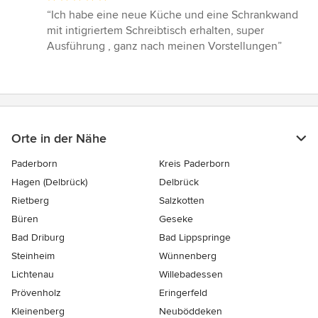
Bewertung:
“Ich habe eine neue Küche und eine Schrankwand
5
mit intigriertem Schreibtisch erhalten, super
von
Ausführung , ganz nach meinen Vorstellungen”
5
Sternen
Orte in der Nähe
Paderborn
Kreis Paderborn
Hagen (Delbrück)
Delbrück
Rietberg
Salzkotten
Büren
Geseke
Bad Driburg
Bad Lippspringe
Steinheim
Wünnenberg
Lichtenau
Willebadessen
Prövenholz
Eringerfeld
Kleinenberg
Neuböddeken