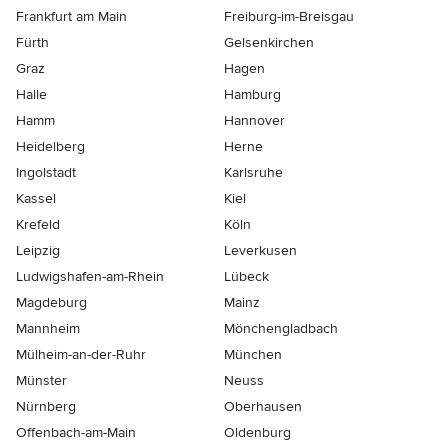
Frankfurt am Main
Freiburg-im-Breisgau
Fürth
Gelsenkirchen
Graz
Hagen
Halle
Hamburg
Hamm
Hannover
Heidelberg
Herne
Ingolstadt
Karlsruhe
Kassel
Kiel
Krefeld
Köln
Leipzig
Leverkusen
Ludwigshafen-am-Rhein
Lübeck
Magdeburg
Mainz
Mannheim
Mönchen­gladbach
Mülheim-an-der-Ruhr
München
Münster
Neuss
Nürnberg
Oberhausen
Offenbach-am-Main
Oldenburg