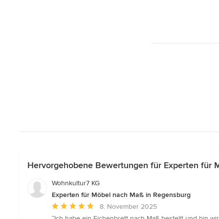
Hervorgehobene Bewertungen für Experten für 
Wohnkultur7 KG
Experten für Möbel nach Maß in Regensburg
Durchschnittliche
8. November 2025
Bewertung:
“Ich habe ein Eichenbrett nach Maß bestellt und bin wir