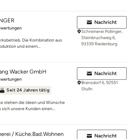
LINGER
Nachricht
rtung: 5 von 5 Sternen
ewertungen
Schreinerei Pollinger,
Steinbruchweg 6,
ksbetrieb. Die Kombination aus
93339 Riedenburg
roduktion und einem...
fgang Wacker GmbH
Nachricht
rtung: 5 von 5 Sternen
ewertungen
Brensdorf 6, 92551
Stulln
Seit 24 Jahren tätig
kte stehen die Ideen und Wünsche
sich unsere Kunden einen...
nerei / Küche.Bad.Wohnen
Nachricht