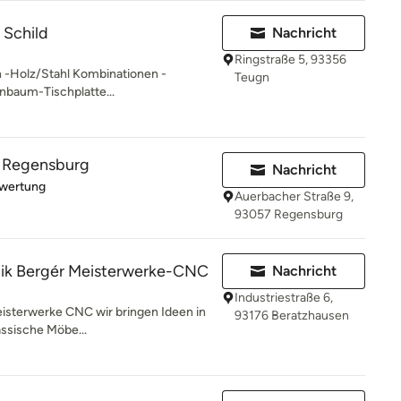
 Schild
Nachricht
Ringstraße 5, 93356
n -Holz/Stahl Kombinationen -
Teugn
inbaum-Tischplatte...
 Regensburg
Nachricht
rtung: 5 von 5 Sternen
ewertung
Auerbacher Straße 9,
93057 Regensburg
nik Bergér Meisterwerke-CNC
Nachricht
Industriestraße 6,
isterwerke CNC wir bringen Ideen in
93176 Beratzhausen
assische Möbe...