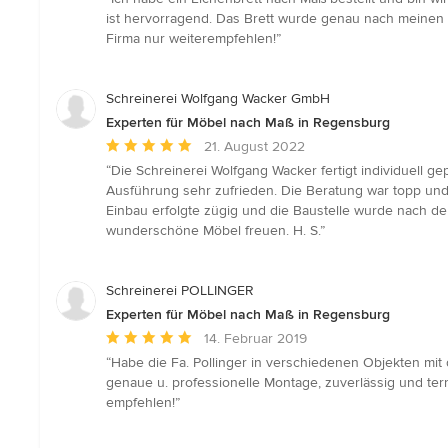
5
ist hervorragend. Das Brett wurde genau nach meinen Wü
von
Firma nur weiterempfehlen!”
5
Sternen
Schreinerei Wolfgang Wacker GmbH
Experten für Möbel nach Maß in Regensburg
Durchschnittliche
21. August 2022
Bewertung:
“Die Schreinerei Wolfgang Wacker fertigt individuell g
5
Ausführung sehr zufrieden. Die Beratung war topp un
von
Einbau erfolgte zügig und die Baustelle wurde nach de
5
wunderschöne Möbel freuen. H. S.”
Sternen
Schreinerei POLLINGER
Experten für Möbel nach Maß in Regensburg
Durchschnittliche
14. Februar 2019
Bewertung:
“Habe die Fa. Pollinger in verschiedenen Objekten mi
5
genaue u. professionelle Montage, zuverlässig und ter
von
empfehlen!”
5
Sternen