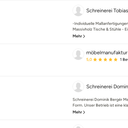
Schreinerei Tobias
-Individuelle Maßanfertigunge
Massivholz Tische & Stühle - E
Mehr
möbelmanufaktur
Durchschnittliche Bewe
5,0
1 B
Schreinerei Domi
Schreinerei Dominik Bergér Me
Form. Unser Betrieb ist eine kl
Mehr