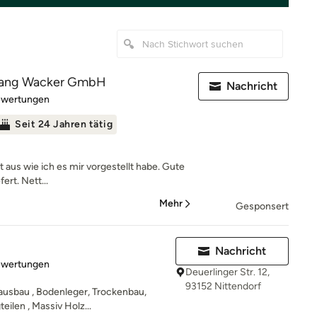
fgang Wacker GmbH
Nachricht
rtung: 5 von 5 Sternen
ewertungen
Seit 24 Jahren tätig
 aus wie ich es mir vorgestellt habe. Gute
ert. Nett...
Mehr
Gesponsert
Nachricht
rtung: 5 von 5 Sternen
ewertungen
Deuerlinger Str. 12,
93152 Nittendorf
enausbau , Bodenleger, Trockenbau,
ilen , Massiv Holz...