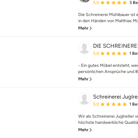
Durchschnittliche Bewe
5,0
3 B
Die Schreinerei Mühlbauer ist e
in den Händen von Matthias Müh
Mehr
DIE SCHREINERE
Durchschnittliche Bewe
5,0
1 B
- Ein gutes Möbel entsteht, we
persönlichen Ansprüche und Be
Mehr
Schreinerei Juglre
Durchschnittliche Bewe
5,0
1 B
Wir als Schreinerei Juglreiter
höchste handwerkliche Qualität
Mehr