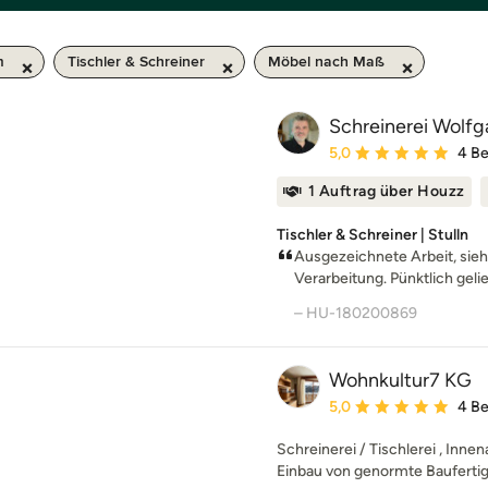
m
Tischler & Schreiner
Möbel nach Maß
Schreinerei Wol
Durchschnittliche Bewe
5,0
4 B
1 Auftrag über Houzz
Tischler & Schreiner | Stulln
Ausgezeichnete Arbeit, sieht
Verarbeitung. Pünktlich gelief
– HU-180200869
Wohnkultur7 KG
Durchschnittliche Bewe
5,0
4 B
Schreinerei / Tischlerei , Inn
Einbau von genormte Baufertigte