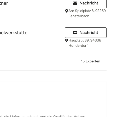
tner
Nachricht
Am Spielplatz 3, 92269
Fensterbach
elwerkstätte
Nachricht
Hauptstr. 39, 94336
Hunderdorf
15 Experten
l, die Lieferung schnell, und die Qualität des Holzes