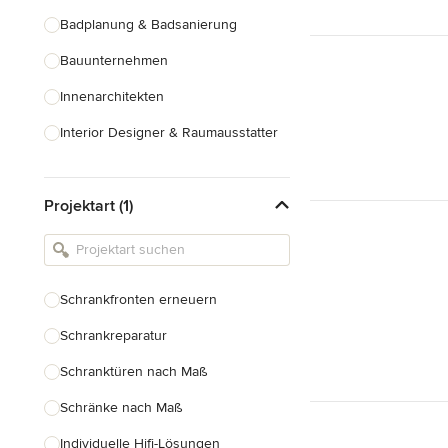
Badplanung & Badsanierung
Bauunternehmen
Innenarchitekten
Interior Designer & Raumausstatter
Küchenplanung
Projektart (1)
Landschaftsarchitekten
Armaturen & Sanitärbedarf
Beleuchtung
Schrankfronten erneuern
Einbauschränke
Schrankreparatur
Alle anzeigen
Schranktüren nach Maß
Schränke nach Maß
Individuelle Hifi-Lösungen