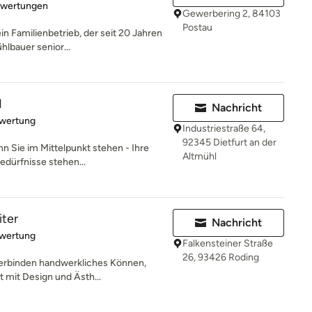
rtung: 5 von 5 Sternen
ewertungen
Gewerbering 2, 84103
Postau
in Familienbetrieb, der seit 20 Jahren
lbauer senior...
I
Nachricht
rtung: 5 von 5 Sternen
ewertung
Industriestraße 64,
92345 Dietfurt an der
nn Sie im Mittelpunkt stehen - Ihre
Altmühl
dürfnisse stehen...
iter
Nachricht
rtung: 5 von 5 Sternen
ewertung
Falkensteiner Straße
26, 93426 Roding
 verbinden handwerkliches Können,
 mit Design und Ästh...