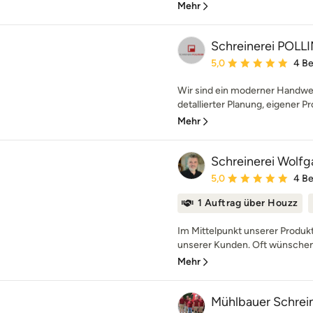
Mehr
Schreinerei POL
Durchschnittliche Bewe
5,0
4 B
Wir sind ein moderner Handwer
detallierter Planung, eigener P
Mehr
Schreinerei Wol
Durchschnittliche Bewe
5,0
4 B
1 Auftrag über Houzz
Im Mittelpunkt unserer Produ
unserer Kunden. Oft wünschen 
Mehr
Mühlbauer Schrei