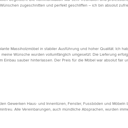
nschen zugeschnitten und perfekt geschliffen – ich bin absolut zufriede
eplante Massiholzmöbel in stabiler Ausführung und hoher Qualität. Ich ha
d meine Wünsche wurden vollumfänglich umgesetzt. Die Lieferung erfolg
m Einbau sauber hinterlassen. Der Preis für die Möbel war absolut fair
t den Gewerken Haus- und Innentüren, Fenster, Fussböden und Möbeln b
mintreu. Alle Vereinbarungen, auch mündliche Absprachen, wurden immer 