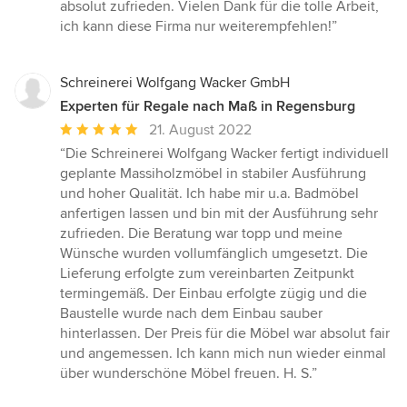
absolut zufrieden. Vielen Dank für die tolle Arbeit,
ich kann diese Firma nur weiterempfehlen!”
Schreinerei Wolfgang Wacker GmbH
Experten für Regale nach Maß in Regensburg
Durchschnittliche
21. August 2022
Bewertung:
“Die Schreinerei Wolfgang Wacker fertigt individuell
5
geplante Massiholzmöbel in stabiler Ausführung
von
und hoher Qualität. Ich habe mir u.a. Badmöbel
5
anfertigen lassen und bin mit der Ausführung sehr
Sternen
zufrieden. Die Beratung war topp und meine
Wünsche wurden vollumfänglich umgesetzt. Die
Lieferung erfolgte zum vereinbarten Zeitpunkt
termingemäß. Der Einbau erfolgte zügig und die
Baustelle wurde nach dem Einbau sauber
hinterlassen. Der Preis für die Möbel war absolut fair
und angemessen. Ich kann mich nun wieder einmal
über wunderschöne Möbel freuen. H. S.”