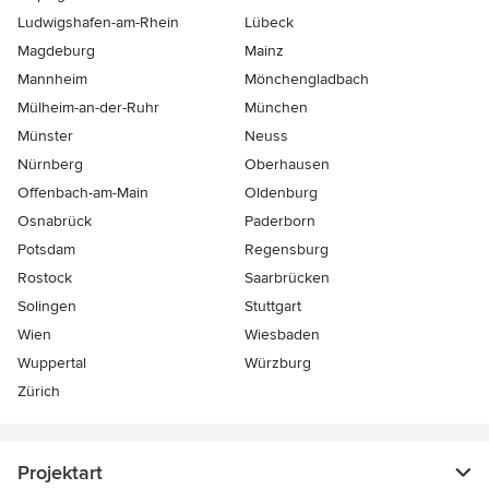
Ludwigshafen-am-Rhein
Lübeck
Magdeburg
Mainz
Mannheim
Mönchen­gladbach
Mülheim-an-der-Ruhr
München
Münster
Neuss
Nürnberg
Oberhausen
Offenbach-am-Main
Oldenburg
Osnabrück
Paderborn
Potsdam
Regensburg
Rostock
Saarbrücken
Solingen
Stuttgart
Wien
Wiesbaden
Wuppertal
Würzburg
Zürich
Projektart