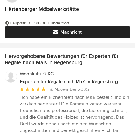
Härtenberger Möbelwerkstätte
Hauptstr. 39, 94336 Hunderdorf
Nachricht
Hervorgehobene Bewertungen für Experten für
Regale nach Maß in Regensburg
Wohnkultur7 KG
Experten für Regale nach Maß in Regensburg
Durchschnittliche
8. November 2025
Bewertung:
“Ich habe ein Eichenbrett nach Maß bestellt und bin
5
wirklich begeistert! Die Kommunikation war sehr
von
freundlich und professionell, die Lieferung schnell,
5
und die Qualität des Holzes ist hervorragend. Das
Sternen
Brett wurde genau nach meinen Wünschen
zugeschnitten und perfekt geschliffen – ich bin