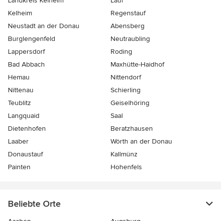
Landkreis Kelheim
Lauf
Kelheim
Regenstauf
Neustadt an der Donau
Abensberg
Burglengenfeld
Neutraubling
Lappersdorf
Roding
Bad Abbach
Maxhütte-Haidhof
Hemau
Nittendorf
Nittenau
Schierling
Teublitz
Geiselhöring
Langquaid
Saal
Dietenhofen
Beratzhausen
Laaber
Wörth an der Donau
Donaustauf
Kallmünz
Painten
Hohenfels
Beliebte Orte