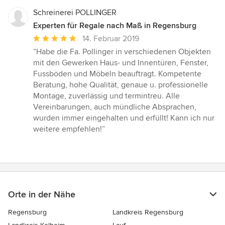
Schreinerei POLLINGER
Experten für Regale nach Maß in Regensburg
Durchschnittliche
14. Februar 2019
Bewertung:
“Habe die Fa. Pollinger in verschiedenen Objekten
5
mit den Gewerken Haus- und Innentüren, Fenster,
von
Fussböden und Möbeln beauftragt. Kompetente
5
Beratung, hohe Qualität, genaue u. professionelle
Sternen
Montage, zuverlässig und termintreu. Alle
Vereinbarungen, auch mündliche Absprachen,
wurden immer eingehalten und erfüllt! Kann ich nur
weitere empfehlen!”
Orte in der Nähe
Regensburg
Landkreis Regensburg