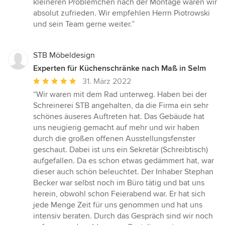
kleineren Problemchen nach der Montage waren wir
absolut zufrieden. Wir empfehlen Herrn Piotrowski
und sein Team gerne weiter.”
STB Möbeldesign
Experten für Küchenschränke nach Maß in Selm
Durchschnittliche
31. März 2022
Bewertung:
“Wir waren mit dem Rad unterweg. Haben bei der
5
Schreinerei STB angehalten, da die Firma ein sehr
von
schönes äuseres Auftreten hat. Das Gebäude hat
5
uns neugierig gemacht auf mehr und wir haben
Sternen
durch die großen offenen Ausstellungsfenster
geschaut. Dabei ist uns ein Sekretär (Schreibtisch)
aufgefallen. Da es schon etwas gedämmert hat, war
dieser auch schön beleuchtet. Der Inhaber Stephan
Becker war selbst noch im Büro tätig und bat uns
herein, obwohl schon Feierabend war. Er hat sich
jede Menge Zeit für uns genommen und hat uns
intensiv beraten. Durch das Gespräch sind wir noch