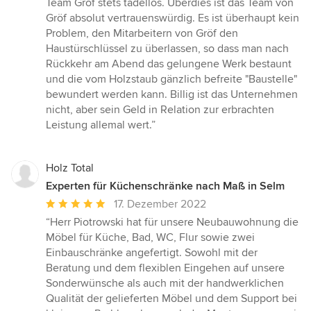
Team Gröf stets tadellos. Überdies ist das Team von
Gröf absolut vertrauenswürdig. Es ist überhaupt kein
Problem, den Mitarbeitern von Gröf den
Haustürschlüssel zu überlassen, so dass man nach
Rückkehr am Abend das gelungene Werk bestaunt
und die vom Holzstaub gänzlich befreite "Baustelle"
bewundert werden kann. Billig ist das Unternehmen
nicht, aber sein Geld in Relation zur erbrachten
Leistung allemal wert.”
Holz Total
Experten für Küchenschränke nach Maß in Selm
Durchschnittliche
17. Dezember 2022
Bewertung:
“Herr Piotrowski hat für unsere Neubauwohnung die
5
Möbel für Küche, Bad, WC, Flur sowie zwei
von
Einbauschränke angefertigt. Sowohl mit der
5
Beratung und dem flexiblen Eingehen auf unsere
Sternen
Sonderwünsche als auch mit der handwerklichen
Qualität der gelieferten Möbel und dem Support bei