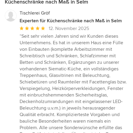
Küchenschränke nach Maß in Selm
Tischlerei Gröf
Experten für Küchenschränke nach Maß in Selm
Durchschnittliche
12. November 2025
Bewertung:
“Seit sehr vielen Jahren sind wir Kunden dieses
5
Unternehmens. Es hat in unserem Haus eine Fülle
von
von Einbauten (komplette Arbeitszimmer mit
5
Schreibtisch und Schränken, Schlafzimmer mit
Sternen
Betten und Schränken, Ergänzungen zu unserer
vorhandenen Siematic-Küche, ein vollständiges
Treppenhaus, Glasvitrinen mit Beleuchtung,
Schiebetüren und Raumteiler mit Facettenglas bzw.
Verspiegelung, Heizkörperverkleidungen, Fenster
mit einbruchshemmenden Sicherheitsglas,
Deckenholzumrandungen mit eingelassener LED-
Beleuchtung u.v.m.) in jeweils herausragender
Qualität erbracht. Komplizierteste Vorgaben und
bauliche Besonderheiten waren niemals ein
Problem. Alle unsere Sonderwünsche erfüllte das