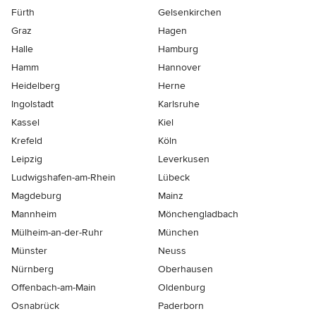
Fürth
Gelsenkirchen
Graz
Hagen
Halle
Hamburg
Hamm
Hannover
Heidelberg
Herne
Ingolstadt
Karlsruhe
Kassel
Kiel
Krefeld
Köln
Leipzig
Leverkusen
Ludwigshafen-am-Rhein
Lübeck
Magdeburg
Mainz
Mannheim
Mönchen­gladbach
Mülheim-an-der-Ruhr
München
Münster
Neuss
Nürnberg
Oberhausen
Offenbach-am-Main
Oldenburg
Osnabrück
Paderborn