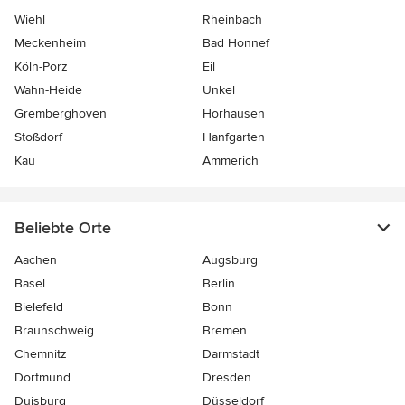
Wiehl
Rheinbach
Meckenheim
Bad Honnef
Köln-Porz
Eil
Wahn-Heide
Unkel
Gremberghoven
Horhausen
Stoßdorf
Hanfgarten
Kau
Ammerich
Beliebte Orte
Aachen
Augsburg
Basel
Berlin
Bielefeld
Bonn
Braunschweig
Bremen
Chemnitz
Darmstadt
Dortmund
Dresden
Duisburg
Düsseldorf