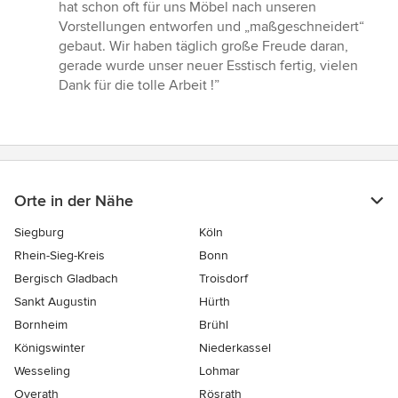
5
hat schon oft für uns Möbel nach unseren
von
Vorstellungen entworfen und „maßgeschneidert“
5
gebaut. Wir haben täglich große Freude daran,
Sternen
gerade wurde unser neuer Esstisch fertig, vielen
Dank für die tolle Arbeit !”
Orte in der Nähe
Siegburg
Köln
Rhein-Sieg-Kreis
Bonn
Bergisch Gladbach
Troisdorf
Sankt Augustin
Hürth
Bornheim
Brühl
Königswinter
Niederkassel
Wesseling
Lohmar
Overath
Rösrath