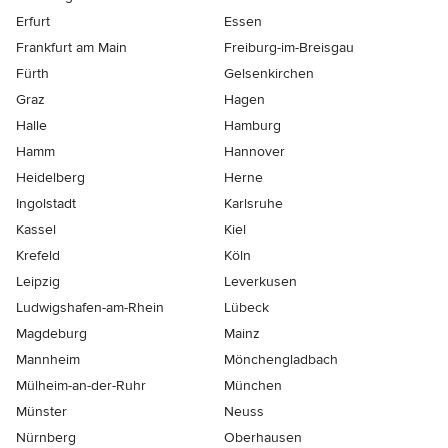
Erfurt
Essen
Frankfurt am Main
Freiburg-im-Breisgau
Fürth
Gelsenkirchen
Graz
Hagen
Halle
Hamburg
Hamm
Hannover
Heidelberg
Herne
Ingolstadt
Karlsruhe
Kassel
Kiel
Krefeld
Köln
Leipzig
Leverkusen
Ludwigshafen-am-Rhein
Lübeck
Magdeburg
Mainz
Mannheim
Mönchen­gladbach
Mülheim-an-der-Ruhr
München
Münster
Neuss
Nürnberg
Oberhausen