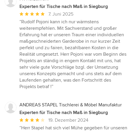
Experten für Tische nach Maß in Siegburg
Durchschnittliche
7. Juni 2025
Bewertung:
“Rudolf Pojoni kann ich nur wärmstens
5
weiterempfehlen. Mit Sachverstand und großer
von
Erfahrung hat er unseren Traum einer individuellen
5
maßgeschneiderten Garderobe in nur kurzer Zeit
Sternen
perfekt und zu fairen, bezahlbaren Kosten in die
Realität umgesetzt. Herr Pojoni war vom Beginn des
Projekts an ständig in engem Kontakt mit uns, hat
sehr viele gute Vorschläge bzgl. der Umsetzung
unseres Konzepts gemacht und uns stets auf dem
Laufenden gehalten, was den Fortschritt des
Projekts betraf !”
ANDREAS STAPEL Tischlerei & Möbel Manufaktur
Experten für Tische nach Maß in Siegburg
Durchschnittliche
19. Dezember 2024
Bewertung:
“Herr Stapel hat sich viel Mühe gegeben für unseren