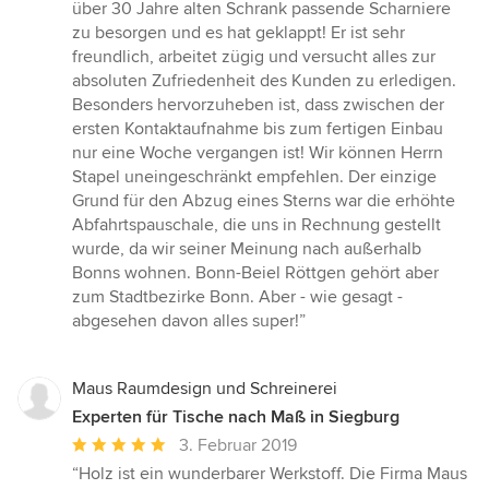
4
über 30 Jahre alten Schrank passende Scharniere
von
zu besorgen und es hat geklappt! Er ist sehr
5
freundlich, arbeitet zügig und versucht alles zur
Sternen
absoluten Zufriedenheit des Kunden zu erledigen.
Besonders hervorzuheben ist, dass zwischen der
ersten Kontaktaufnahme bis zum fertigen Einbau
nur eine Woche vergangen ist! Wir können Herrn
Stapel uneingeschränkt empfehlen. Der einzige
Grund für den Abzug eines Sterns war die erhöhte
Abfahrtspauschale, die uns in Rechnung gestellt
wurde, da wir seiner Meinung nach außerhalb
Bonns wohnen. Bonn-Beiel Röttgen gehört aber
zum Stadtbezirke Bonn. Aber - wie gesagt -
abgesehen davon alles super!”
Maus Raumdesign und Schreinerei
Experten für Tische nach Maß in Siegburg
Durchschnittliche
3. Februar 2019
Bewertung:
“Holz ist ein wunderbarer Werkstoff. Die Firma Maus