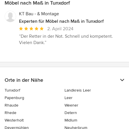
Möbel nach Maß in Tunxdorf
KT Bau - & Montage
Experten für Möbel nach Maß in Tunxdorf
Durchschnittliche
2. April 2024
Bewertung:
“Der Retter in der Not. Schnell und kompetent.
5
Vielen Dank.”
von
5
Sternen
Orte in der Nähe
Tunxdorf
Landkreis Leer
Papenburg
Leer
Rhaude
Weener
Rhede
Detern
Westerholt
Midlum
Devermühlen
Neuherbrum