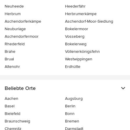
Neuheede
Heederfähr
Herbrum
Herbrumerkämpe
Aschendorferkämpe
Aschendorf-Moor-Siedlung
Neuburlage
Bokelermoor
Aschendorfermoor
Vosseberg
Rhederfeld
Bokelerweg
Brahe
Völlenerkönigsfehn
Brual
Westwippingen
Altenohr
Erdhütte
Beliebte Orte
Aachen
Augsburg
Basel
Berlin
Bielefeld
Bonn
Braunschweig
Bremen
Chemnitz
Darmstadt