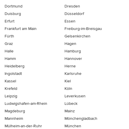
Dortmund
Dresden
Duisburg
Düsseldorf
Erfurt
Essen
Frankfurt am Main
Freiburg-im-Breisgau
Fürth
Gelsenkirchen
Graz
Hagen
Halle
Hamburg
Hamm
Hannover
Heidelberg
Herne
Ingolstadt
Karlsruhe
Kassel
Kiel
Krefeld
Köln
Leipzig
Leverkusen
Ludwigshafen-am-Rhein
Lübeck
Magdeburg
Mainz
Mannheim
Mönchen­gladbach
Mülheim-an-der-Ruhr
München